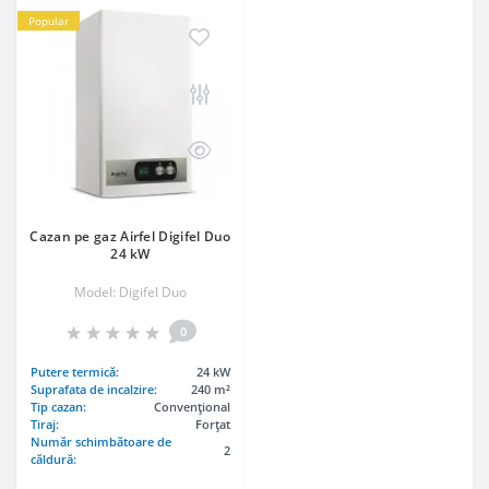
Popular
Cazan pe gaz Airfel Digifel Duo
24 kW
Model: Digifel Duo
0
Putere termică:
24 kW
Suprafata de incalzire:
240 m²
Tip cazan:
Convenţional
Tiraj:
Forțat
Număr schimbătoare de
2
căldură: