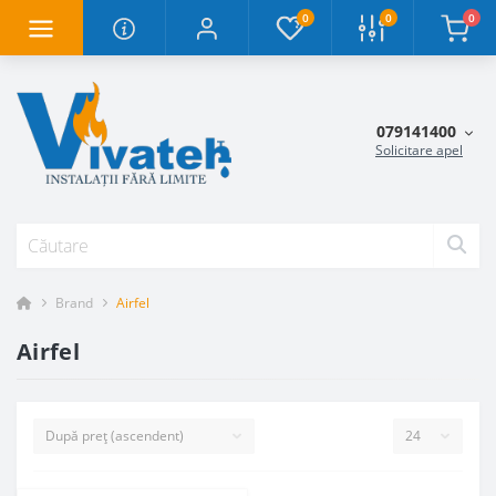
0
0
0
079141400
Solicitare apel
Brand
Airfel
Airfel