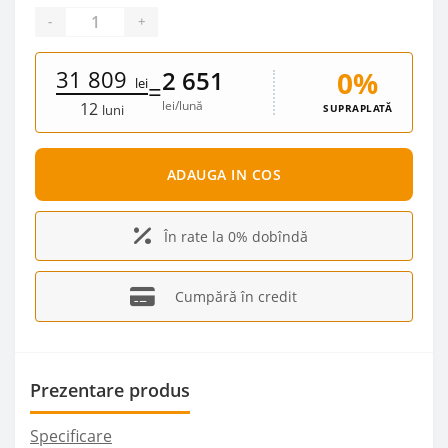
-
+
31 809
0%
2 651
lei
=
lei/lună
12
SUPRAPLATĂ
luni
ADAUGA IN COS
În rate la 0% dobîndă
Cumpără în credit
Prezentare produs
Specificare