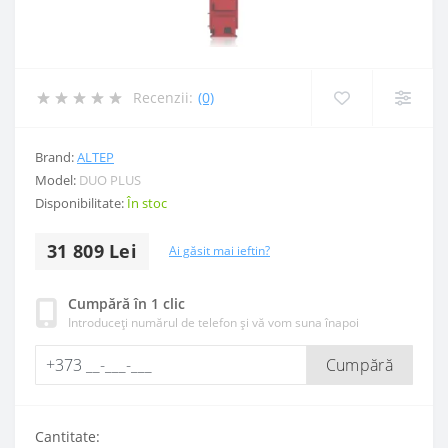
Recenzii:
(0)
Brand:
ALTEP
Model:
DUO PLUS
Disponibilitate:
În stoc
31 809 Lei
Ai găsit mai ieftin?
Cumpără în 1 clic
Introduceți numărul de telefon și vă vom suna înapoi
Cumpără
Cantitate: