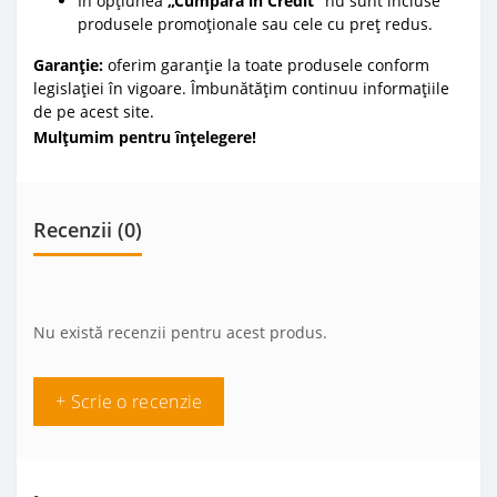
În opțiunea
„Cumpără în Credit”
nu sunt incluse
produsele promoționale sau cele cu preț redus.
Garanție:
oferim garanție la toate produsele conform
legislației în vigoare. Îmbunătățim continuu informațiile
de pe acest site.
Mulțumim pentru înțelegere!
Recenzii (0)
Nu există recenzii pentru acest produs.
+ Scrie o recenzie