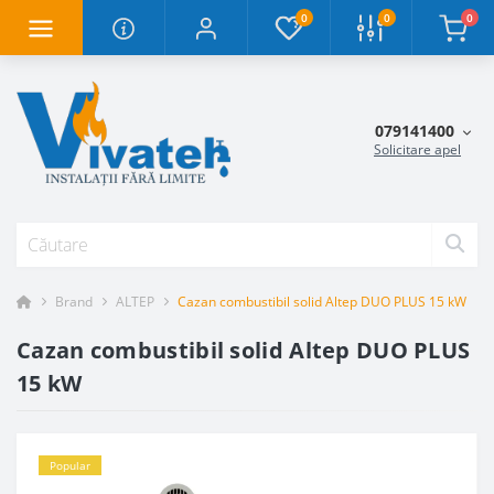
0
0
0
079141400
Solicitare apel
Brand
ALTEP
Cazan combustibil solid Altep DUO PLUS 15 kW
Cazan combustibil solid Altep DUO PLUS
15 kW
Popular