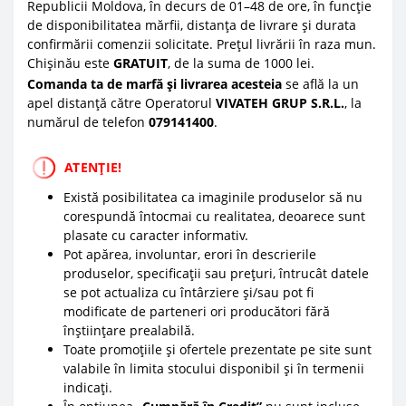
Republicii Moldova, în decurs de 01–48 de ore, în funcție
de disponibilitatea mărfii, distanța de livrare și durata
confirmării comenzii solicitate. Prețul livrării în raza mun.
Chișinău este
GRATUIT
, de la suma de 1000 lei.
Comanda ta de marfă și livrarea acesteia
se află la un
apel distanță către Operatorul
VIVATEH GRUP S.R.L.
, la
numărul de telefon
0
79141400
.
ATENȚIE!
Există posibilitatea ca imaginile produselor să nu
corespundă întocmai cu realitatea, deoarece sunt
plasate cu caracter informativ.
Pot apărea, involuntar, erori în descrierile
produselor, specificații sau prețuri, întrucât datele
se pot actualiza cu întârziere și/sau pot fi
modificate de parteneri ori producători fără
înștiințare prealabilă.
Toate promoțiile și ofertele prezentate pe site sunt
valabile în limita stocului disponibil și în termenii
indicați.