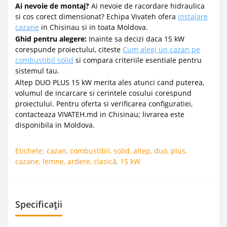
Ai nevoie de montaj?
Ai nevoie de racordare hidraulica
si cos corect dimensionat? Echipa Vivateh ofera
instalare
cazane
in Chisinau si in toata Moldova.
Ghid pentru alegere:
Inainte sa decizi daca 15 kW
corespunde proiectului, citeste
Cum alegi un cazan pe
combustibil solid
si compara criteriile esentiale pentru
sistemul tau.
Altep DUO PLUS 15 kW merita ales atunci cand puterea,
volumul de incarcare si cerintele cosului corespund
proiectului. Pentru oferta si verificarea configuratiei,
contacteaza VIVATEH.md in Chisinau; livrarea este
disponibila in Moldova.
Etichete:
cazan
,
combustibil
,
solid
,
altep
,
duo
,
plus
,
cazane
,
lemne
,
ardere
,
clasică
,
15 kW
Specificații