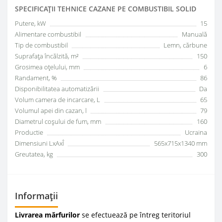
SPECIFICAŢII TEHNICE СAZANE PE COMBUSTIBIL SOLID
Putere, kW
15
Alimentare combustibil
Manuală
Tip de combustibil
Lemn, cărbune
Suprafața încălzită, m²
150
Grosimea oțelului, mm
6
Randament, %
86
Disponibilitatea automatizării
Da
Volum camera de incarcare, L
65
Volumul apei din cazan, l
79
Diametrul coșului de fum, mm
160
Productie
Ucraina
Dimensiuni LxAxÎ
565x715x1340 mm
Greutatea, kg
300
Informații
Livrarea mărfurilor
se efectuează pe întreg teritoriul