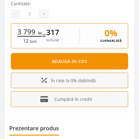
Cantitate:
-
+
3 799
0%
317
lei
=
lei/lună
12
SUPRAPLATĂ
luni
ADAUGA IN COS
În rate la 0% dobîndă
Cumpără în credit
Prezentare produs