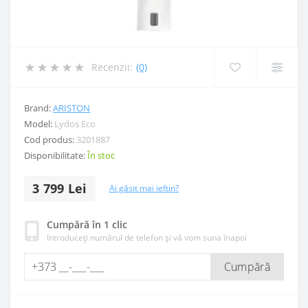
Recenzii:
(0)
Brand:
ARISTON
Model:
Lydos Eco
Cod produs:
3201887
Disponibilitate:
În stoc
3 799 Lei
Ai găsit mai ieftin?
Cumpără în 1 clic
Introduceți numărul de telefon și vă vom suna înapoi
Cumpără