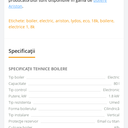
producatorului sunt disponibile in gama de
boilere
Ariston
.
Etichete:
boiler
,
electric
,
ariston
,
lydos
,
eco
,
18k
,
boilere
,
electrice 1
,
8k
Specificații
SPECIFICAŢII TEHNICE BOILERE
Tip boiler
Electric
Capacitate
80 l
Tip control
Electronic
Putere, kW
1.8 kW
Tip rezistenta
Umed
Forma boilerului
Сilindrică
Tip instalare
Vertical
Protecție rezervor
Email cu titan
Culoare boiler
Alb