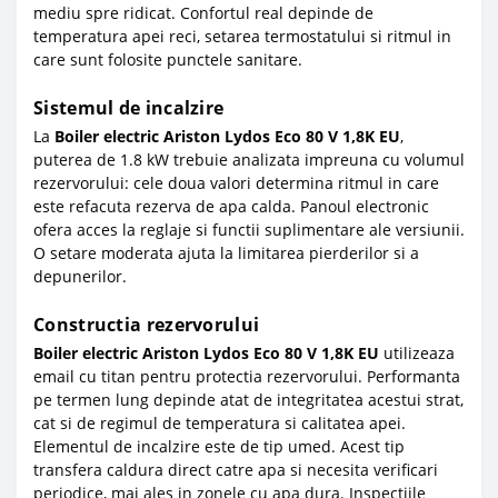
mediu spre ridicat. Confortul real depinde de
temperatura apei reci, setarea termostatului si ritmul in
care sunt folosite punctele sanitare.
Sistemul de incalzire
La
Boiler electric Ariston Lydos Eco 80 V 1,8K EU
,
puterea de 1.8 kW trebuie analizata impreuna cu volumul
rezervorului: cele doua valori determina ritmul in care
este refacuta rezerva de apa calda. Panoul electronic
ofera acces la reglaje si functii suplimentare ale versiunii.
O setare moderata ajuta la limitarea pierderilor si a
depunerilor.
Constructia rezervorului
Boiler electric Ariston Lydos Eco 80 V 1,8K EU
utilizeaza
email cu titan pentru protectia rezervorului. Performanta
pe termen lung depinde atat de integritatea acestui strat,
cat si de regimul de temperatura si calitatea apei.
Elementul de incalzire este de tip umed. Acest tip
transfera caldura direct catre apa si necesita verificari
periodice, mai ales in zonele cu apa dura. Inspectiile