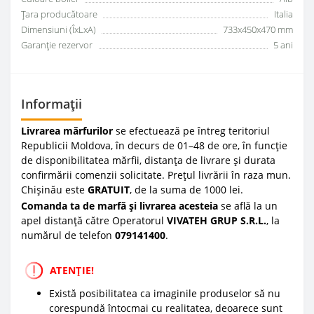
Țara producătoare
Italia
Dimensiuni (ÎxLxA)
733x450x470 mm
Garanţie rezervor
5 ani
Informații
Livrarea mărfurilor
se efectuează pe întreg teritoriul
Republicii Moldova, în decurs de 01–48 de ore, în funcție
de disponibilitatea mărfii, distanța de livrare și durata
confirmării comenzii solicitate. Prețul livrării în raza mun.
Chișinău este
GRATUIT
, de la suma de 1000 lei.
Comanda ta de marfă și livrarea acesteia
se află la un
apel distanță către Operatorul
VIVATEH GRUP S.R.L.
, la
numărul de telefon
0
79141400
.
ATENȚIE!
Există posibilitatea ca imaginile produselor să nu
corespundă întocmai cu realitatea, deoarece sunt