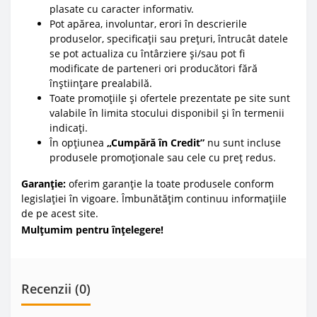
plasate cu caracter informativ.
Pot apărea, involuntar, erori în descrierile
produselor, specificații sau prețuri, întrucât datele
se pot actualiza cu întârziere și/sau pot fi
modificate de parteneri ori producători fără
înștiințare prealabilă.
Toate promoțiile și ofertele prezentate pe site sunt
valabile în limita stocului disponibil și în termenii
indicați.
În opțiunea
„Cumpără în Credit”
nu sunt incluse
produsele promoționale sau cele cu preț redus.
Garanție:
oferim garanție la toate produsele conform
legislației în vigoare. Îmbunătățim continuu informațiile
de pe acest site.
Mulțumim pentru înțelegere!
Recenzii (0)