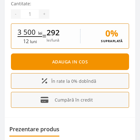
Cantitate:
-
+
3 500
0%
292
lei
=
lei/lună
12
SUPRAPLATĂ
luni
ADAUGA IN COS
În rate la 0% dobîndă
Cumpără în credit
Prezentare produs