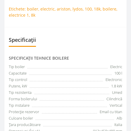
Etichete:
boiler
,
electric
,
ariston
,
lydos
,
100
,
18k
,
boilere
,
electrice 1
,
8k
Specificații
SPECIFICAŢII TEHNICE BOILERE
Tip boiler
Electric
Capacitate
100 l
Tip control
Electronic
Putere, kW
1.8 kW
Tip rezistenta
Umed
Forma boilerului
Сilindrică
Tip instalare
Vertical
Protecție rezervor
Email cu titan
Culoare boiler
Alb
Țara producătoare
Italia
Dimensiuni (ÎxLxA)
913x450x480 mm