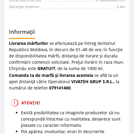
Garanţie rezervor
5 ani
Informații
Livrarea mărfurilor
se efectuează pe întreg teritoriul
Republicii Moldova, în decurs de 01–48 de ore, în funcție
de disponibilitatea mărfii, distanța de livrare și durata
confirmării comenzii solicitate. Prețul livrării în raza mun.
Chișinău este
GRATUIT
, de la suma de 1000 lei.
Comanda ta de marfă și livrarea acesteia
se află la un
apel distanță către Operatorul
VIVATEH GRUP S.R.L.
, la
numărul de telefon
0
79141400
.
ATENȚIE!
Există posibilitatea ca imaginile produselor să nu
corespundă întocmai cu realitatea, deoarece sunt
plasate cu caracter informativ.
Pot apărea, involuntar, erori în descrierile