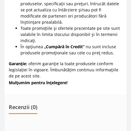
produselor, specificații sau prețuri, întrucât datele
se pot actualiza cu întârziere și/sau pot fi
modificate de parteneri ori producători fără
înștiințare prealabilă.
Toate promoțiile și ofertele prezentate pe site sunt
valabile în limita stocului disponibil și în termenii
indicați.
În opțiunea
„Cumpără în Credit”
nu sunt incluse
produsele promoționale sau cele cu preț redus.
Garanție:
oferim garanție la toate produsele conform
legislației în vigoare. Îmbunătățim continuu informațiile
de pe acest site.
Mulțumim pentru înțelegere!
Recenzii (0)