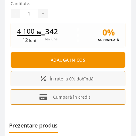
Cantitate:
-
+
4 100
0%
342
lei
=
lei/lună
12
SUPRAPLATĂ
luni
ADAUGA IN COS
În rate la 0% dobîndă
Cumpără în credit
Prezentare produs