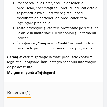
Pot apărea, involuntar, erori în descrierile
produselor, specificații sau prețuri, întrucât datele
se pot actualiza cu întârziere și/sau pot fi
modificate de parteneri ori producători fără
înștiințare prealabilă.
Toate promoțiile și ofertele prezentate pe site sunt
valabile în limita stocului disponibil și în termenii
indicați.
În opțiunea
„Cumpără în Credit”
nu sunt incluse
produsele promoționale sau cele cu preț redus.
Garanție:
oferim garanție la toate produsele conform
legislației în vigoare. Îmbunătățim continuu informațiile
de pe acest site.
Mulțumim pentru înțelegere!
Recenzii (1)