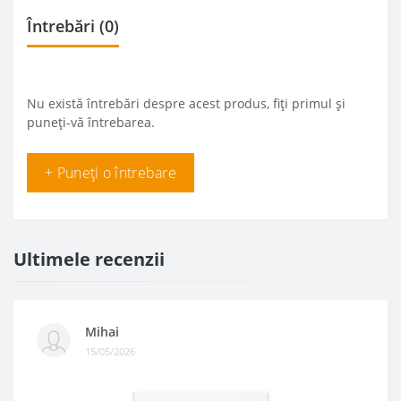
Întrebări
(0)
Nu există întrebări despre acest produs, fiți primul și
puneți-vă întrebarea.
+ Puneți o întrebare
Ultimele recenzii
Mihai
15/05/2026