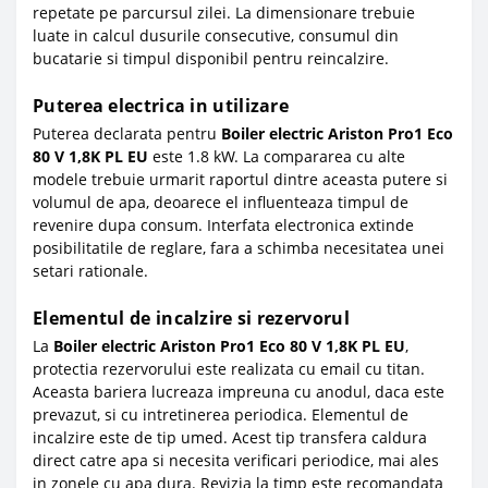
repetate pe parcursul zilei. La dimensionare trebuie
luate in calcul dusurile consecutive, consumul din
bucatarie si timpul disponibil pentru reincalzire.
Puterea electrica in utilizare
Puterea declarata pentru
Boiler electric Ariston Pro1 Eco
80 V 1,8K PL EU
este 1.8 kW. La compararea cu alte
modele trebuie urmarit raportul dintre aceasta putere si
volumul de apa, deoarece el influenteaza timpul de
revenire dupa consum. Interfata electronica extinde
posibilitatile de reglare, fara a schimba necesitatea unei
setari rationale.
Elementul de incalzire si rezervorul
La
Boiler electric Ariston Pro1 Eco 80 V 1,8K PL EU
,
protectia rezervorului este realizata cu email cu titan.
Aceasta bariera lucreaza impreuna cu anodul, daca este
prevazut, si cu intretinerea periodica. Elementul de
incalzire este de tip umed. Acest tip transfera caldura
direct catre apa si necesita verificari periodice, mai ales
in zonele cu apa dura. Revizia la timp este recomandata