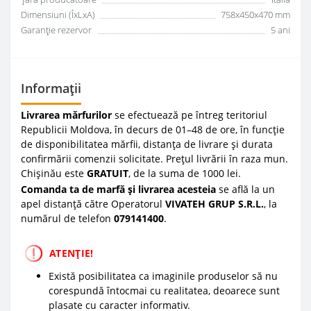
Dimensiuni (ÎxLxA)
758x450x470 mm
Garanţie rezervor
5 ani
Informații
Livrarea mărfurilor
se efectuează pe întreg teritoriul
Republicii Moldova, în decurs de 01–48 de ore, în funcție
de disponibilitatea mărfii, distanța de livrare și durata
confirmării comenzii solicitate. Prețul livrării în raza mun.
Chișinău este
GRATUIT
, de la suma de 1000 lei.
Comanda ta de marfă și livrarea acesteia
se află la un
apel distanță către Operatorul
VIVATEH GRUP S.R.L.
, la
numărul de telefon
0
79141400
.
ATENȚIE!
Există posibilitatea ca imaginile produselor să nu
corespundă întocmai cu realitatea, deoarece sunt
plasate cu caracter informativ.