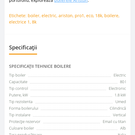
portofoliu, exploreaza
boilerele Ariston
.
Etichete:
boiler
,
electric
,
ariston
,
pro1
,
eco
,
18k
,
boilere
,
electrice 1
,
8k
Specificații
SPECIFICAŢII TEHNICE BOILERE
Tip boiler
Electric
Capacitate
80 l
Tip control
Electronic
Putere, kW
1.8 kW
Tip rezistenta
Umed
Forma boilerului
Сilindrică
Tip instalare
Vertical
Protecție rezervor
Email cu titan
Culoare boiler
Alb
Țara producătoare
Italia