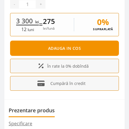
-
+
3 300
0%
275
lei
=
lei/lună
12
SUPRAPLATĂ
luni
ADAUGA IN COS
În rate la 0% dobîndă
Cumpără în credit
Prezentare produs
Specificare