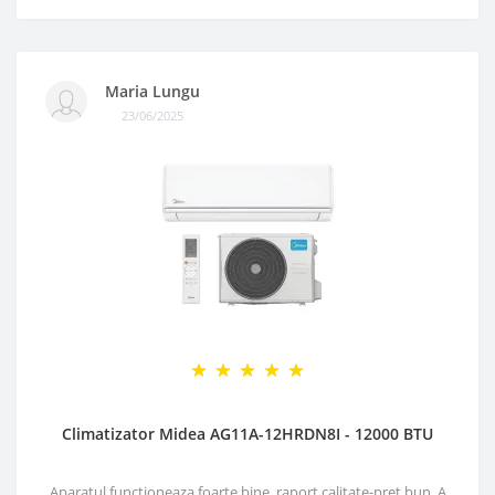
Maria Lungu
23/06/2025
Climatizator Midea AG11A-12HRDN8I - 12000 BTU
Aparatul functioneaza foarte bine, raport calitate-pret bun. A