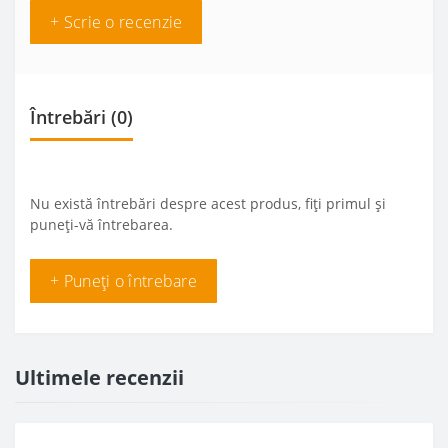
+ Scrie o recenzie
Întrebări
(0)
Nu există întrebări despre acest produs, fiți primul și
puneți-vă întrebarea.
+ Puneți o întrebare
Ultimele recenzii