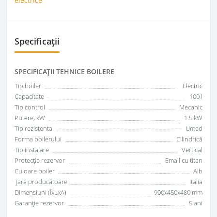
electrice
Specificații
SPECIFICAŢII TEHNICE BOILERE
Tip boiler
Electric
Capacitate
100 l
Tip control
Mecanic
Putere, kW
1.5 kW
Tip rezistenta
Umed
Forma boilerului
Сilindrică
Tip instalare
Vertical
Protecție rezervor
Email cu titan
Culoare boiler
Alb
Țara producătoare
Italia
Dimensiuni (ÎxLxA)
900x450x480 mm
Garanţie rezervor
5 ani