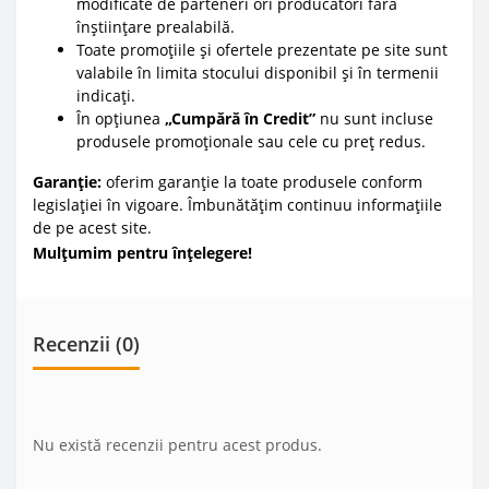
modificate de parteneri ori producători fără
înștiințare prealabilă.
Toate promoțiile și ofertele prezentate pe site sunt
valabile în limita stocului disponibil și în termenii
indicați.
În opțiunea
„Cumpără în Credit”
nu sunt incluse
produsele promoționale sau cele cu preț redus.
Garanție:
oferim garanție la toate produsele conform
legislației în vigoare. Îmbunătățim continuu informațiile
de pe acest site.
Mulțumim pentru înțelegere!
Recenzii (0)
Nu există recenzii pentru acest produs.