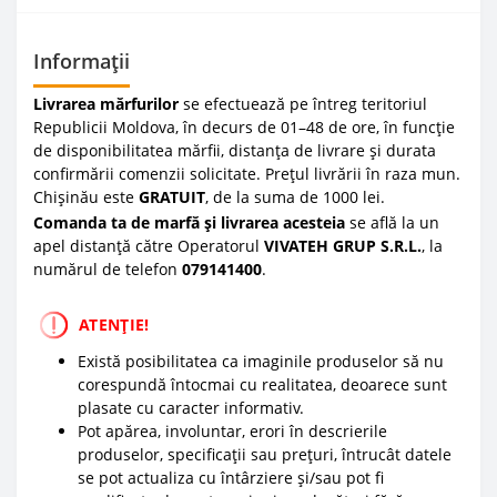
Informații
Livrarea mărfurilor
se efectuează pe întreg teritoriul
Republicii Moldova, în decurs de 01–48 de ore, în funcție
de disponibilitatea mărfii, distanța de livrare și durata
confirmării comenzii solicitate. Prețul livrării în raza mun.
Chișinău este
GRATUIT
, de la suma de 1000 lei.
Comanda ta de marfă și livrarea acesteia
se află la un
apel distanță către Operatorul
VIVATEH GRUP S.R.L.
, la
numărul de telefon
0
79141400
.
ATENȚIE!
Există posibilitatea ca imaginile produselor să nu
corespundă întocmai cu realitatea, deoarece sunt
plasate cu caracter informativ.
Pot apărea, involuntar, erori în descrierile
produselor, specificații sau prețuri, întrucât datele
se pot actualiza cu întârziere și/sau pot fi