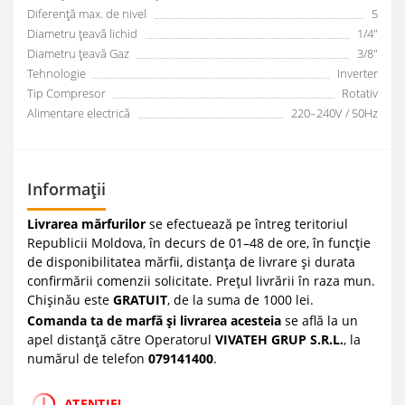
Diferență max. de nivel
5
Diametru țeavă lichid
1/4"
Diametru țeavă Gaz
3/8"
Tehnologie
Inverter
Tip Compresor
Rotativ
Alimentare electrică
220–240V / 50Hz
Informații
Livrarea mărfurilor
se efectuează pe întreg teritoriul
Republicii Moldova, în decurs de 01–48 de ore, în funcție
de disponibilitatea mărfii, distanța de livrare și durata
confirmării comenzii solicitate. Prețul livrării în raza mun.
Chișinău este
GRATUIT
, de la suma de 1000 lei.
Comanda ta de marfă și livrarea acesteia
se află la un
apel distanță către Operatorul
VIVATEH GRUP S.R.L.
, la
numărul de telefon
0
79141400
.
ATENȚIE!