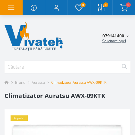
0
0
0
079141400
Solicitare apel
Brand
Auratsu
Climatizator Auratsu AWX-09KTK
Climatizator Auratsu AWX-09KTK
Popular