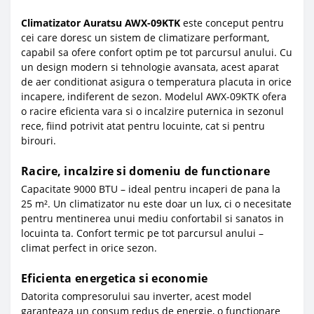
Climatizator Auratsu AWX-09KTK
este conceput pentru
cei care doresc un sistem de climatizare performant,
capabil sa ofere confort optim pe tot parcursul anului. Cu
un design modern si tehnologie avansata, acest aparat
de aer conditionat asigura o temperatura placuta in orice
incapere, indiferent de sezon. Modelul AWX-09KTK ofera
o racire eficienta vara si o incalzire puternica in sezonul
rece, fiind potrivit atat pentru locuinte, cat si pentru
birouri.
Racire, incalzire si domeniu de functionare
Capacitate 9000 BTU – ideal pentru incaperi de pana la
25 m². Un climatizator nu este doar un lux, ci o necesitate
pentru mentinerea unui mediu confortabil si sanatos in
locuinta ta. Confort termic pe tot parcursul anului –
climat perfect in orice sezon.
Eficienta energetica si economie
Datorita compresorului sau inverter, acest model
garanteaza un consum redus de energie, o functionare