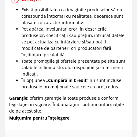
Există posibilitatea ca imaginile produselor să nu
corespundă întocmai cu realitatea, deoarece sunt
plasate cu caracter informativ.
Pot apărea, involuntar, erori în descrierile
produselor, specificații sau prețuri, întrucât datele
se pot actualiza cu întârziere și/sau pot fi
modificate de parteneri ori producători fără
înștiințare prealabilă.
Toate promoțiile și ofertele prezentate pe site sunt
valabile în limita stocului disponibil și în termenii
indicați.
În opțiunea
„Cumpără în Credit”
nu sunt incluse
produsele promoționale sau cele cu preț redus.
Garanție:
oferim garanție la toate produsele conform
legislației în vigoare. Îmbunătățim continuu informațiile
de pe acest site.
Mulțumim pentru înțelegere!