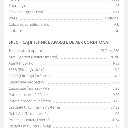
Suprafața
25
Clasa energoeficientă
A++
Wi-Fi
Opțional
Culoarea conditionerului
Alb
Ionizare
Nu
SPECIFICAŢII TEHNICE APARATE DE AER CONDITONAT
Temperatură operare
-15°C...+43°C
Nivel Zgomot (Unitate Internă)
20 dB
Agent frigorific
R32
SEER (Eficiență răcire)
6.2
SCOP (Eficiență încălzire)
4.0
Capacitate Răcire (kW)
2.60
Capacitate Încălzire (kW)
2.80
Putere absorbită Răcire
0.80
Putere absorbită Încălzire
0.75
Greutate Unit. Internă / Externă
8 / 22
Debit Aer (Unit. Internă)
400
Protecție Unitate Externă
IPX4
Distanță max. între unități
15