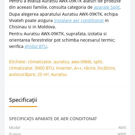
Pentru a evalua Auratsu AWX-09KTK alaturi de produse
din aceeasi familie, consulta categoria de
aparate Split
.
Dupa alegerea aparatului Auratsu AWX-09KTK, echipa
Vivateh poate asigura
instalare aer conditionat
in
Chisinau si in Moldova.
Pentru Auratsu AWX-09KTK, suprafata, izolatia si
orientarea ferestrelor pot schimba necesarul termic;
verifica
ghidul BTU
.
Etichete:
climatizator
,
auratsu
,
awx-09ktk
,
split
,
climatizator
,
9000 BTU
,
Inverter
,
A++
,
răcire
,
încălzire
,
autocurățare
,
25 m²
,
Auratsu
Specificații
SPECIFICAŢII APARATE DE AER CONDITONAT
Model
AWX
Putere
9000