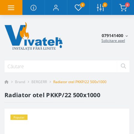
0
0
0
079141400
Solicitare apel
Brand
BERGERR
Radiator otel PKKP/22 500x1000
Radiator otel PKKP/22 500x1000
Popular