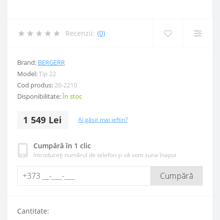
Recenzii:
(0)
Brand:
BERGERR
Model:
Tip 22
Cod produs:
20-2210
Disponibilitate:
În stoc
1 549 Lei
Ai găsit mai ieftin?
Cumpără în 1 clic
Introduceți numărul de telefon și vă vom suna înapoi
Cumpără
Cantitate: