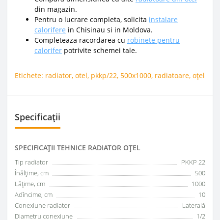
din magazin.
Pentru o lucrare completa, solicita
instalare
calorifere
in Chisinau si in Moldova.
Completeaza racordarea cu
robinete pentru
calorifer
potrivite schemei tale.
Etichete:
radiator
,
otel
,
pkkp/22
,
500x1000
,
radiatoare
,
oțel
Specificații
SPECIFICAŢII TEHNICE RADIATOR OȚEL
Tip radiator
PKKP 22
Înălțime, cm
500
Lățime, cm
1000
Adîncime, cm
10
Conexiune radiator
Laterală
Diametru conexiune
1/2