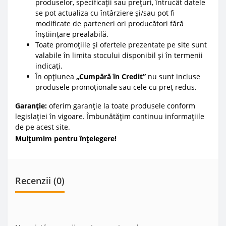
produselor, specificații sau prețuri, întrucât datele
se pot actualiza cu întârziere și/sau pot fi
modificate de parteneri ori producători fără
înștiințare prealabilă.
Toate promoțiile și ofertele prezentate pe site sunt
valabile în limita stocului disponibil și în termenii
indicați.
În opțiunea
„Cumpără în Credit”
nu sunt incluse
produsele promoționale sau cele cu preț redus.
Garanție:
oferim garanție la toate produsele conform
legislației în vigoare. Îmbunătățim continuu informațiile
de pe acest site.
Mulțumim pentru înțelegere!
Recenzii (0)