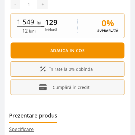
-
+
1 549
0%
129
lei
=
lei/lună
12
SUPRAPLATĂ
luni
ADAUGA IN COS
În rate la 0% dobîndă
Cumpără în credit
Prezentare produs
Specificare