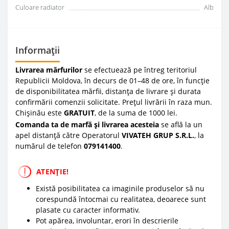
Culoare radiator
Alb
Informații
Livrarea mărfurilor
se efectuează pe întreg teritoriul
Republicii Moldova, în decurs de 01–48 de ore, în funcție
de disponibilitatea mărfii, distanța de livrare și durata
confirmării comenzii solicitate. Prețul livrării în raza mun.
Chișinău este
GRATUIT
, de la suma de 1000 lei.
Comanda ta de marfă și livrarea acesteia
se află la un
apel distanță către Operatorul
VIVATEH GRUP S.R.L.
, la
numărul de telefon
0
79141400
.
ATENȚIE!
Există posibilitatea ca imaginile produselor să nu
corespundă întocmai cu realitatea, deoarece sunt
plasate cu caracter informativ.
Pot apărea, involuntar, erori în descrierile