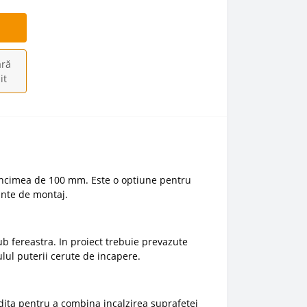
ră
it
ancimea de 100 mm. Este o optiune pentru
ainte de montaj.
b fereastra. In proiect trebuie prevazute
ulul puterii cerute de incapere.
dita pentru a combina incalzirea suprafetei