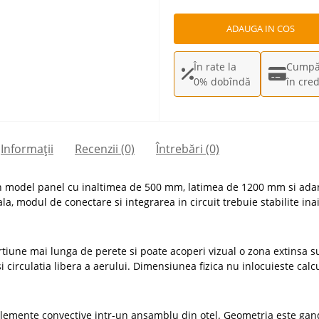
ADAUGA IN COS
În rate la
Cumpă
0% dobîndă
în cred
Informații
Recenzii (0)
Întrebări
(0)
un model panel cu inaltimea de 500 mm, latimea de 1200 mm si ad
la, modul de conectare si integrarea in circuit trebuie stabilite in
tiune mai lunga de perete si poate acoperi vizual o zona extinsa su
si circulatia libera a aerului. Dimensiunea fizica nu inlocuieste calc
elemente convective intr-un ansamblu din otel. Geometria este gan