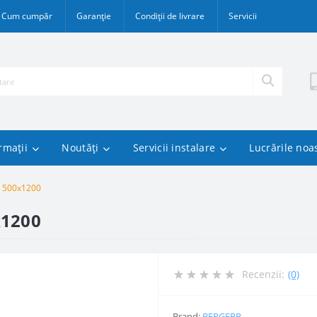
Cum cumpăr
Garanție
Condiții de livrare
Servicii
rmații
Noutăți
Servicii instalare
Lucrările noa
2 500x1200
x1200
Recenzii:
(0)
Brand:
BERGERR