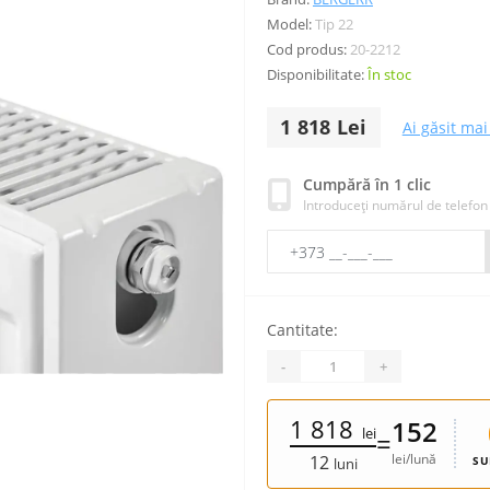
Model:
Tip 22
Cod produs:
20-2212
Disponibilitate:
În stoc
1 818 Lei
Ai găsit mai 
Cumpără în 1 clic
Introduceți numărul de telefon
Cantitate:
-
+
1 818
152
lei
=
lei/lună
12
SU
luni