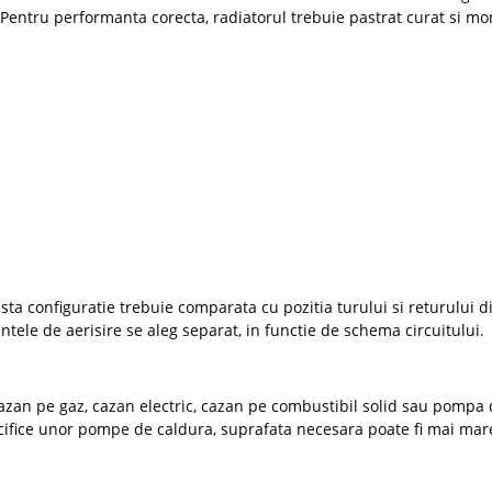
i. Pentru performanta corecta, radiatorul trebuie pastrat curat si 
asta configuratie trebuie comparata cu pozitia turului si returului di
entele de aerisire se aleg separat, in functie de schema circuitului.
cazan pe gaz, cazan electric, cazan pe combustibil solid sau pompa 
ecifice unor pompe de caldura, suprafata necesara poate fi mai mar