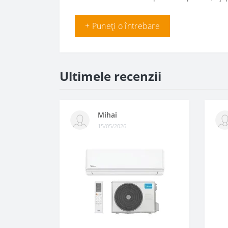
+ Puneți o întrebare
Ultimele recenzii
Mihai
15/05/2026