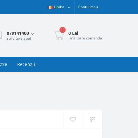
Limba
Contul meu
0
0 Lei
079141400
Finalizare comandă
Solicitare apel
stre
Recenzii