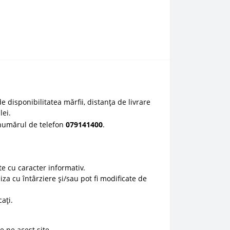
e disponibilitatea mărfii, distanța de livrare
lei.
 numărul de telefon
0
79141400
.
e cu caracter informativ.
liza cu întârziere și/sau pot fi modificate de
ați.
e pe acest site.