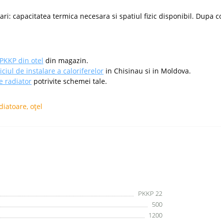
ri: capacitatea termica necesara si spatiul fizic disponibil. Dupa c
PKKP din otel
din magazin.
iciul de instalare a caloriferelor
in Chisinau si in Moldova.
e radiator
potrivite schemei tale.
diatoare
,
oțel
PKKP 22
500
1200