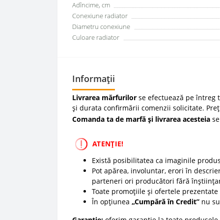
Adîncime, cm
Conexiune radiator
Diametru conexiune
Culoare radiator
Informații
Livrarea mărfurilor
se efectuează pe întreg te
și durata confirmării comenzii solicitate. Pre
Comanda ta de marfă și livrarea acesteia
se
ATENȚIE!
Există posibilitatea ca imaginile produ
Pot apărea, involuntar, erori în descrier
parteneri ori producători fără înștiința
Toate promoțiile și ofertele prezentate p
În opțiunea
„Cumpără în Credit”
nu sun
Garanție:
oferim garanție la toate produsele 