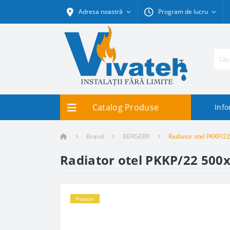
Adresa noastră
Program de lucru
Catalog Produse
Info
Brand
BERGERR
Radiator otel PKKP/2
Radiator otel PKKP/22 500
Popular