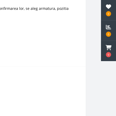
onfirmarea lor, se aleg armatura, pozitia
0
0
0