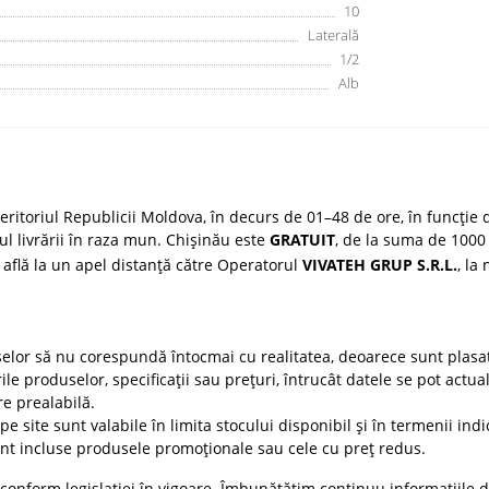
10
Laterală
1/2
Alb
ritoriul Republicii Moldova, în decurs de 01–48 de ore, în funcție d
țul livrării în raza mun. Chișinău este
GRATUIT
, de la suma de 1000 
 află la un apel distanță către Operatorul
VIVATEH GRUP S.R.L.
, la
selor să nu corespundă întocmai cu realitatea, deoarece sunt plasat
ile produselor, specificații sau prețuri, întrucât datele se pot actua
re prealabilă.
e site sunt valabile în limita stocului disponibil și în termenii indic
t incluse produsele promoționale sau cele cu preț redus.
conform legislației în vigoare. Îmbunătățim continuu informațiile d