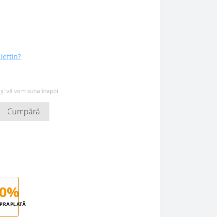
ieftin?
 și vă vom suna înapoi
Cumpără
0%
PRAPLATĂ