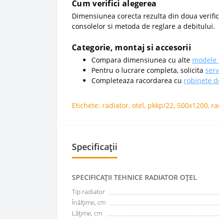
Cum verifici alegerea
Dimensiunea corecta rezulta din doua verifica
consolelor si metoda de reglare a debitului.
Categorie, montaj si accesorii
Compara dimensiunea cu alte
modele 
Pentru o lucrare completa, solicita
serv
Completeaza racordarea cu
robinete d
Etichete:
radiator
,
otel
,
pkkp/22
,
500x1200
,
ra
Specificații
SPECIFICAŢII TEHNICE RADIATOR OȚEL
Tip radiator
Înălțime, cm
Lățime, cm