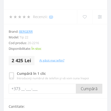
Recenzii:
(0)
Brand:
BERGERR
Model:
Tip 22
Cod produs:
20-2216
Disponibilitate:
În stoc
2 425 Lei
Ai găsit mai ieftin?
Cumpără în 1 clic
Introduceți numărul de telefon și vă vom suna înapoi
Cumpără
Cantitate: