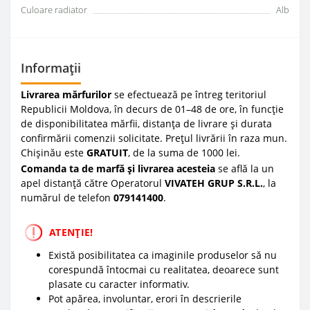
Culoare radiator
Alb
Informații
Livrarea mărfurilor
se efectuează pe întreg teritoriul
Republicii Moldova, în decurs de 01–48 de ore, în funcție
de disponibilitatea mărfii, distanța de livrare și durata
confirmării comenzii solicitate. Prețul livrării în raza mun.
Chișinău este
GRATUIT
, de la suma de 1000 lei.
Comanda ta de marfă și livrarea acesteia
se află la un
apel distanță către Operatorul
VIVATEH GRUP S.R.L.
, la
numărul de telefon
0
79141400
.
ATENȚIE!
Există posibilitatea ca imaginile produselor să nu
corespundă întocmai cu realitatea, deoarece sunt
plasate cu caracter informativ.
Pot apărea, involuntar, erori în descrierile