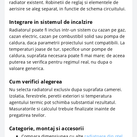
radiator existent. Robinetii de reglaj si elementele de
aerisire se aleg separat, in functie de schema circuitului.
Integrare in sistemul de incalzire
Radiatorul poate fi inclus intr-un sistem cu cazan pe gaz,
cazan electric, cazan pe combustibil solid sau pompa de
caldura, daca parametrii proiectului sunt compatibili. La
temperaturi joase de tur, specifice unor pompe de
caldura, suprafata necesara poate fi mai mare; de aceea
puterea se verifica pentru regimul real, nu dupa o
valoare generica.
Cum verifici alegerea
Nu selecta radiatorul exclusiv dupa suprafata camerei.
Izolatia, ferestrele, peretii exteriori si temperatura
agentului termic pot schimba substantial rezultatul.
Masuratorile si calculul trebuie finalizate inainte de
pregatirea tevilor.
Categorie, montaj si accesorii
Compara dimensiunea cu alte
radiatoare din otel