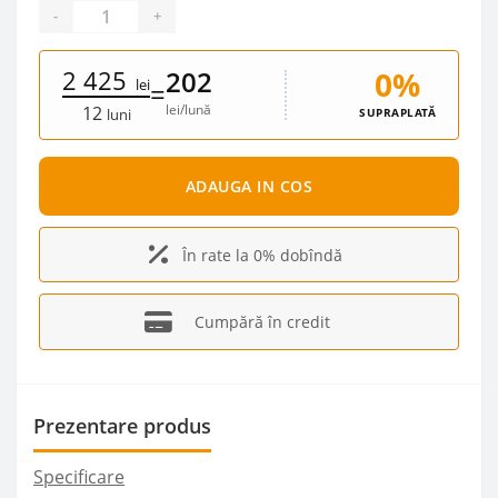
-
+
2 425
0%
202
lei
=
lei/lună
12
SUPRAPLATĂ
luni
ADAUGA IN COS
În rate la 0% dobîndă
Cumpără în credit
Prezentare produs
Specificare