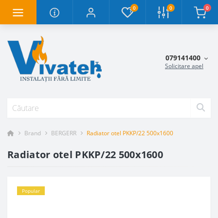
0
0
0
079141400
Solicitare apel
Brand
BERGERR
Radiator otel PKKP/22 500x1600
Radiator otel PKKP/22 500x1600
Popular