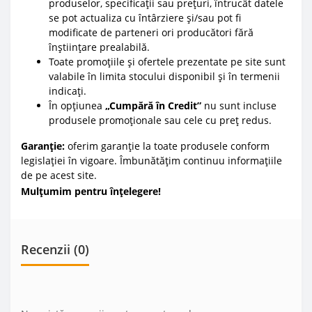
produselor, specificații sau prețuri, întrucât datele
se pot actualiza cu întârziere și/sau pot fi
modificate de parteneri ori producători fără
înștiințare prealabilă.
Toate promoțiile și ofertele prezentate pe site sunt
valabile în limita stocului disponibil și în termenii
indicați.
În opțiunea
„Cumpără în Credit”
nu sunt incluse
produsele promoționale sau cele cu preț redus.
Garanție:
oferim garanție la toate produsele conform
legislației în vigoare. Îmbunătățim continuu informațiile
de pe acest site.
Mulțumim pentru înțelegere!
Recenzii (0)