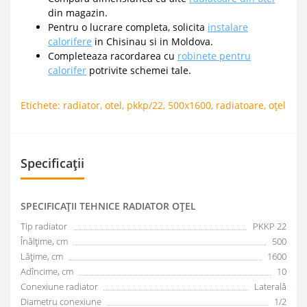
din magazin.
Pentru o lucrare completa, solicita
instalare
calorifere
in Chisinau si in Moldova.
Completeaza racordarea cu
robinete pentru
calorifer
potrivite schemei tale.
Etichete:
radiator
,
otel
,
pkkp/22
,
500x1600
,
radiatoare
,
oțel
Specificații
SPECIFICAŢII TEHNICE RADIATOR OȚEL
Tip radiator
PKKP 22
Înălțime, cm
500
Lățime, cm
1600
Adîncime, cm
10
Conexiune radiator
Laterală
Diametru conexiune
1/2