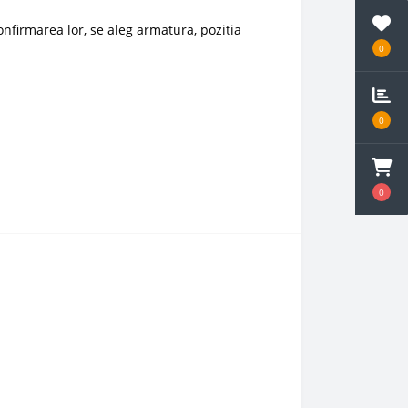
onfirmarea lor, se aleg armatura, pozitia
0
0
0