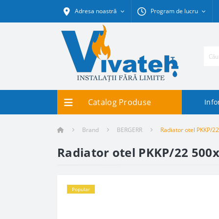
Adresa noastră
Program de lucru
Catalog Produse
Info
Brand
BERGERR
Radiator otel PKKP/2
Radiator otel PKKP/22 500
Popular