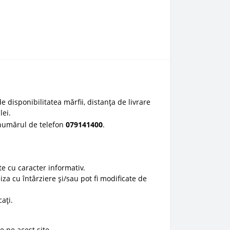
e disponibilitatea mărfii, distanța de livrare
lei.
 numărul de telefon
0
79141400
.
e cu caracter informativ.
liza cu întârziere și/sau pot fi modificate de
ați.
e pe acest site.