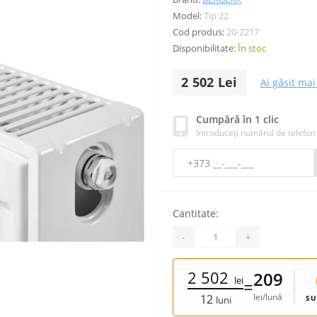
Model:
Tip 22
Cod produs:
20-2217
Disponibilitate:
În stoc
2 502 Lei
Ai găsit mai 
Cumpără în 1 clic
Introduceți numărul de telefon
Cantitate:
-
+
2 502
209
lei
=
lei/lună
12
SU
luni