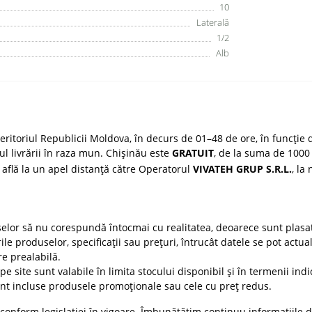
10
Laterală
1/2
Alb
ritoriul Republicii Moldova, în decurs de 01–48 de ore, în funcție d
țul livrării în raza mun. Chișinău este
GRATUIT
, de la suma de 1000 
 află la un apel distanță către Operatorul
VIVATEH GRUP S.R.L.
, la
selor să nu corespundă întocmai cu realitatea, deoarece sunt plasat
ile produselor, specificații sau prețuri, întrucât datele se pot actua
re prealabilă.
e site sunt valabile în limita stocului disponibil și în termenii indic
t incluse produsele promoționale sau cele cu preț redus.
conform legislației în vigoare. Îmbunătățim continuu informațiile d