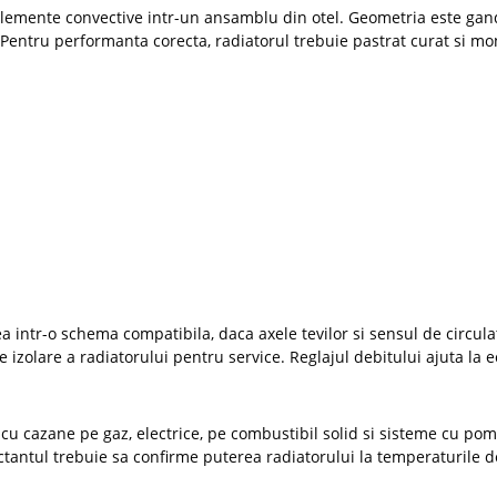
elemente convective intr-un ansamblu din otel. Geometria este gan
i. Pentru performanta corecta, radiatorul trebuie pastrat curat si 
 intr-o schema compatibila, daca axele tevilor si sensul de circula
de izolare a radiatorului pentru service. Reglajul debitului ajuta la e
 cu cazane pe gaz, electrice, pe combustibil solid si sisteme cu po
ctantul trebuie sa confirme puterea radiatorului la temperaturile de