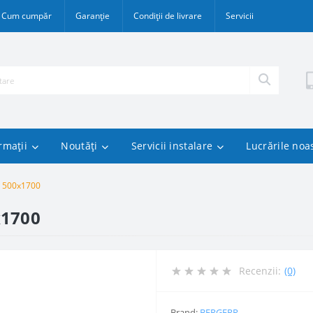
Cum cumpăr
Garanție
Condiții de livrare
Servicii
rmații
Noutăți
Servicii instalare
Lucrările noa
2 500x1700
x1700
Recenzii:
(0)
Brand:
BERGERR