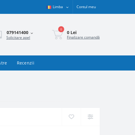
Limba
Contul meu
0
0 Lei
079141400
Finalizare comandă
Solicitare apel
stre
Recenzii