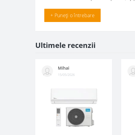
+ Puneți o întrebare
Ultimele recenzii
Mihai
15/05/2026