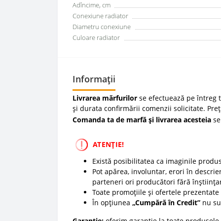
Adîncime, cm
Conexiune radiator
Diametru conexiune
Culoare radiator
Informații
Livrarea mărfurilor
se efectuează pe întreg te
și durata confirmării comenzii solicitate. Pre
Comanda ta de marfă și livrarea acesteia
se
ATENȚIE!
Există posibilitatea ca imaginile produ
Pot apărea, involuntar, erori în descrier
parteneri ori producători fără înștiința
Toate promoțiile și ofertele prezentate p
În opțiunea
„Cumpără în Credit”
nu sun
Garanție:
oferim garanție la toate produsele 