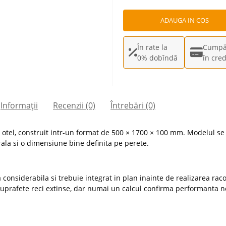
ADAUGA IN COS
În rate la
Cumpă
0% dobîndă
în cred
Informații
Recenzii (0)
Întrebări
(0)
otel, construit intr-un format de 500 × 1700 × 100 mm. Modelul se 
rala si o dimensiune bine definita pe perete.
considerabila si trebuie integrat in plan inainte de realizarea rac
suprafete reci extinse, dar numai un calcul confirma performanta ne