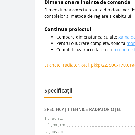
Dimensionare inainte de comanda
Dimensiunea corecta rezulta din doua verifica
consolelor si metoda de reglare a debitului.
Continua proiectul
Compara dimensiunea cu alte
gama de
Pentru o lucrare completa, solicita
mont
Completeaza racordarea cu
robinete s
Etichete:
radiator
,
otel
,
pkkp/22
,
500x1700
,
ra
Specificații
SPECIFICAŢII TEHNICE RADIATOR OȚEL
Tip radiator
Înălțime, cm
Lățime, cm