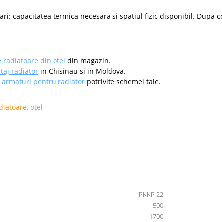
ri: capacitatea termica necesara si spatiul fizic disponibil. Dupa c
 radiatoare din otel
din magazin.
aj radiator
in Chisinau si in Moldova.
i armaturi pentru radiator
potrivite schemei tale.
diatoare
,
oțel
PKKP 22
500
1700