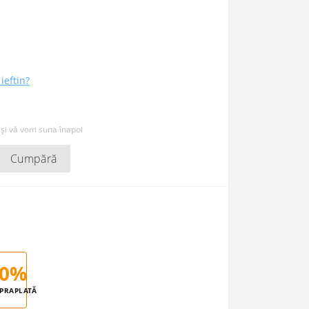
ieftin?
 și vă vom suna înapoi
Cumpără
0%
PRAPLATĂ