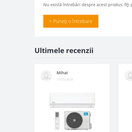
Nu există întrebări despre acest produs, fiți 
+ Puneți o întrebare
Ultimele recenzii
Mihai
15/05/2026