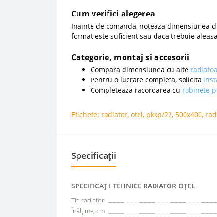
Cum verifici alegerea
Inainte de comanda, noteaza dimensiunea dispo
format este suficient sau daca trebuie aleasa
Categorie, montaj si accesorii
Compara dimensiunea cu alte
radiatoa
Pentru o lucrare completa, solicita
inst
Completeaza racordarea cu
robinete p
Etichete:
radiator
,
otel
,
pkkp/22
,
500x400
,
rad
Specificații
SPECIFICAŢII TEHNICE RADIATOR OȚEL
Tip radiator
Înălțime, cm