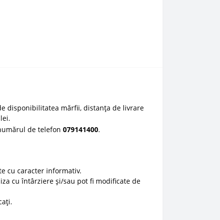
e disponibilitatea mărfii, distanța de livrare
lei.
 numărul de telefon
0
79141400
.
e cu caracter informativ.
liza cu întârziere și/sau pot fi modificate de
ați.