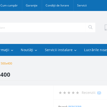
Cum cumpăr
Garanție
Condiții de livrare
Servicii
rmații
Noutăți
Servicii instalare
Lucrările noa
2 500x400
x400
Recenzii:
(0)
Brand:
BERGERR