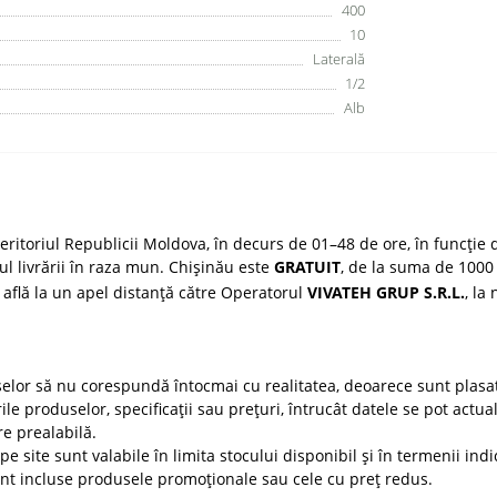
400
10
Laterală
1/2
Alb
ritoriul Republicii Moldova, în decurs de 01–48 de ore, în funcție d
țul livrării în raza mun. Chișinău este
GRATUIT
, de la suma de 1000 
 află la un apel distanță către Operatorul
VIVATEH GRUP S.R.L.
, la
selor să nu corespundă întocmai cu realitatea, deoarece sunt plasat
ile produselor, specificații sau prețuri, întrucât datele se pot actua
re prealabilă.
e site sunt valabile în limita stocului disponibil și în termenii indic
t incluse produsele promoționale sau cele cu preț redus.