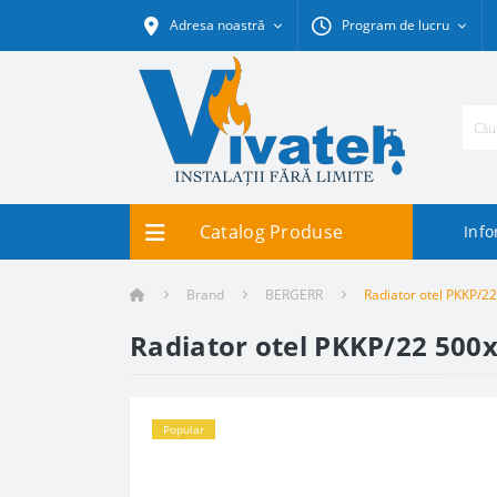
Adresa noastră
Program de lucru
Catalog Produse
Info
Brand
BERGERR
Radiator otel PKKP/2
Radiator otel PKKP/22 500
Popular