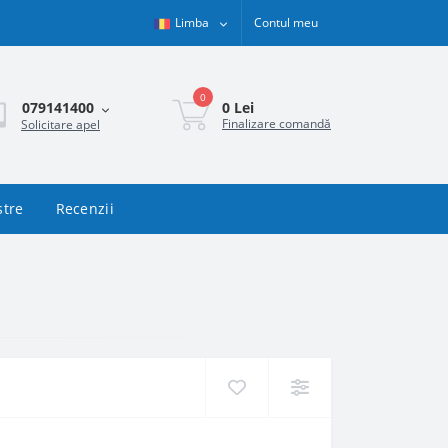
Limba
Contul meu
0
0 Lei
079141400
Finalizare comandă
Solicitare apel
stre
Recenzii