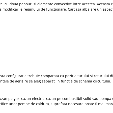
tel cu doua panouri si elemente convective intre acestea. Aceasta c
a modificarile regimului de functionare. Carcasa alba are un aspect
asta configuratie trebuie comparata cu pozitia turului si returului di
entele de aerisire se aleg separat, in functie de schema circuitului.
cazan pe gaz, cazan electric, cazan pe combustibil solid sau pompa 
ecifice unor pompe de caldura, suprafata necesara poate fi mai mar