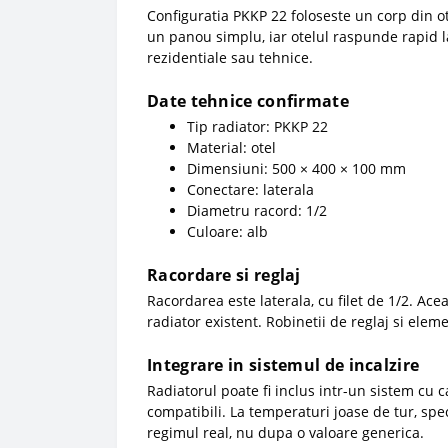
Configuratia PKKP 22 foloseste un corp din o
un panou simplu, iar otelul raspunde rapid l
rezidentiale sau tehnice.
Date tehnice confirmate
Tip radiator: PKKP 22
Material: otel
Dimensiuni: 500 × 400 × 100 mm
Conectare: laterala
Diametru racord: 1/2
Culoare: alb
Racordare si reglaj
Racordarea este laterala, cu filet de 1/2. Ace
radiator existent. Robinetii de reglaj si elem
Integrare in sistemul de incalzire
Radiatorul poate fi inclus intr-un sistem cu 
compatibili. La temperaturi joase de tur, sp
regimul real, nu dupa o valoare generica.