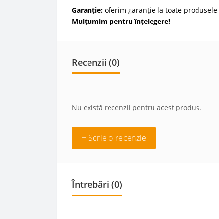
Garanție:
oferim garanție la toate produsele 
Mulțumim pentru înțelegere!
Recenzii (0)
Nu există recenzii pentru acest produs.
+ Scrie o recenzie
Întrebări
(0)