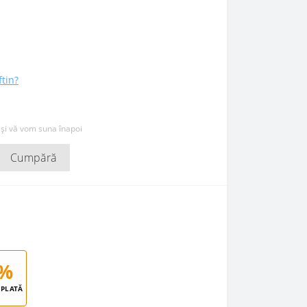
ftin?
 și vă vom suna înapoi
Cumpără
%
PLATĂ