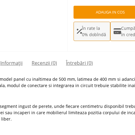
ADAUGA IN COS
În rate la
Cumpă
0% dobîndă
în cred
Informații
Recenzii (0)
Întrebări
(0)
n model panel cu inaltimea de 500 mm, latimea de 400 mm si adan
la, modul de conectare si integrarea in circuit trebuie stabilite in
ment ingust de perete, unde fiecare centimetru disponibil trebuie
rei sau incaperi in care mobilierul limiteaza pozitia corpului de inca
liber.