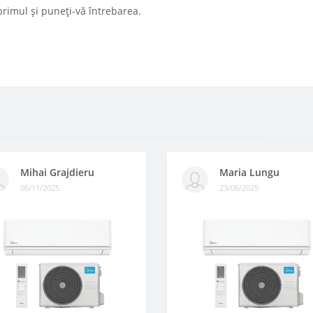
primul și puneți-vă întrebarea.
Mihai Grajdieru
Maria Lungu
06/11/2025
23/06/2025