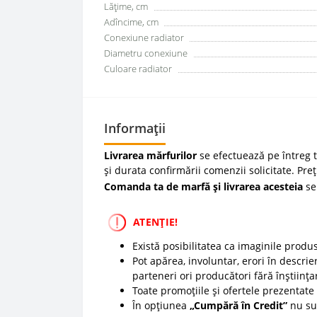
Lățime, cm
Adîncime, cm
Conexiune radiator
Diametru conexiune
Culoare radiator
Informații
Livrarea mărfurilor
se efectuează pe întreg te
și durata confirmării comenzii solicitate. Pre
Comanda ta de marfă și livrarea acesteia
se
ATENȚIE!
Există posibilitatea ca imaginile produ
Pot apărea, involuntar, erori în descrier
parteneri ori producători fără înștiința
Toate promoțiile și ofertele prezentate p
În opțiunea
„Cumpără în Credit”
nu sun