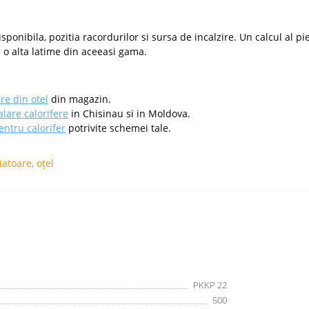
nibila, pozitia racordurilor si sursa de incalzire. Un calcul al pie
 o alta latime din aceeasi gama.
re din otel
din magazin.
alare calorifere
in Chisinau si in Moldova.
entru calorifer
potrivite schemei tale.
iatoare
,
oțel
PKKP 22
500