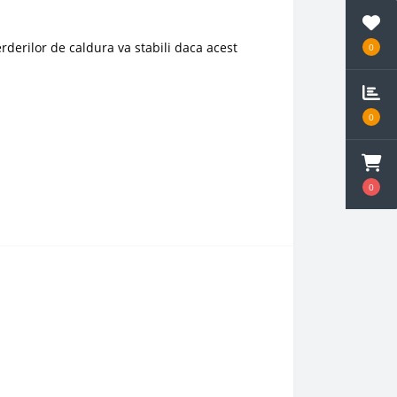
rderilor de caldura va stabili daca acest
0
0
0