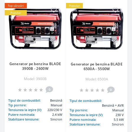
Top vânzări
Popular
Popular
Generator pe benzina BLADE
Generator pe benzina BLADE
3900B - 2600W
6500A - 5500W
Model: 3900B
Model: 6500A
0
0
Tipul de combustibil:
Benzină
Tipul de combustibil:
Tip pornire:
Manual
Benzină + AVR
Tensiunea la ieşire (V):
220/230 V
Tip pornire:
Manual
Putere nominala:
2.4 kW
Tensiunea la ieşire (V):
230 V
Stabilizare tensiune:
Sincron
Putere nominala:
5.5 kW
Stabilizare tensiune:
Sincron