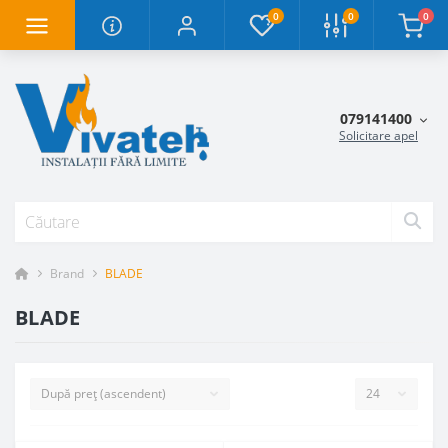
0
0
0
079141400
Solicitare apel
Brand
BLADE
BLADE