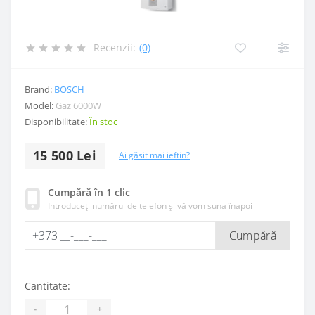
Recenzii:
(0)
Brand:
BOSCH
Model:
Gaz 6000W
Disponibilitate:
În stoc
15 500 Lei
Ai găsit mai ieftin?
Cumpără în 1 clic
Introduceți numărul de telefon și vă vom suna înapoi
Cumpără
Cantitate:
-
+