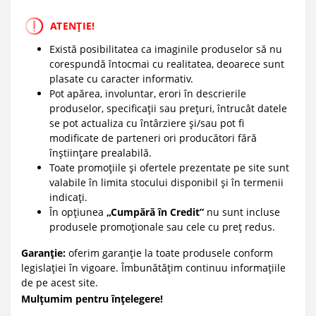
ATENȚIE!
Există posibilitatea ca imaginile produselor să nu
corespundă întocmai cu realitatea, deoarece sunt
plasate cu caracter informativ.
Pot apărea, involuntar, erori în descrierile
produselor, specificații sau prețuri, întrucât datele
se pot actualiza cu întârziere și/sau pot fi
modificate de parteneri ori producători fără
înștiințare prealabilă.
Toate promoțiile și ofertele prezentate pe site sunt
valabile în limita stocului disponibil și în termenii
indicați.
În opțiunea
„Cumpără în Credit”
nu sunt incluse
produsele promoționale sau cele cu preț redus.
Garanție:
oferim garanție la toate produsele conform
legislației în vigoare. Îmbunătățim continuu informațiile
de pe acest site.
Mulțumim pentru înțelegere!