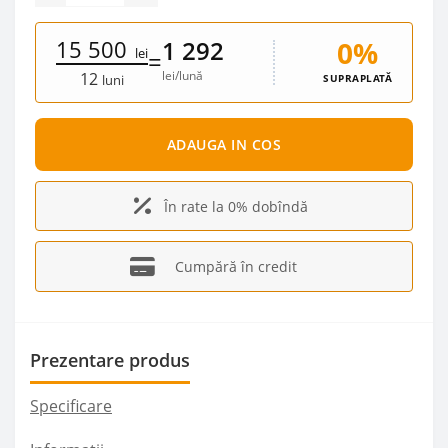
15 500
0%
1 292
lei
=
lei/lună
12
SUPRAPLATĂ
luni
ADAUGA IN COS
În rate la 0% dobîndă
Cumpără în credit
Prezentare produs
Specificare