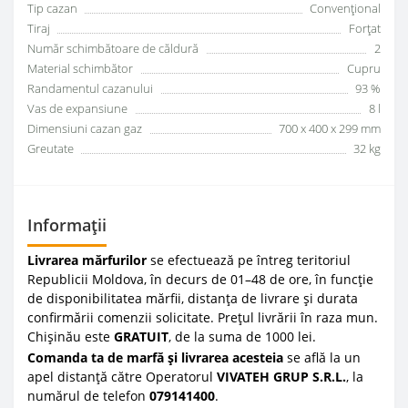
Tip cazan
Convenţional
Tiraj
Forțat
Număr schimbătoare de căldură
2
Material schimbător
Cupru
Randamentul cazanului
93 %
Vas de expansiune
8 l
Dimensiuni cazan gaz
700 x 400 x 299 mm
Greutate
32 kg
Informații
Livrarea mărfurilor
se efectuează pe întreg teritoriul
Republicii Moldova, în decurs de 01–48 de ore, în funcție
de disponibilitatea mărfii, distanța de livrare și durata
confirmării comenzii solicitate. Prețul livrării în raza mun.
Chișinău este
GRATUIT
, de la suma de 1000 lei.
Comanda ta de marfă și livrarea acesteia
se află la un
apel distanță către Operatorul
VIVATEH GRUP S.R.L.
, la
numărul de telefon
0
79141400
.