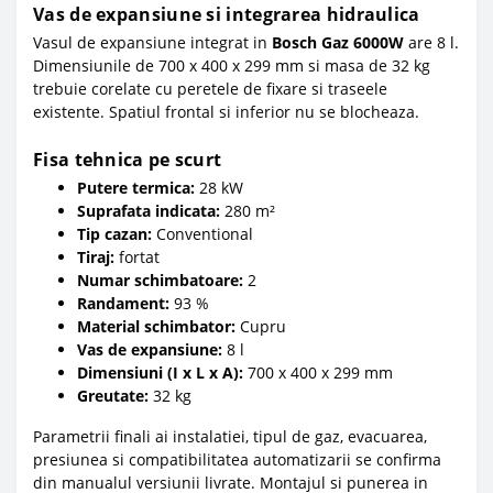
Vas de expansiune si integrarea hidraulica
Vasul de expansiune integrat in
Bosch Gaz 6000W
are 8 l.
Dimensiunile de 700 x 400 x 299 mm si masa de 32 kg
trebuie corelate cu peretele de fixare si traseele
existente. Spatiul frontal si inferior nu se blocheaza.
Fisa tehnica pe scurt
Putere termica:
28 kW
Suprafata indicata:
280 m²
Tip cazan:
Conventional
Tiraj:
fortat
Numar schimbatoare:
2
Randament:
93 %
Material schimbator:
Cupru
Vas de expansiune:
8 l
Dimensiuni (I x L x A):
700 x 400 x 299 mm
Greutate:
32 kg
Parametrii finali ai instalatiei, tipul de gaz, evacuarea,
presiunea si compatibilitatea automatizarii se confirma
din manualul versiunii livrate. Montajul si punerea in