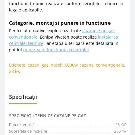
functiune trebuie realizate conform cerintelor tehnice si
legale aplicabile.
Categorie, montaj si punere in functiune
Pentru alternative, exploreaza toate
cazanele pe gaz
conventionale
. Echipa Vivateh poate realiza
instalarea
centralei termice
, iar etapa ulterioara este detaliata in
ghidul
punerea in functiune a centralei
.
Etichete:
cazan
,
gaz
,
bosch
,
6000w
,
cazane
,
convenționale
,
28 kw
Specificații
SPECIFICAŢII TEHNICE CAZANE PE GAZ
Putere termică
28 kW
Suprafata de incalzire
280 m²