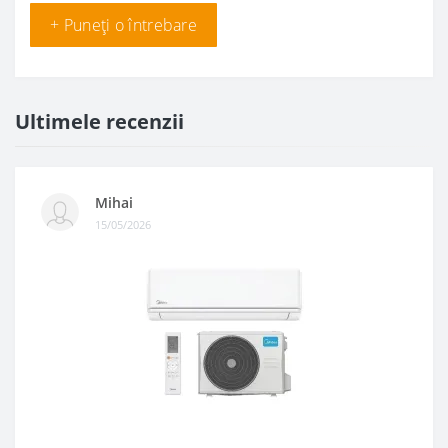
+ Puneți o întrebare
Ultimele recenzii
Mihai
15/05/2026