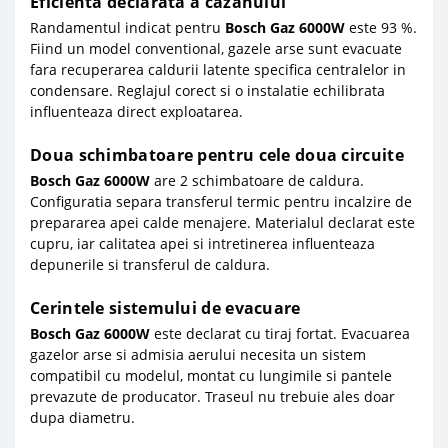
Eficienta declarata a cazanului
Randamentul indicat pentru
Bosch Gaz 6000W
este 93 %.
Fiind un model conventional, gazele arse sunt evacuate
fara recuperarea caldurii latente specifica centralelor in
condensare. Reglajul corect si o instalatie echilibrata
influenteaza direct exploatarea.
Doua schimbatoare pentru cele doua circuite
Bosch Gaz 6000W
are 2 schimbatoare de caldura.
Configuratia separa transferul termic pentru incalzire de
prepararea apei calde menajere. Materialul declarat este
cupru, iar calitatea apei si intretinerea influenteaza
depunerile si transferul de caldura.
Cerintele sistemului de evacuare
Bosch Gaz 6000W
este declarat cu tiraj fortat. Evacuarea
gazelor arse si admisia aerului necesita un sistem
compatibil cu modelul, montat cu lungimile si pantele
prevazute de producator. Traseul nu trebuie ales doar
dupa diametru.