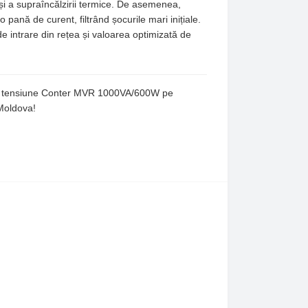
i și a supraîncălzirii termice. De asemenea,
pană de curent, filtrând șocurile mari inițiale.
de intrare din rețea și valoarea optimizată de
ul de tensiune Conter MVR 1000VA/600W pe
 Moldova!