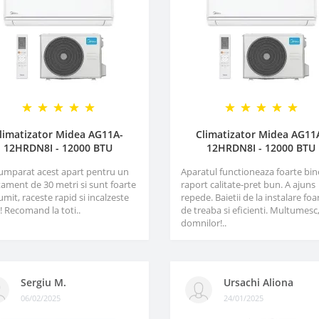
limatizator Midea AG11A-
Climatizator Midea AG11
12HRDN8I - 12000 BTU
12HRDN8I - 12000 BTU
umparat acest apart pentru un
Aparatul functioneaza foarte bin
ament de 30 metri si sunt foarte
raport calitate-pret bun. A ajuns
mit, raceste rapid si incalzeste
repede. Baietii de la instalare foa
! Recomand la toti..
de treaba si eficienti. Multumesc
domnilor!..
Sergiu M.
Ursachi Aliona
06/02/2025
24/01/2025