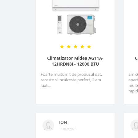
Climatizator Midea AG11A-
C
12HRDN8I - 12000 BTU
Foarte multumit de produsul dat,
am c
raceste si incalzeste perfect, 2 am
apart
luat...
multu
rapid
ION
11/02/2025