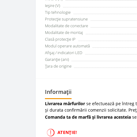
Ieșire (V)
Tip tehnologie
Protecţie supratensiune
Modalitate de conectare
Modalitate de montaj
Clasă protecţie IP
Modul operare automată
Afişaj / indicatori LED
Garanţie (ani)
Țara de origine
Informații
Livrarea mărfurilor
se efectuează pe întreg te
și durata confirmării comenzii solicitate. Pre
Comanda ta de marfă și livrarea acesteia
se
ATENȚIE!