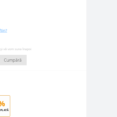
ftin?
 și vă vom suna înapoi
Cumpără
%
PLATĂ