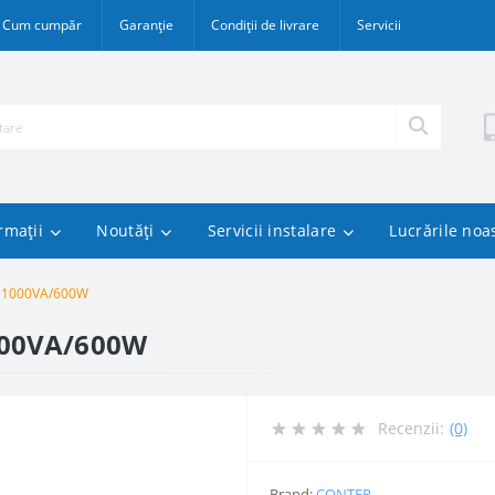
Cum cumpăr
Garanție
Condiții de livrare
Servicii
rmații
Noutăți
Servicii instalare
Lucrările noa
VR 1000VA/600W
1000VA/600W
Recenzii:
(0)
Brand:
CONTER