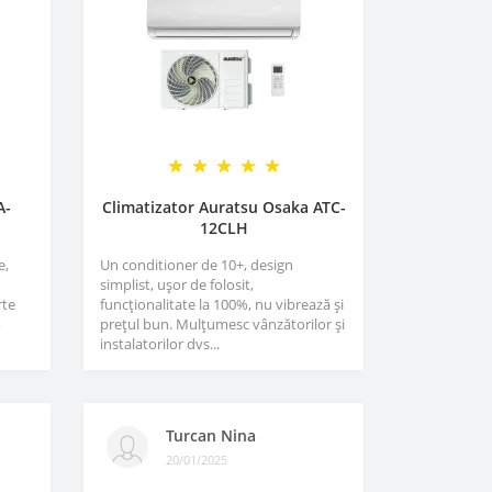
A-
Climatizator Auratsu Osaka ATC-
12CLH
e,
Un conditioner de 10+, design
simplist, ușor de folosit,
rte
funcționalitate la 100%, nu vibrează și
,
prețul bun. Mulțumesc vânzătorilor și
instalatorilor dvs...
Turcan Nina
20/01/2025