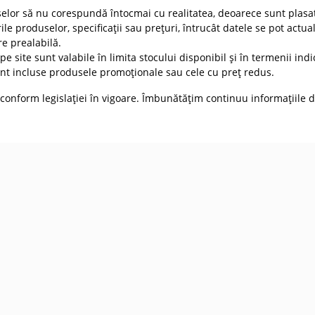
selor să nu corespundă întocmai cu realitatea, deoarece sunt plasat
ile produselor, specificații sau prețuri, întrucât datele se pot actua
re prealabilă.
e site sunt valabile în limita stocului disponibil și în termenii indic
t incluse produsele promoționale sau cele cu preț redus.
conform legislației în vigoare. Îmbunătățim continuu informațiile d