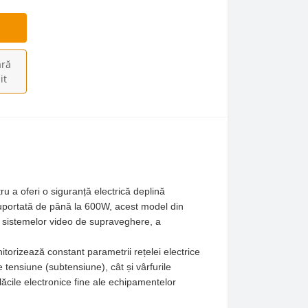
ră
it
u a oferi o siguranță electrică deplină
suportată de până la 600W, acest model din
 a sistemelor video de supraveghere, a
orizează constant parametrii rețelei electrice
e tensiune (subtensiune), cât și vârfurile
lăcile electronice fine ale echipamentelor