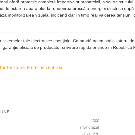
torul oferă protecție completă împotriva suprasarcinii, a scurtcircuitulu
e defectarea aparatelor la repornirea bruscă a energiei electrice după o 
ează monitorizarea vizuală, indicând clar în timp real valoarea tensiunii 
eri a sistemelor tale electronice esențiale. Comandă acum stabilizator
, garanție oficială de producător și livrare rapidă oriunde în Republica
ator tensiune
,
Protectie centrala
IUNE
1000
monofazat
150 - 270