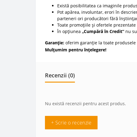
Există posibilitatea ca imaginile produ
Pot apărea, involuntar, erori în descrier
parteneri ori producători fără înștiința
Toate promoțiile și ofertele prezentate p
În opțiunea
„Cumpără în Credit”
nu sun
Garanție:
oferim garanție la toate produsele 
Mulțumim pentru înțelegere!
Recenzii (0)
Nu există recenzii pentru acest produs.
+ Scrie o recenzie