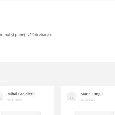
primul și puneți-vă întrebarea.
Mihai Grajdieru
Maria Lungu
06/11/2025
23/06/2025