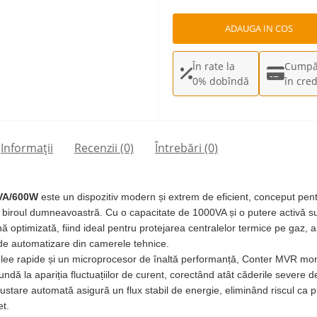
ADAUGA IN COS
În rate la
Cumpă
0% dobîndă
în cred
Informații
Recenzii (0)
Întrebări
(0)
0VA/600W
este un dispozitiv modern și extrem de eficient, conceput pentr
au biroul dumneavoastră. Cu o capacitate de 1000VA și o putere activă 
ă optimizată, fiind ideal pentru protejarea centralelor termice pe gaz,
r de automatizare din camerele tehnice.
lee rapide și un microprocesor de înaltă performanță, Conter MVR monit
undă la apariția fluctuațiilor de curent, corectând atât căderile severe d
stare automată asigură un flux stabil de energie, eliminând riscul ca p
et.