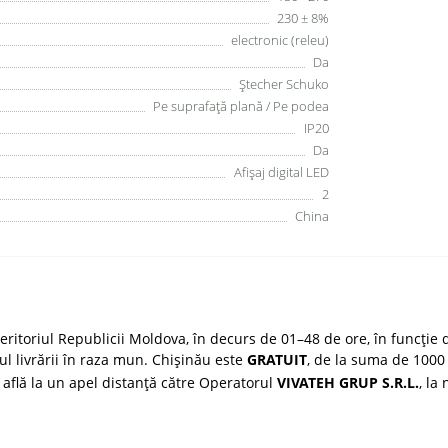
230 ± 8%
electronic (releu)
Da
Ştecher Schuko
Pe suprafaţă plană / Pe podea
IP20
Da
Afişaj digital LED
2
China
ritoriul Republicii Moldova, în decurs de 01–48 de ore, în funcție d
țul livrării în raza mun. Chișinău este
GRATUIT
, de la suma de 1000 
 află la un apel distanță către Operatorul
VIVATEH GRUP S.R.L.
, la