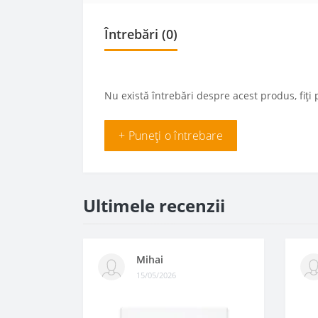
Întrebări
(0)
Nu există întrebări despre acest produs, fiți 
+ Puneți o întrebare
Ultimele recenzii
Mihai
15/05/2026