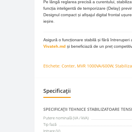
Pe lângă reglarea precisă a curentului, stabiliza
funcția inteligentă de temporizare (Delay) previn
Designul compact și afișajul digital frontal ușur
ieșire.
Asigură o funcționare stabilă și fără întrerup
Vivateh.md
și beneficiază de un preț competitiv
Etichete:
Conter
,
MVR 1000VA/600W
,
Stabiliz
Specificații
SPECIFICAŢII TEHNICE STABILIZATOARE TENS
Putere nominală (VA / kVA)
Tip fază
Intrare (V)