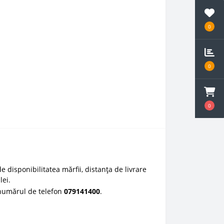
0
0
0
e disponibilitatea mărfii, distanța de livrare
lei.
 numărul de telefon
0
79141400
.