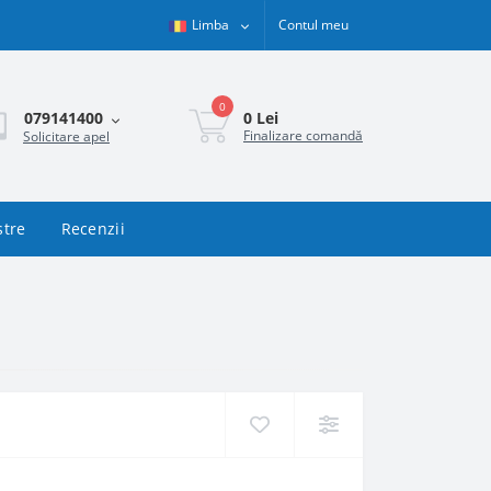
Limba
Contul meu
0
0 Lei
079141400
Finalizare comandă
Solicitare apel
stre
Recenzii