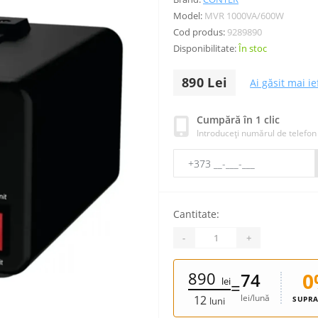
Model:
MVR 1000VA/600W
Cod produs:
9289890
Disponibilitate:
În stoc
890 Lei
Ai găsit mai ie
Cumpără în 1 clic
Introduceți numărul de telefon
Cantitate:
-
+
890
0
74
lei
=
lei/lună
12
SUPRA
luni