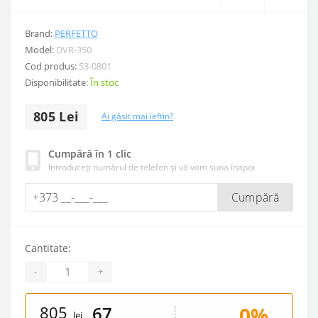
Brand:
PERFETTO
Model:
DVR-350
Cod produs:
53-0801
Disponibilitate:
În stoc
805 Lei
Ai găsit mai ieftin?
Cumpără în 1 clic
Introduceți numărul de telefon și vă vom suna înapoi
Cumpără
Cantitate:
-
+
805
0%
67
lei