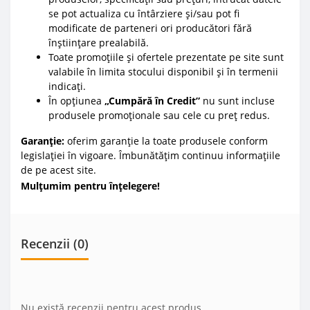
se pot actualiza cu întârziere și/sau pot fi
modificate de parteneri ori producători fără
înștiințare prealabilă.
Toate promoțiile și ofertele prezentate pe site sunt
valabile în limita stocului disponibil și în termenii
indicați.
În opțiunea
„Cumpără în Credit”
nu sunt incluse
produsele promoționale sau cele cu preț redus.
Garanție:
oferim garanție la toate produsele conform
legislației în vigoare. Îmbunătățim continuu informațiile
de pe acest site.
Mulțumim pentru înțelegere!
Recenzii (0)
Nu există recenzii pentru acest produs.