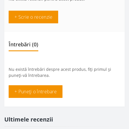
+ Scrie o recenzie
Întrebări
(0)
Nu există întrebări despre acest produs, fiți primul și
puneți-vă întrebarea.
+ Puneți o întrebare
Ultimele recenzii