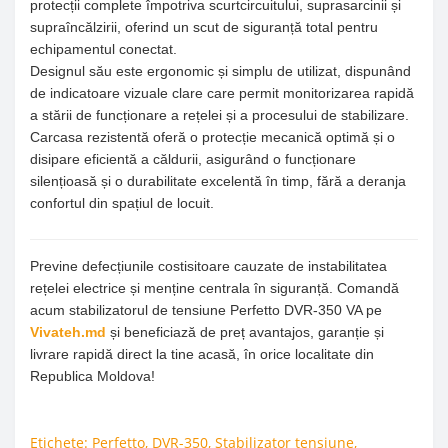
protecții complete împotriva scurtcircuitului, suprasarcinii și
supraîncălzirii, oferind un scut de siguranță total pentru
echipamentul conectat.
Designul său este ergonomic și simplu de utilizat, dispunând
de indicatoare vizuale clare care permit monitorizarea rapidă
a stării de funcționare a rețelei și a procesului de stabilizare.
Carcasa rezistentă oferă o protecție mecanică optimă și o
disipare eficientă a căldurii, asigurând o funcționare
silențioasă și o durabilitate excelentă în timp, fără a deranja
confortul din spațiul de locuit.
Previne defecțiunile costisitoare cauzate de instabilitatea
rețelei electrice și menține centrala în siguranță. Comandă
acum stabilizatorul de tensiune Perfetto DVR-350 VA pe
Vivateh.md
și beneficiază de preț avantajos, garanție și
livrare rapidă direct la tine acasă, în orice localitate din
Republica Moldova!
Etichete:
Perfetto
,
DVR-350
,
Stabilizator tensiune
,