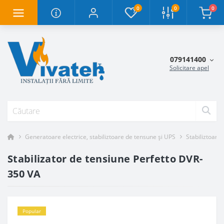
0
0
0
079141400
Solicitare apel
Generatoare electrice, stabiliztoare de tensune și UPS
Stabiliztoare
Stabilizator de tensiune Perfetto DVR-
350 VA
Popular