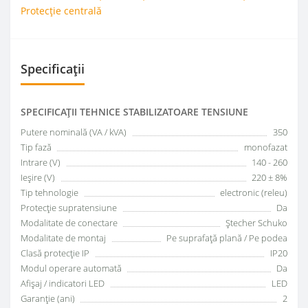
Protecție centrală
Specificații
SPECIFICAŢII TEHNICE STABILIZATOARE TENSIUNE
Putere nominală (VA / kVA)
350
Tip fază
monofazat
Intrare (V)
140 - 260
Ieșire (V)
220 ± 8%
Tip tehnologie
electronic (releu)
Protecţie supratensiune
Da
Modalitate de conectare
Ştecher Schuko
Modalitate de montaj
Pe suprafaţă plană / Pe podea
Clasă protecţie IP
IP20
Modul operare automată
Da
Afişaj / indicatori LED
LED
Garanţie (ani)
2