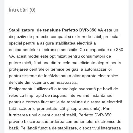
Întrebări
(0)
Stabilizatorul de tensiune Perfetto DVR-350 VA
este un
dispozitiv de protecție compact și extrem de fiabil, proiectat
special pentru a asigura stabilitatea electrică a
echipamentelor electronice sensibile. Cu o capacitate de 350
VA, acest model este optimizat pentru consumatorii de
putere mică, fiind una dintre cele mai eficiente alegeri pentru
protejarea centralelor termice pe gaz, a automatizărilor
pentru sisteme de încălzire sau a altor aparate electronice
delicate din locuința dumneavoastră.
Echipamentul utilizează o tehnologie avansată pe bază de
relee cu timp rapid de răspuns, intervenind instantaneu
pentru a corecta fluctuațiile de tensiune din rețeaua electrică
(atât scăderile pronunțate, cât și supratensiunile). Prin
furnizarea unui curent curat și stabil, Perfetto DVR-350
previne blocarea sau arderea componentelor electronice de
bază. Pe lângă funcția de stabilizare, dispozitivul integrează