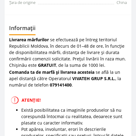
Țara de origine
China
Informații
Livrarea mărfurilor
se efectuează pe întreg teritoriul
Republicii Moldova, în decurs de 01–48 de ore, în funcție
de disponibilitatea mărfii, distanța de livrare și durata
confirmării comenzii solicitate. Prețul livrării în raza mun.
Chișinău este
GRATUIT
, de la suma de 1000 lei.
Comanda ta de marfă și livrarea acesteia
se află la un
apel distanță către Operatorul
VIVATEH GRUP S.R.L.
, la
numărul de telefon
0
79141400
.
ATENȚIE!
Există posibilitatea ca imaginile produselor să nu
corespundă întocmai cu realitatea, deoarece sunt
plasate cu caracter informativ.
Pot apărea, involuntar, erori în descrierile
produselor, specificații sau prețuri, întrucât datele