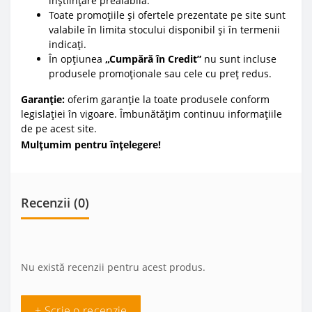
înștiințare prealabilă.
Toate promoțiile și ofertele prezentate pe site sunt
valabile în limita stocului disponibil și în termenii
indicați.
În opțiunea
„Cumpără în Credit”
nu sunt incluse
produsele promoționale sau cele cu preț redus.
Garanție:
oferim garanție la toate produsele conform
legislației în vigoare. Îmbunătățim continuu informațiile
de pe acest site.
Mulțumim pentru înțelegere!
Recenzii (0)
Nu există recenzii pentru acest produs.
+ Scrie o recenzie