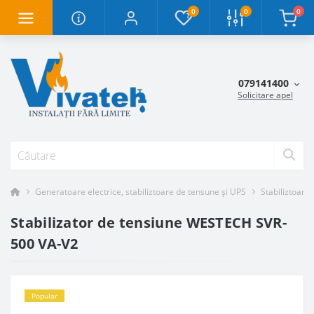
0
0
0
079141400
Solicitare apel
Generatoare electrice, stabiliztoare de tensune și UPS
Stabiliztoare
Stabilizator de tensiune WESTECH SVR-
500 VA-V2
Popular