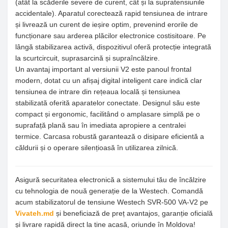
(atât la scăderile severe de curent, cât și la supratensiunile
accidentale). Aparatul corectează rapid tensiunea de intrare
și livrează un curent de ieșire optim, prevenind erorile de
funcționare sau arderea plăcilor electronice costisitoare. Pe
lângă stabilizarea activă, dispozitivul oferă protecție integrată
la scurtcircuit, suprasarcină și supraîncălzire.
Un avantaj important al versiunii V2 este panoul frontal
modern, dotat cu un afișaj digital inteligent care indică clar
tensiunea de intrare din rețeaua locală și tensiunea
stabilizată oferită aparatelor conectate. Designul său este
compact și ergonomic, facilitând o amplasare simplă pe o
suprafață plană sau în imediata apropiere a centralei
termice. Carcasa robustă garantează o disipare eficientă a
căldurii și o operare silențioasă în utilizarea zilnică.
Asigură securitatea electronică a sistemului tău de încălzire
cu tehnologia de nouă generație de la Westech. Comandă
acum stabilizatorul de tensiune Westech SVR-500 VA-V2 pe
Vivateh.md
și beneficiază de preț avantajos, garanție oficială
și livrare rapidă direct la tine acasă, oriunde în Moldova!