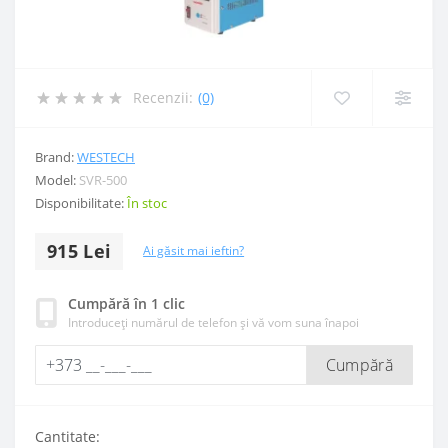
Recenzii:
(0)
Brand:
WESTECH
Model:
SVR-500
Disponibilitate:
În stoc
915 Lei
Ai găsit mai ieftin?
Cumpără în 1 clic
Introduceți numărul de telefon și vă vom suna înapoi
Cumpără
Cantitate: