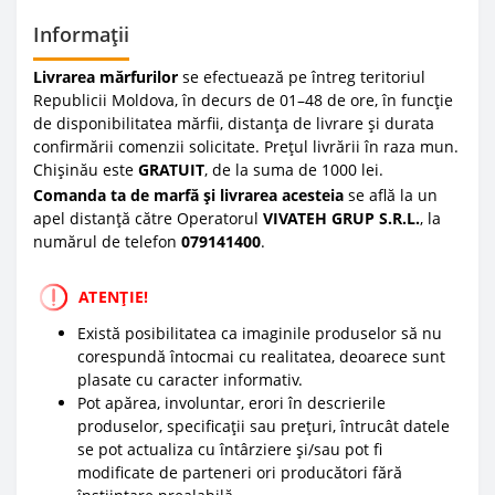
Informații
Livrarea mărfurilor
se efectuează pe întreg teritoriul
Republicii Moldova, în decurs de 01–48 de ore, în funcție
de disponibilitatea mărfii, distanța de livrare și durata
confirmării comenzii solicitate. Prețul livrării în raza mun.
Chișinău este
GRATUIT
, de la suma de 1000 lei.
Comanda ta de marfă și livrarea acesteia
se află la un
apel distanță către Operatorul
VIVATEH GRUP S.R.L.
, la
numărul de telefon
0
79141400
.
ATENȚIE!
Există posibilitatea ca imaginile produselor să nu
corespundă întocmai cu realitatea, deoarece sunt
plasate cu caracter informativ.
Pot apărea, involuntar, erori în descrierile
produselor, specificații sau prețuri, întrucât datele
se pot actualiza cu întârziere și/sau pot fi
modificate de parteneri ori producători fără