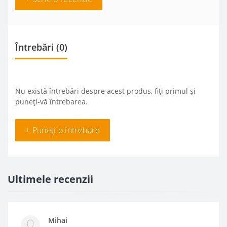
Întrebări
(0)
Nu există întrebări despre acest produs, fiți primul și
puneți-vă întrebarea.
+ Puneți o întrebare
Ultimele recenzii
Mihai