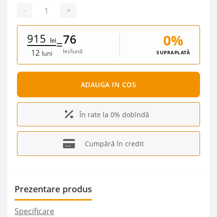
-
+
915
0%
76
lei
=
lei/lună
12
SUPRAPLATĂ
luni
ADAUGA IN COS
În rate la 0% dobîndă
Cumpără în credit
Prezentare produs
Specificare