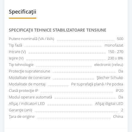
Specificații
SPECIFICAŢII TEHNICE STABILIZATOARE TENSIUNE
Putere nominală (VA / kVA)
500
Tip fază
monofazat
Intrare (V)
150 - 270
Ieșire (V)
230 ± 8%
Tip tehnologie
electronic (releu)
Protecţie supratensiune
Da
Modalitate de conectare
Ştecher Schuko
Modalitate de montaj
Pe suprafaţă plană / Pe podea
Clasă protecţie IP
IP20
Modul operare automată
Da
Afişaj / indicatori LED
Afişaj digital LED
Garanţie (ani)
2
Țara de origine
China