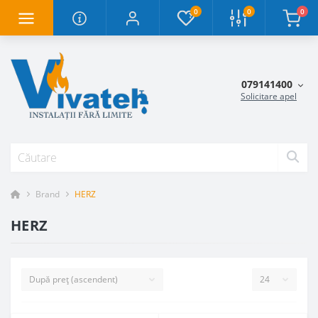
0
0
0
079141400
Solicitare apel
Brand
HERZ
HERZ