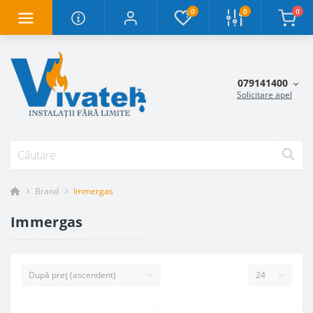
0
0
0
079141400
Solicitare apel
Brand
Immergas
Immergas