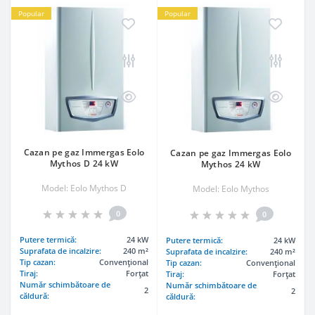
Popular
Popular
Cazan pe gaz Immergas Eolo
Cazan pe gaz Immergas Eolo
Mythos D 24 kW
Mythos 24 kW
Model: Eolo Mythos D
Model: Eolo Mythos
0
0
Putere termică:
24 kW
Putere termică:
24 kW
Suprafata de incalzire:
240 m²
Suprafata de incalzire:
240 m²
Tip cazan:
Convenţional
Tip cazan:
Convenţional
Tiraj:
Forțat
Tiraj:
Forțat
Număr schimbătoare de
Număr schimbătoare de
2
2
căldură:
căldură: