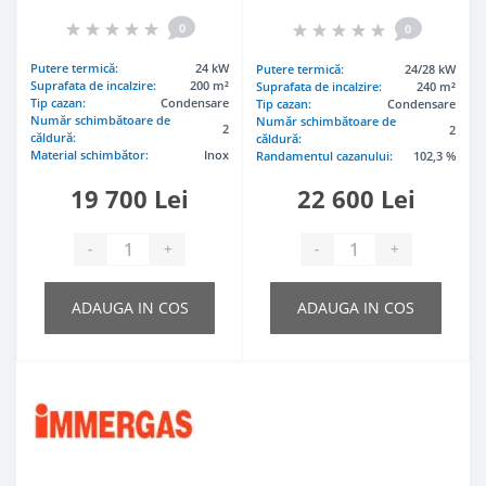
0
0
Putere termică:
24 kW
Putere termică:
24/28 kW
Suprafata de incalzire:
200 m²
Suprafata de incalzire:
240 m²
Tip cazan:
Condensare
Tip cazan:
Condensare
Număr schimbătoare de
Număr schimbătoare de
2
2
căldură:
căldură:
Material schimbător:
Inox
Randamentul cazanului:
102,3 %
19 700 Lei
22 600 Lei
-
+
-
+
ADAUGA IN COS
ADAUGA IN COS