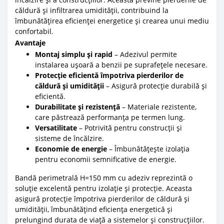
căldură și infiltrarea umidității, contribuind la
îmbunătățirea eficienței energetice și crearea unui mediu
confortabil.
Avantaje
Montaj simplu și rapid
– Adezivul permite
instalarea ușoară a benzii pe suprafețele necesare.
Protecție eficientă împotriva pierderilor de
căldură și umidității
– Asigură protecție durabilă și
eficientă.
Durabilitate și rezistență
– Materiale rezistente,
care păstrează performanța pe termen lung.
Versatilitate
– Potrivită pentru construcții și
sisteme de încălzire.
Economie de energie
– Îmbunătățește izolația
pentru economii semnificative de energie.
Bandă perimetrală H=150 mm cu adeziv reprezintă o
soluție excelentă pentru izolație și protecție. Aceasta
asigură protecție împotriva pierderilor de căldură și
umidității, îmbunătățind eficiența energetică și
prelungind durata de viață a sistemelor și construcțiilor.