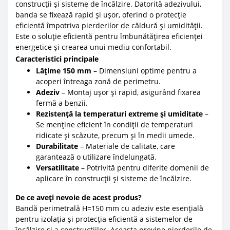
construcții și sisteme de încălzire. Datorită adezivului,
banda se fixează rapid și ușor, oferind o protecție
eficientă împotriva pierderilor de căldură și umidității.
Este o soluție eficientă pentru îmbunătățirea eficienței
energetice și crearea unui mediu confortabil.
Caracteristici principale
Lățime 150 mm
– Dimensiuni optime pentru a
acoperi întreaga zonă de perimetru.
Adeziv
– Montaj ușor și rapid, asigurând fixarea
fermă a benzii.
Rezistență la temperaturi extreme și umiditate
–
Se menține eficient în condiții de temperaturi
ridicate și scăzute, precum și în medii umede.
Durabilitate
– Materiale de calitate, care
garantează o utilizare îndelungată.
Versatilitate
– Potrivită pentru diferite domenii de
aplicare în construcții și sisteme de încălzire.
De ce aveți nevoie de acest produs?
Bandă perimetrală H=150 mm cu adeziv este esențială
pentru izolația și protecția eficientă a sistemelor de
încălzire și a construcțiilor. Aceasta previne pierderile de