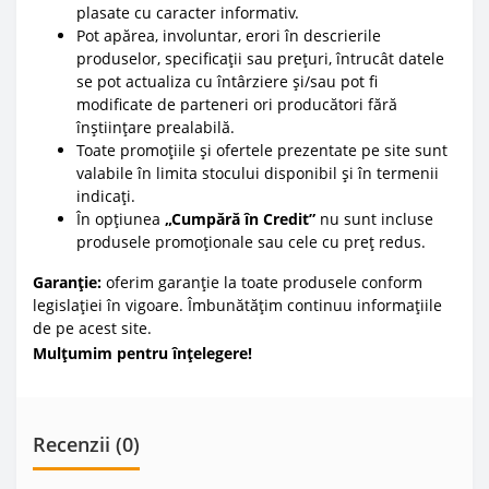
plasate cu caracter informativ.
Pot apărea, involuntar, erori în descrierile
produselor, specificații sau prețuri, întrucât datele
se pot actualiza cu întârziere și/sau pot fi
modificate de parteneri ori producători fără
înștiințare prealabilă.
Toate promoțiile și ofertele prezentate pe site sunt
valabile în limita stocului disponibil și în termenii
indicați.
În opțiunea
„Cumpără în Credit”
nu sunt incluse
produsele promoționale sau cele cu preț redus.
Garanție:
oferim garanție la toate produsele conform
legislației în vigoare. Îmbunătățim continuu informațiile
de pe acest site.
Mulțumim pentru înțelegere!
Recenzii (0)