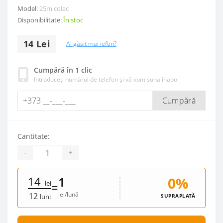
Model:
25m colac
Disponibilitate:
În stoc
14 Lei
Ai găsit mai ieftin?
Cumpără în 1 clic
Introduceți numărul de telefon și vă vom suna înapoi
Cumpără
Cantitate:
-
+
14
0%
1
lei
=
lei/lună
12
SUPRAPLATĂ
luni