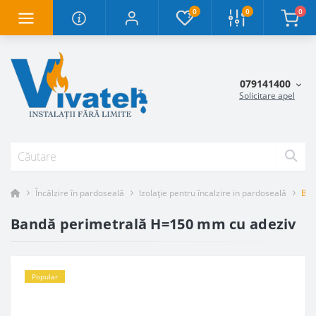
0
0
0
079141400
Solicitare apel
Încălzire în pardoseală
Izolație pentru încalzire in pardoseală
Ban
Bandă perimetrală H=150 mm cu adeziv
Popular