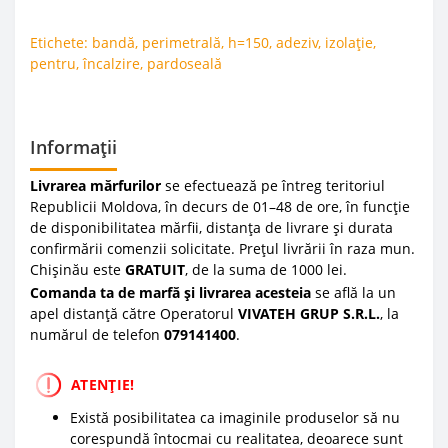
Etichete:
bandă
,
perimetrală
,
h=150
,
adeziv
,
izolație
,
pentru
,
încalzire
,
pardoseală
Informații
Livrarea mărfurilor
se efectuează pe întreg teritoriul
Republicii Moldova, în decurs de 01–48 de ore, în funcție
de disponibilitatea mărfii, distanța de livrare și durata
confirmării comenzii solicitate. Prețul livrării în raza mun.
Chișinău este
GRATUIT
, de la suma de 1000 lei.
Comanda ta de marfă și livrarea acesteia
se află la un
apel distanță către Operatorul
VIVATEH GRUP S.R.L.
, la
numărul de telefon
0
79141400
.
ATENȚIE!
Există posibilitatea ca imaginile produselor să nu
corespundă întocmai cu realitatea, deoarece sunt