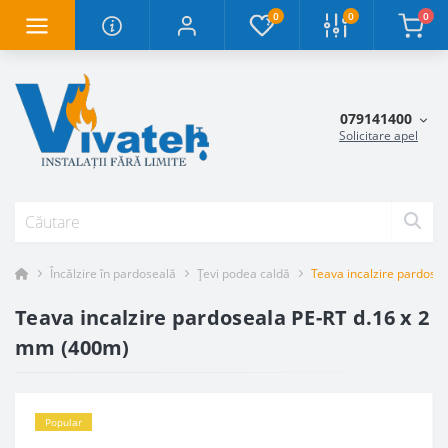
0
0
0
079141400
Solicitare apel
Încălzire în pardoseală
Țevi podea caldă
Teava incalzire pardose
Teava incalzire pardoseala PE-RT d.16 x 2
mm (400m)
Popular