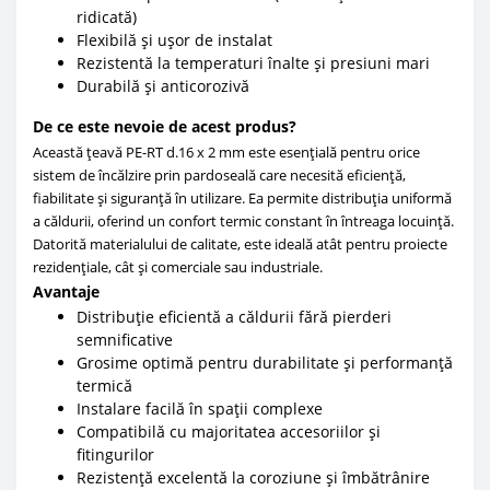
ridicată)
Flexibilă și ușor de instalat
Rezistentă la temperaturi înalte și presiuni mari
Durabilă și anticorozivă
De ce este nevoie de acest produs?
Această țeavă PE-RT d.16 x 2 mm este esențială pentru orice
sistem de încălzire prin pardoseală care necesită eficiență,
fiabilitate și siguranță în utilizare. Ea permite distribuția uniformă
a căldurii, oferind un confort termic constant în întreaga locuință.
Datorită materialului de calitate, este ideală atât pentru proiecte
rezidențiale, cât și comerciale sau industriale.
Avantaje
Distribuție eficientă a căldurii fără pierderi
semnificative
Grosime optimă pentru durabilitate și performanță
termică
Instalare facilă în spații complexe
Compatibilă cu majoritatea accesoriilor și
fitingurilor
Rezistență excelentă la coroziune și îmbătrânire