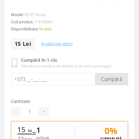
Model:
PE-RT Rosie
Cod produs:
116-00001
Disponibilitate:
În stoc
15 Lei
Ai găsit mai ieftin?
Cumpără în 1 clic
Introduceți numărul de telefon și vă vom suna înapoi
Cumpără
Cantitate:
-
+
15
0%
1
lei
=
lei/lună
12
SUPRAPLATĂ