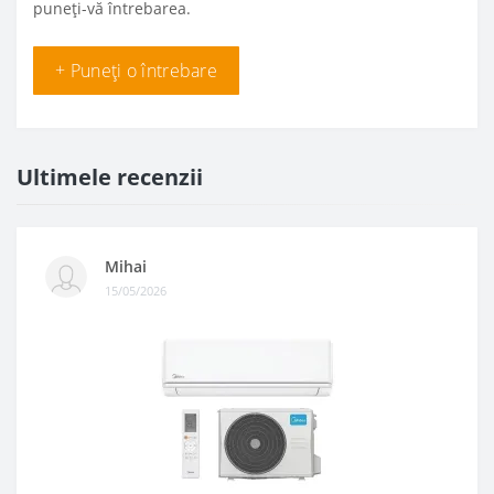
puneți-vă întrebarea.
+ Puneți o întrebare
Ultimele recenzii
Mihai
15/05/2026