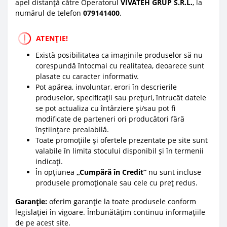
apel distanță către Operatorul
VIVATEH GRUP S.R.L.
, la
numărul de telefon
0
79141400
.
ATENȚIE!
Există posibilitatea ca imaginile produselor să nu
corespundă întocmai cu realitatea, deoarece sunt
plasate cu caracter informativ.
Pot apărea, involuntar, erori în descrierile
produselor, specificații sau prețuri, întrucât datele
se pot actualiza cu întârziere și/sau pot fi
modificate de parteneri ori producători fără
înștiințare prealabilă.
Toate promoțiile și ofertele prezentate pe site sunt
valabile în limita stocului disponibil și în termenii
indicați.
În opțiunea
„Cumpără în Credit”
nu sunt incluse
produsele promoționale sau cele cu preț redus.
Garanție:
oferim garanție la toate produsele conform
legislației în vigoare. Îmbunătățim continuu informațiile
de pe acest site.