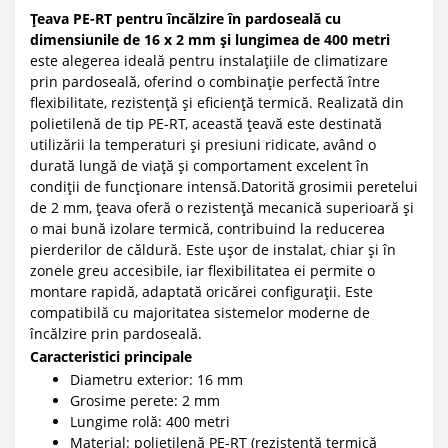
Țeava PE-RT pentru încălzire în pardoseală cu
dimensiunile de 16 x 2 mm și lungimea de 400 metri
este alegerea ideală pentru instalațiile de climatizare
prin pardoseală, oferind o combinație perfectă între
flexibilitate, rezistență și eficiență termică. Realizată din
polietilenă de tip PE-RT, această țeavă este destinată
utilizării la temperaturi și presiuni ridicate, având o
durată lungă de viață și comportament excelent în
condiții de funcționare intensă.Datorită grosimii peretelui
de 2 mm, țeava oferă o rezistență mecanică superioară și
o mai bună izolare termică, contribuind la reducerea
pierderilor de căldură. Este ușor de instalat, chiar și în
zonele greu accesibile, iar flexibilitatea ei permite o
montare rapidă, adaptată oricărei configurații. Este
compatibilă cu majoritatea sistemelor moderne de
încălzire prin pardoseală.
Caracteristici principale
Diametru exterior: 16 mm
Grosime perete: 2 mm
Lungime rolă: 400 metri
Material: polietilenă PE-RT (rezistență termică