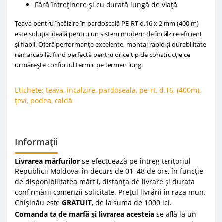
Fără întreținere și cu durată lungă de viață
Țeava pentru încălzire în pardoseală PE-RT d.16 x 2 mm (400 m)
este soluția ideală pentru un sistem modern de încălzire eficient
și fiabil. Oferă performanțe excelente, montaj rapid și durabilitate
remarcabilă, fiind perfectă pentru orice tip de construcție ce
urmărește confortul termic pe termen lung.
Etichete:
teava
,
incalzire
,
pardoseala
,
pe-rt
,
d.16
,
(400m)
,
țevi
,
podea
,
caldă
Informații
Livrarea mărfurilor
se efectuează pe întreg teritoriul
Republicii Moldova, în decurs de 01–48 de ore, în funcție
de disponibilitatea mărfii, distanța de livrare și durata
confirmării comenzii solicitate. Prețul livrării în raza mun.
Chișinău este
GRATUIT
, de la suma de 1000 lei.
Comanda ta de marfă și livrarea acesteia
se află la un