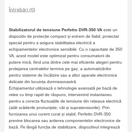
Întrebări
(0)
Stabilizatorul de tensiune Perfetto DVR-350 VA
este un
dispozitiv de protecție compact și extrem de fiabil, proiectat
special pentru a asigura stabilitatea electrică a
echipamentelor electronice sensibile. Cu o capacitate de 350
VA, acest model este optimizat pentru consumatorii de
putere mică, fiind una dintre cele mai eficiente alegeri pentru
protejarea centralelor termice pe gaz, a automatizărilor
pentru sisteme de încălzire sau a altor aparate electronice
delicate din locuința dumneavoastră.
Echipamentul utilizează o tehnologie avansată pe bază de
relee cu timp rapid de răspuns, intervenind instantaneu
pentru a corecta fluctuațiile de tensiune din rețeaua electrică
(atât scăderile pronunțate, cât și supratensiunile). Prin
furnizarea unui curent curat și stabil, Perfetto DVR-350
previne blocarea sau arderea componentelor electronice de
bază. Pe lângă funcția de stabilizare, dispozitivul integrează