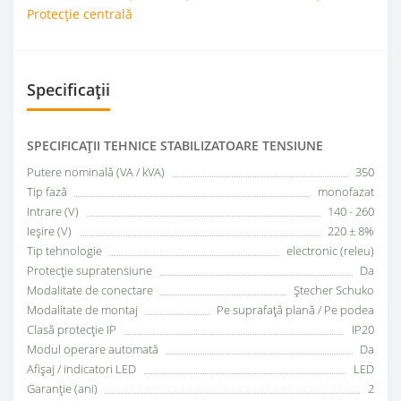
Protecție centrală
Specificații
SPECIFICAŢII TEHNICE STABILIZATOARE TENSIUNE
Putere nominală (VA / kVA)
350
Tip fază
monofazat
Intrare (V)
140 - 260
Ieșire (V)
220 ± 8%
Tip tehnologie
electronic (releu)
Protecţie supratensiune
Da
Modalitate de conectare
Ştecher Schuko
Modalitate de montaj
Pe suprafaţă plană / Pe podea
Clasă protecţie IP
IP20
Modul operare automată
Da
Afişaj / indicatori LED
LED
Garanţie (ani)
2