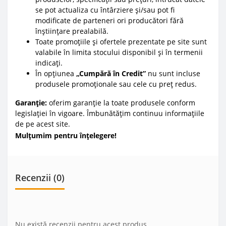
se pot actualiza cu întârziere și/sau pot fi
modificate de parteneri ori producători fără
înștiințare prealabilă.
Toate promoțiile și ofertele prezentate pe site sunt
valabile în limita stocului disponibil și în termenii
indicați.
În opțiunea
„Cumpără în Credit”
nu sunt incluse
produsele promoționale sau cele cu preț redus.
Garanție:
oferim garanție la toate produsele conform
legislației în vigoare. Îmbunătățim continuu informațiile
de pe acest site.
Mulțumim pentru înțelegere!
Recenzii (0)
Nu există recenzii pentru acest produs.