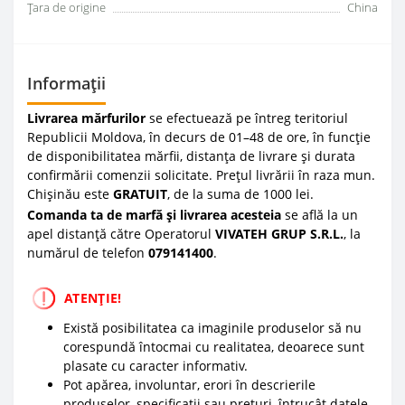
Țara de origine
China
Informații
Livrarea mărfurilor
se efectuează pe întreg teritoriul
Republicii Moldova, în decurs de 01–48 de ore, în funcție
de disponibilitatea mărfii, distanța de livrare și durata
confirmării comenzii solicitate. Prețul livrării în raza mun.
Chișinău este
GRATUIT
, de la suma de 1000 lei.
Comanda ta de marfă și livrarea acesteia
se află la un
apel distanță către Operatorul
VIVATEH GRUP S.R.L.
, la
numărul de telefon
0
79141400
.
ATENȚIE!
Există posibilitatea ca imaginile produselor să nu
corespundă întocmai cu realitatea, deoarece sunt
plasate cu caracter informativ.
Pot apărea, involuntar, erori în descrierile
produselor, specificații sau prețuri, întrucât datele