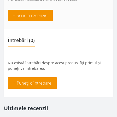
+ Scrie o recenzie
Întrebări
(0)
Nu există întrebări despre acest produs, fiți primul și
puneți-vă întrebarea.
+ Puneți o întrebare
Ultimele recenzii