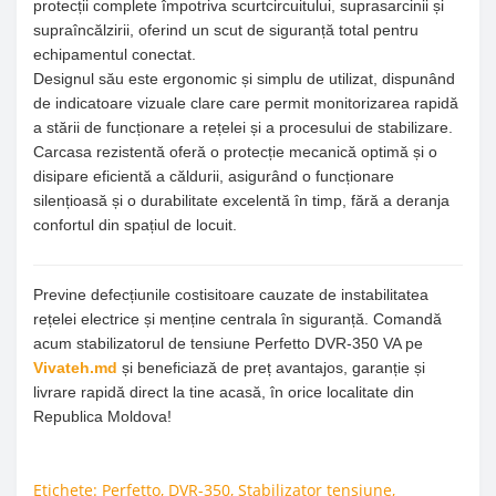
protecții complete împotriva scurtcircuitului, suprasarcinii și
supraîncălzirii, oferind un scut de siguranță total pentru
echipamentul conectat.
Designul său este ergonomic și simplu de utilizat, dispunând
de indicatoare vizuale clare care permit monitorizarea rapidă
a stării de funcționare a rețelei și a procesului de stabilizare.
Carcasa rezistentă oferă o protecție mecanică optimă și o
disipare eficientă a căldurii, asigurând o funcționare
silențioasă și o durabilitate excelentă în timp, fără a deranja
confortul din spațiul de locuit.
Previne defecțiunile costisitoare cauzate de instabilitatea
rețelei electrice și menține centrala în siguranță. Comandă
acum stabilizatorul de tensiune Perfetto DVR-350 VA pe
Vivateh.md
și beneficiază de preț avantajos, garanție și
livrare rapidă direct la tine acasă, în orice localitate din
Republica Moldova!
Etichete:
Perfetto
,
DVR-350
,
Stabilizator tensiune
,