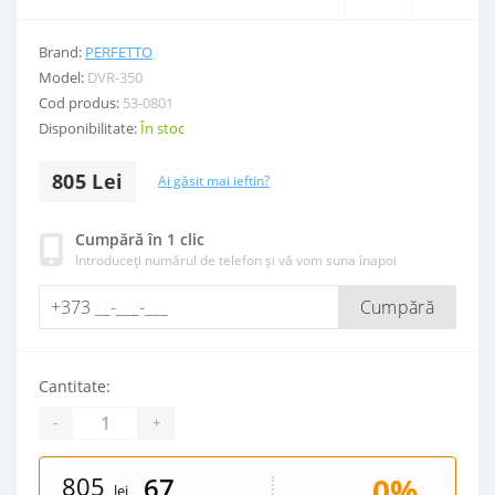
Brand:
PERFETTO
Model:
DVR-350
Cod produs:
53-0801
Disponibilitate:
În stoc
805 Lei
Ai găsit mai ieftin?
Cumpără în 1 clic
Introduceți numărul de telefon și vă vom suna înapoi
Cumpără
Cantitate:
-
+
805
0%
67
lei