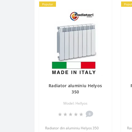
Popular
Popul
Radiator aluminiu Helyos
350
Model: Hellyos
0
Radiator din aluminiu Helyos 350
Rad