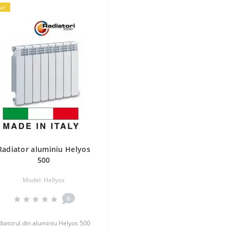
ar
Radiator aluminiu Helyos
500
Model: Hellyos
0
iatorul din aluminiu Helyos 500