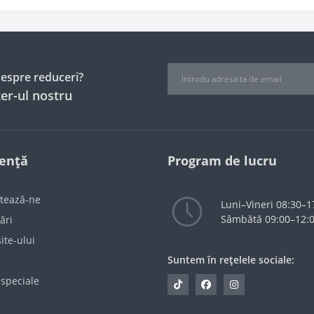
 despre reduceri?
er-ul nostru
tență
Program de lucru
tează-ne
Luni–Vineri 08:30–1
Sâmbătă 09:00–12:
ări
ite-ului
Suntem în rețelele sociale:
 speciale