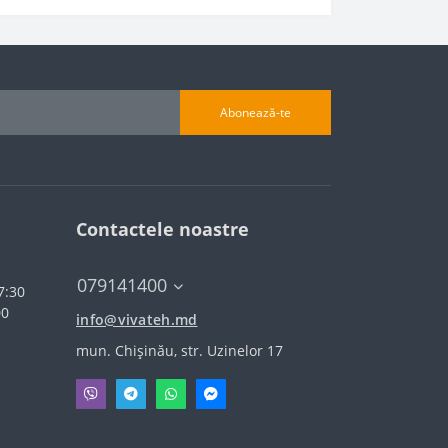
Abonează-te
Contactele noastre
079141400
7:30
00
info@vivateh.md
mun. Chișinău, str. Uzinelor 17