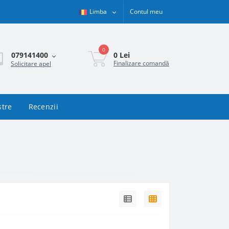
Limba
Contul meu
0
0 Lei
079141400
Finalizare comandă
Solicitare apel
stre
Recenzii