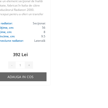
e un element secțional de înaltă
itate, fabricat în Italia de către
ducătorul Radiatori 2000.
ceput pentru a oferi un transfer
mic rapid și eficient, acest
iator este ideal pentru sistemele
 radiator:
Secționat
derne..
lțime, cm:
56
țime, cm:
8
încime, cm:
9.5
nexiune radiator:
Laterală
392 Lei
-
+
ADAUGA IN COS