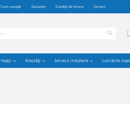
Cum cumpăr
Garanție
Condiții de livrare
Servicii
rmații
Noutăți
Servicii instalare
Lucrările noa