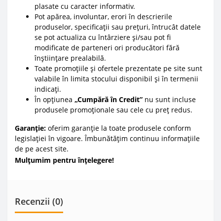
plasate cu caracter informativ.
Pot apărea, involuntar, erori în descrierile
produselor, specificații sau prețuri, întrucât datele
se pot actualiza cu întârziere și/sau pot fi
modificate de parteneri ori producători fără
înștiințare prealabilă.
Toate promoțiile și ofertele prezentate pe site sunt
valabile în limita stocului disponibil și în termenii
indicați.
În opțiunea
„Cumpără în Credit”
nu sunt incluse
produsele promoționale sau cele cu preț redus.
Garanție:
oferim garanție la toate produsele conform
legislației în vigoare. Îmbunătățim continuu informațiile
de pe acest site.
Mulțumim pentru înțelegere!
Recenzii (0)