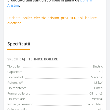
producatorului sunt disponibile in gama de
boilere
Ariston
.
Etichete:
boiler
,
electric
,
ariston
,
pro1
,
100
,
18k
,
boilere
,
electrice
Specificații
SPECIFICAŢII TEHNICE BOILERE
Tip boiler
Electric
Capacitate
100 l
Tip control
Mecanic
Putere, kW
1.8 kW
Tip rezistenta
Umed
Forma boilerului
Сilindrică
Tip instalare
Vertical
Protecție rezervor
Email cu titan
Culoare boiler
Alb