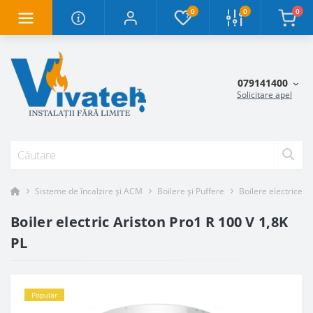
0
0
0
079141400
Solicitare apel
Sisteme de încalzire și ACM
Boilere și Puffere
Boilere electrice
Boiler electric Ariston Pro1 R 100 V 1,8K
PL
Popular