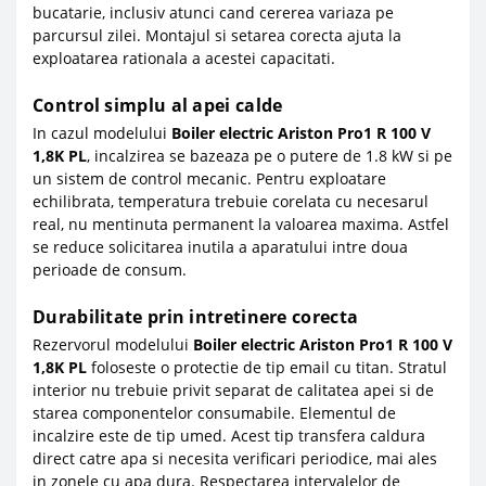
bucatarie, inclusiv atunci cand cererea variaza pe
parcursul zilei. Montajul si setarea corecta ajuta la
exploatarea rationala a acestei capacitati.
Control simplu al apei calde
In cazul modelului
Boiler electric Ariston Pro1 R 100 V
1,8K PL
, incalzirea se bazeaza pe o putere de 1.8 kW si pe
un sistem de control mecanic. Pentru exploatare
echilibrata, temperatura trebuie corelata cu necesarul
real, nu mentinuta permanent la valoarea maxima. Astfel
se reduce solicitarea inutila a aparatului intre doua
perioade de consum.
Durabilitate prin intretinere corecta
Rezervorul modelului
Boiler electric Ariston Pro1 R 100 V
1,8K PL
foloseste o protectie de tip email cu titan. Stratul
interior nu trebuie privit separat de calitatea apei si de
starea componentelor consumabile. Elementul de
incalzire este de tip umed. Acest tip transfera caldura
direct catre apa si necesita verificari periodice, mai ales
in zonele cu apa dura. Respectarea intervalelor de