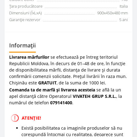
Țara producătoare
Italia
Dimensiuni (ÎxLxA)
900x450x480 mm
Garanţie rezervor
5 ani
Informații
Livrarea mărfurilor
se efectuează pe întreg teritoriul
Republicii Moldova, în decurs de 01–48 de ore, în funcție
de disponibilitatea mărfii, distanța de livrare și durata
confirmării comenzii solicitate. Prețul livrării în raza mun.
Chișinău este
GRATUIT
, de la suma de 1000 lei.
Comanda ta de marfă și livrarea acesteia
se află la un
apel distanță către Operatorul
VIVATEH GRUP S.R.L.
, la
numărul de telefon
0
79141400
.
ATENȚIE!
Există posibilitatea ca imaginile produselor să nu
corespundă întocmai cu realitatea, deoarece sunt