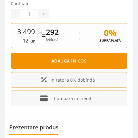
Cantitate:
-
+
3 499
0%
292
lei
=
lei/lună
12
SUPRAPLATĂ
luni
ADAUGA IN COS
În rate la 0% dobîndă
Cumpără în credit
Prezentare produs