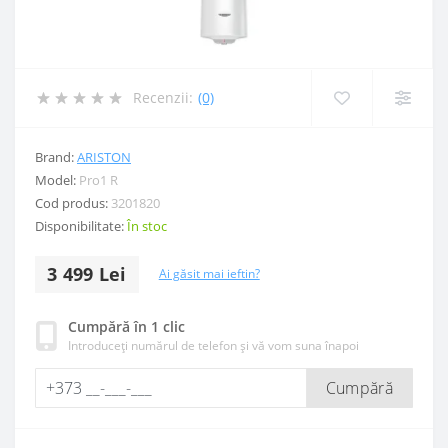
Recenzii:
(0)
Brand:
ARISTON
Model:
Pro1 R
Cod produs:
3201820
Disponibilitate:
În stoc
3 499 Lei
Ai găsit mai ieftin?
Cumpără în 1 clic
Introduceți numărul de telefon și vă vom suna înapoi
Cumpără