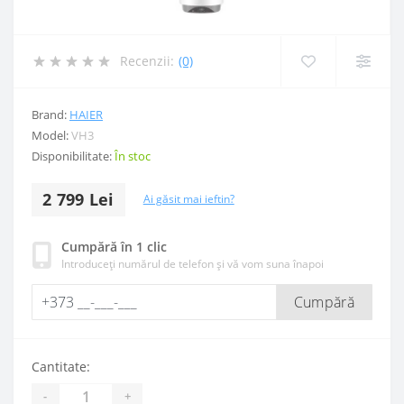
Recenzii:
(0)
Brand:
HAIER
Model:
VH3
Disponibilitate:
În stoc
2 799 Lei
Ai găsit mai ieftin?
Cumpără în 1 clic
Introduceți numărul de telefon și vă vom suna înapoi
Cumpără
Cantitate:
-
+