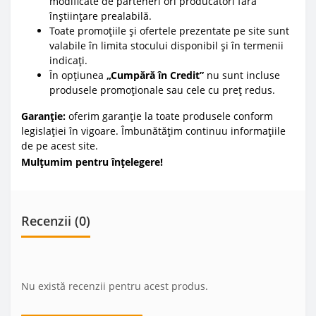
modificate de parteneri ori producători fără
înștiințare prealabilă.
Toate promoțiile și ofertele prezentate pe site sunt
valabile în limita stocului disponibil și în termenii
indicați.
În opțiunea
„Cumpără în Credit”
nu sunt incluse
produsele promoționale sau cele cu preț redus.
Garanție:
oferim garanție la toate produsele conform
legislației în vigoare. Îmbunătățim continuu informațiile
de pe acest site.
Mulțumim pentru înțelegere!
Recenzii (0)
Nu există recenzii pentru acest produs.