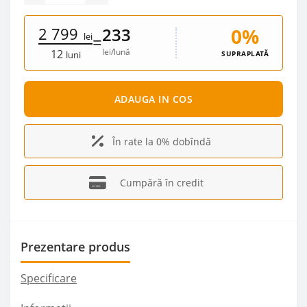
2 799
0%
233
lei
=
lei/lună
12
SUPRAPLATĂ
luni
ADAUGA IN COS
În rate la 0% dobîndă
Cumpără în credit
Prezentare produs
Specificare