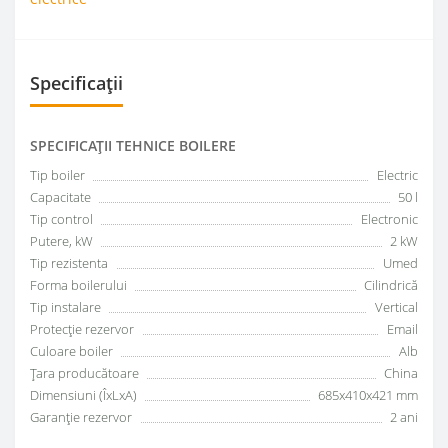
Specificații
SPECIFICAŢII TEHNICE BOILERE
Tip boiler
Electric
Capacitate
50 l
Tip control
Electronic
Putere, kW
2 kW
Tip rezistenta
Umed
Forma boilerului
Сilindrică
Tip instalare
Vertical
Protecție rezervor
Email
Culoare boiler
Alb
Țara producătoare
China
Dimensiuni (ÎxLxA)
685х410х421 mm
Garanţie rezervor
2 ani