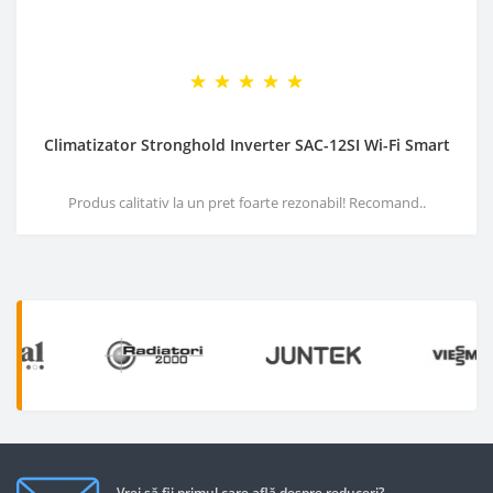
Climatizator Stronghold Inverter SAC-12SI Wi-Fi Smart
Produs calitativ la un pret foarte rezonabil! Recomand..
Vrei să fii primul care află despre reduceri?