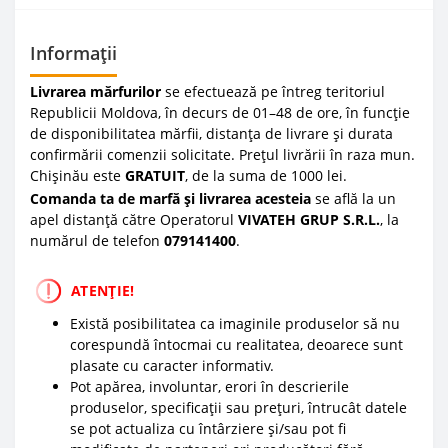
Informații
Livrarea mărfurilor
se efectuează pe întreg teritoriul
Republicii Moldova, în decurs de 01–48 de ore, în funcție
de disponibilitatea mărfii, distanța de livrare și durata
confirmării comenzii solicitate. Prețul livrării în raza mun.
Chișinău este
GRATUIT
, de la suma de 1000 lei.
Comanda ta de marfă și livrarea acesteia
se află la un
apel distanță către Operatorul
VIVATEH GRUP S.R.L.
, la
numărul de telefon
0
79141400
.
ATENȚIE!
Există posibilitatea ca imaginile produselor să nu
corespundă întocmai cu realitatea, deoarece sunt
plasate cu caracter informativ.
Pot apărea, involuntar, erori în descrierile
produselor, specificații sau prețuri, întrucât datele
se pot actualiza cu întârziere și/sau pot fi