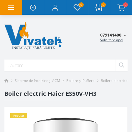
0
0
0
079141400
Solicitare apel
Sisteme de încalzire și ACM
Boilere și Puffere
Boilere electrice
Boiler electric Haier ES50V-VH3
Popular