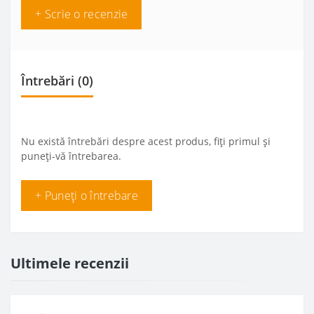
+ Scrie o recenzie
Întrebări
(0)
Nu există întrebări despre acest produs, fiți primul și
puneți-vă întrebarea.
+ Puneți o întrebare
Ultimele recenzii