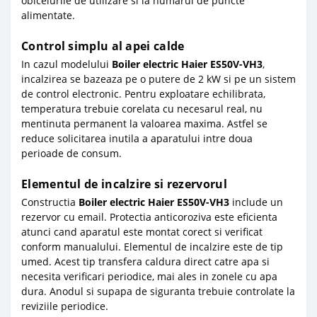
obiceiurile de utilizare si la numarul de puncte
alimentate.
Control simplu al apei calde
In cazul modelului
Boiler electric Haier ES50V-VH3
,
incalzirea se bazeaza pe o putere de 2 kW si pe un sistem
de control electronic. Pentru exploatare echilibrata,
temperatura trebuie corelata cu necesarul real, nu
mentinuta permanent la valoarea maxima. Astfel se
reduce solicitarea inutila a aparatului intre doua
perioade de consum.
Elementul de incalzire si rezervorul
Constructia
Boiler electric Haier ES50V-VH3
include un
rezervor cu email. Protectia anticoroziva este eficienta
atunci cand aparatul este montat corect si verificat
conform manualului. Elementul de incalzire este de tip
umed. Acest tip transfera caldura direct catre apa si
necesita verificari periodice, mai ales in zonele cu apa
dura. Anodul si supapa de siguranta trebuie controlate la
reviziile periodice.