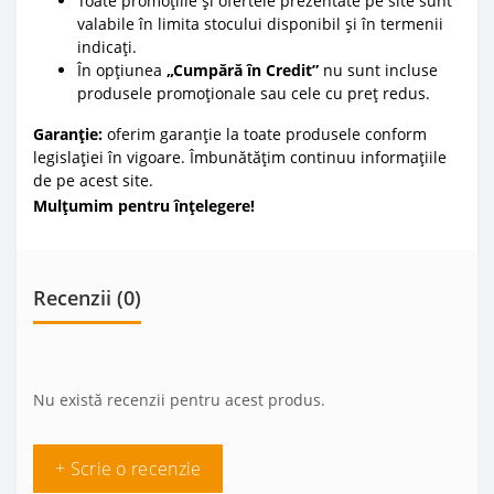
Toate promoțiile și ofertele prezentate pe site sunt
valabile în limita stocului disponibil și în termenii
indicați.
În opțiunea
„Cumpără în Credit”
nu sunt incluse
produsele promoționale sau cele cu preț redus.
Garanție:
oferim garanție la toate produsele conform
legislației în vigoare. Îmbunătățim continuu informațiile
de pe acest site.
Mulțumim pentru înțelegere!
Recenzii (0)
Nu există recenzii pentru acest produs.
+ Scrie o recenzie