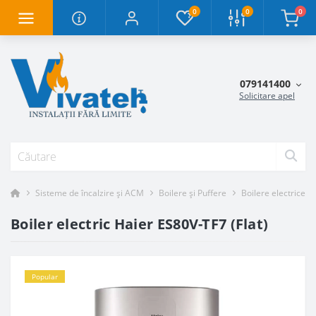
0
0
0
079141400
Solicitare apel
Sisteme de încalzire și ACM
Boilere și Puffere
Boilere electrice
Boiler electric Haier ES80V-TF7 (Flat)
Popular