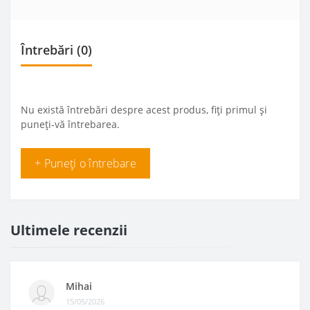
Întrebări
(0)
Nu există întrebări despre acest produs, fiți primul și
puneți-vă întrebarea.
+ Puneți o întrebare
Ultimele recenzii
Mihai
15/05/2026