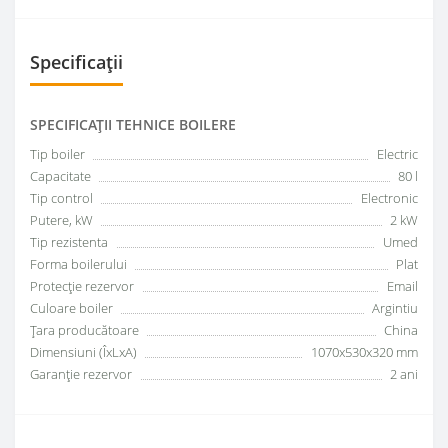
Specificații
SPECIFICAŢII TEHNICE BOILERE
Tip boiler
Electric
Capacitate
80 l
Tip control
Electronic
Putere, kW
2 kW
Tip rezistenta
Umed
Forma boilerului
Plat
Protecție rezervor
Email
Culoare boiler
Argintiu
Țara producătoare
China
Dimensiuni (ÎxLxA)
1070x530x320 mm
Garanţie rezervor
2 ani