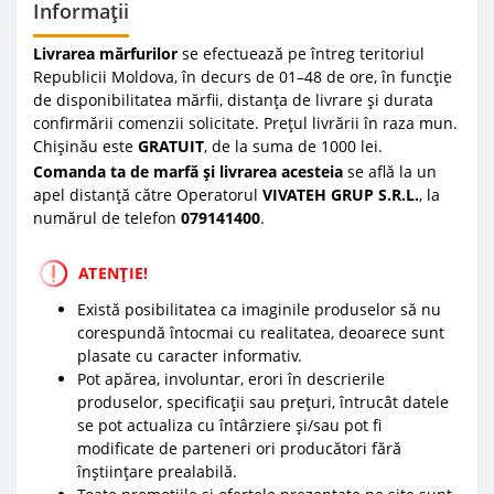
Informații
Livrarea mărfurilor
se efectuează pe întreg teritoriul
Republicii Moldova, în decurs de 01–48 de ore, în funcție
de disponibilitatea mărfii, distanța de livrare și durata
confirmării comenzii solicitate. Prețul livrării în raza mun.
Chișinău este
GRATUIT
, de la suma de 1000 lei.
Comanda ta de marfă și livrarea acesteia
se află la un
apel distanță către Operatorul
VIVATEH GRUP S.R.L.
, la
numărul de telefon
0
79141400
.
ATENȚIE!
Există posibilitatea ca imaginile produselor să nu
corespundă întocmai cu realitatea, deoarece sunt
plasate cu caracter informativ.
Pot apărea, involuntar, erori în descrierile
produselor, specificații sau prețuri, întrucât datele
se pot actualiza cu întârziere și/sau pot fi
modificate de parteneri ori producători fără
înștiințare prealabilă.