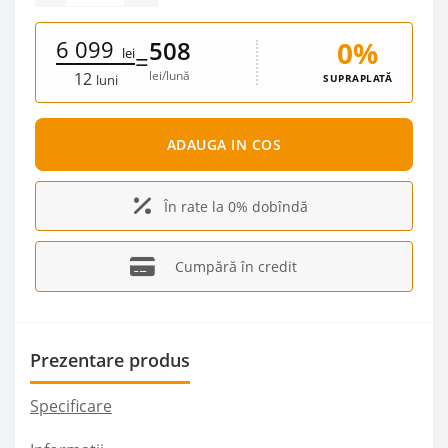
6 099
0%
508
lei
=
lei/lună
12
SUPRAPLATĂ
luni
ADAUGA IN COS
În rate la 0% dobîndă
Cumpără în credit
Prezentare produs
Specificare