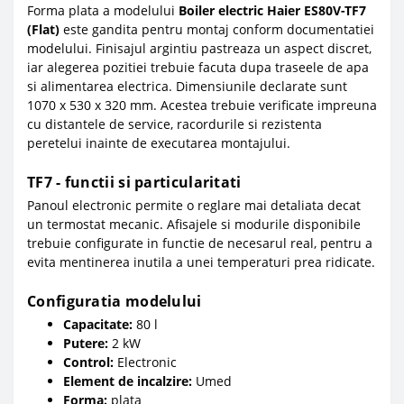
Forma plata a modelului
Boiler electric Haier ES80V-TF7
(Flat)
este gandita pentru montaj conform documentatiei
modelului. Finisajul argintiu pastreaza un aspect discret,
iar alegerea pozitiei trebuie facuta dupa traseele de apa
si alimentarea electrica. Dimensiunile declarate sunt
1070 x 530 x 320 mm. Acestea trebuie verificate impreuna
cu distantele de service, racordurile si rezistenta
peretelui inainte de executarea montajului.
TF7 - functii si particularitati
Panoul electronic permite o reglare mai detaliata decat
un termostat mecanic. Afisajele si modurile disponibile
trebuie configurate in functie de necesarul real, pentru a
evita mentinerea inutila a unei temperaturi prea ridicate.
Configuratia modelului
Capacitate:
80 l
Putere:
2 kW
Control:
Electronic
Element de incalzire:
Umed
Forma:
plata