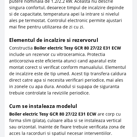
putere nominala de 1.2/2.2 kW. Aceasta nu descrie
singura confortul, deoarece timpul de incalzire depinde
si de capacitate, temperatura apei la intrare si nivelul
ales pe termostat. Controlul electronic permite ajustari
mai fine pentru utilizarea de zi cu zi.
Elementul de incalzire si rezervorul
Constructia
Boiler electric Tesy GCR 80 27/22 E31 ECW
include un rezervor cu vitroceramica. Protectia
anticoroziva este eficienta atunci cand aparatul este
montat corect si verificat conform manualului. Elementul
de incalzire este de tip umed. Acest tip transfera caldura
direct catre apa si necesita verificari periodice, mai ales
in zonele cu apa dura. Anodul si supapa de siguranta
trebuie controlate la reviziile periodice.
Cum se instaleaza modelul
Boiler electric Tesy GCR 80 27/22 E31 ECW
are corp cu
forma slim (plata), culoare alba si se instaleaza vertical
sau orizontal. Inainte de fixare trebuie verificata zona de
acces la racorduri si spatiul necesar interventiilor.