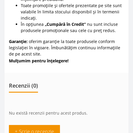
Toate promoțiile și ofertele prezentate pe site sunt
valabile în limita stocului disponibil și în termenii
indicați.
În opțiunea
„Cumpără în Credit”
nu sunt incluse
produsele promoționale sau cele cu preț redus.
Garanție:
oferim garanție la toate produsele conform
legislației în vigoare. Îmbunătățim continuu informațiile
de pe acest site.
Mulțumim pentru înțelegere!
Recenzii (0)
Nu există recenzii pentru acest produs.
+ Scrie o recenzie