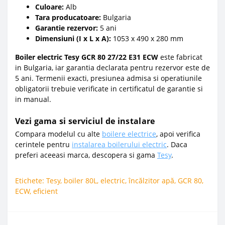
Culoare:
Alb
Tara producatoare:
Bulgaria
Garantie rezervor:
5 ani
Dimensiuni (I x L x A):
1053 x 490 x 280 mm
Boiler electric Tesy GCR 80 27/22 E31 ECW
este fabricat
in Bulgaria, iar garantia declarata pentru rezervor este de
5 ani. Termenii exacti, presiunea admisa si operatiunile
obligatorii trebuie verificate in certificatul de garantie si
in manual.
Vezi gama si serviciul de instalare
Compara modelul cu alte
boilere electrice
, apoi verifica
cerintele pentru
instalarea boilerului electric
. Daca
preferi aceeasi marca, descopera si gama
Tesy
.
Etichete:
Tesy
,
boiler 80L
,
electric
,
încălzitor apă
,
GCR 80
,
ECW
,
eficient