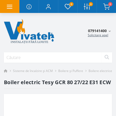
0
0
0
079141400
Solicitare apel
Sisteme de încalzire și ACM
Boilere și Puffere
Boilere electrice
Boiler electric Tesy GCR 80 27/22 E31 ECW