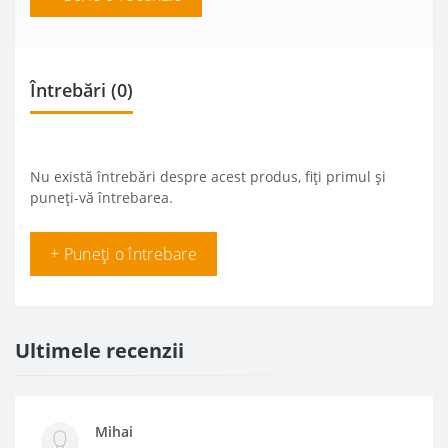
Întrebări
(0)
Nu există întrebări despre acest produs, fiți primul și
puneți-vă întrebarea.
+ Puneți o întrebare
Ultimele recenzii
Mihai