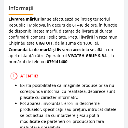
Informații
Livrarea mărfurilor
se efectuează pe întreg teritoriul
Republicii Moldova, în decurs de 01–48 de ore, în funcție
de disponibilitatea mărfii, distanța de livrare și durata
confirmării comenzii solicitate. Prețul livrării în raza mun.
Chișinău este
GRATUIT
, de la suma de 1000 lei.
Comanda ta de marfă și livrarea acesteia
se află la un
apel distanță către Operatorul
VIVATEH GRUP S.R.L.
, la
numărul de telefon
0
79141400
.
ATENȚIE!
Există posibilitatea ca imaginile produselor să nu
corespundă întocmai cu realitatea, deoarece sunt
plasate cu caracter informativ.
Pot apărea, involuntar, erori în descrierile
produselor, specificații sau prețuri, întrucât datele
se pot actualiza cu întârziere și/sau pot fi
modificate de parteneri ori producători fără
înștiințare prealabilă.