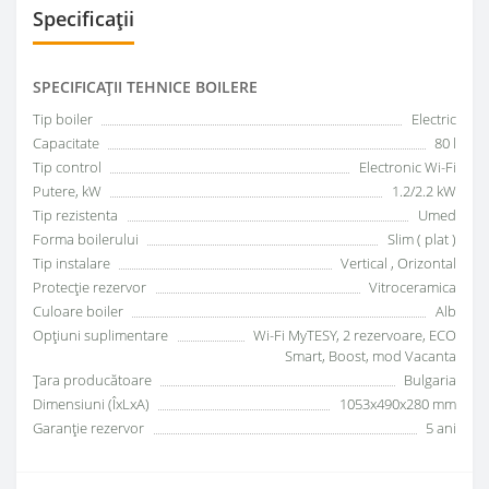
Specificații
SPECIFICAŢII TEHNICE BOILERE
Tip boiler
Electric
Capacitate
80 l
Tip control
Electronic Wi-Fi
Putere, kW
1.2/2.2 kW
Tip rezistenta
Umed
Forma boilerului
Slim ( plat )
Tip instalare
Vertical , Orizontal
Protecție rezervor
Vitroceramica
Culoare boiler
Alb
Opțiuni suplimentare
Wi-Fi MyTESY, 2 rezervoare, ECO
Smart, Boost, mod Vacanta
Țara producătoare
Bulgaria
Dimensiuni (ÎxLxA)
1053x490x280 mm
Garanţie rezervor
5 ani