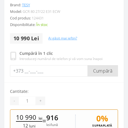
Brand:
TESY
Model:
GCR 80 27/22 E31 ECW
Cod produs:
124431
Disponibilitate:
În stoc
10 990 Lei
Ai găsit mai ieftin?
Cumpără în 1 clic
Introduceți numărul de telefon și vă vom suna înapoi
Cumpără
Cantitate:
-
+
10 990
0%
916
lei
=
lei/lună
12
SUPRAPLATĂ
luni