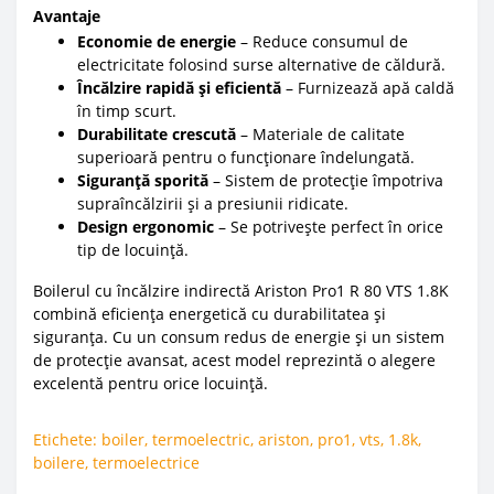
Avantaje
Economie de energie
– Reduce consumul de
electricitate folosind surse alternative de căldură.
Încălzire rapidă și eficientă
– Furnizează apă caldă
în timp scurt.
Durabilitate crescută
– Materiale de calitate
superioară pentru o funcționare îndelungată.
Siguranță sporită
– Sistem de protecție împotriva
supraîncălzirii și a presiunii ridicate.
Design ergonomic
– Se potrivește perfect în orice
tip de locuință.
Boilerul cu încălzire indirectă Ariston Pro1 R 80 VTS 1.8K
combină eficiența energetică cu durabilitatea și
siguranța. Cu un consum redus de energie și un sistem
de protecție avansat, acest model reprezintă o alegere
excelentă pentru orice locuință.
Etichete:
boiler
,
termoelectric
,
ariston
,
pro1
,
vts
,
1.8k
,
boilere
,
termoelectrice