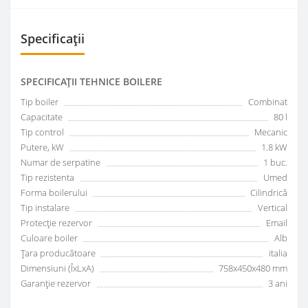
Specificații
SPECIFICAŢII TEHNICE BOILERE
Tip boiler
Combinat
Capacitate
80 l
Tip control
Mecanic
Putere, kW
1.8 kW
Numar de serpatine
1 buc.
Tip rezistenta
Umed
Forma boilerului
Сilindrică
Tip instalare
Vertical
Protecție rezervor
Email
Culoare boiler
Alb
Țara producătoare
italia
Dimensiuni (ÎxLxA)
758x450x480 mm
Garanţie rezervor
3 ani