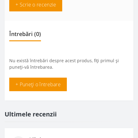
+ Scrie o recenzie
Întrebări
(0)
Nu există întrebări despre acest produs, fiți primul și
puneți-vă întrebarea.
+ Puneți o întrebare
Ultimele recenzii