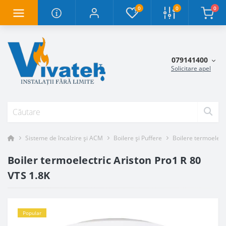
0
0
0
079141400
Solicitare apel
Sisteme de încalzire și ACM
Boilere și Puffere
Boilere termoelect
Boiler termoelectric Ariston Pro1 R 80
VTS 1.8K
Popular