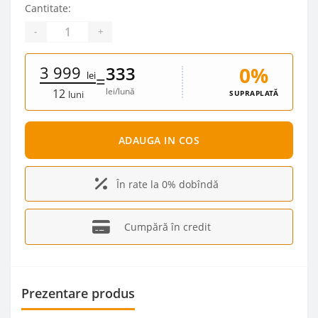
Cantitate:
-
+
3 999
0%
333
lei
=
lei/lună
12
SUPRAPLATĂ
luni
ADAUGA IN COS
În rate la 0% dobîndă
Cumpără în credit
Prezentare produs