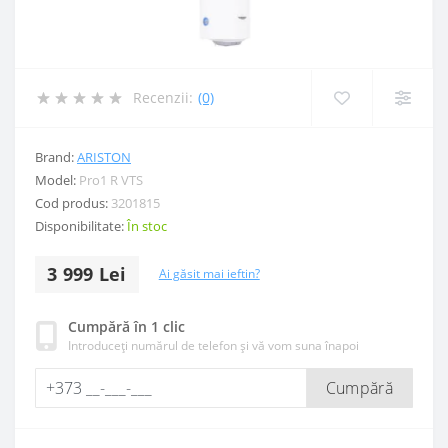
Recenzii:
(0)
Brand:
ARISTON
Model:
Pro1 R VTS
Cod produs:
3201815
Disponibilitate:
În stoc
3 999 Lei
Ai găsit mai ieftin?
Cumpără în 1 clic
Introduceți numărul de telefon și vă vom suna înapoi
Cumpără