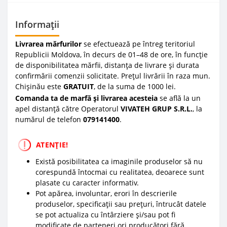
Informații
Livrarea mărfurilor
se efectuează pe întreg teritoriul
Republicii Moldova, în decurs de 01–48 de ore, în funcție
de disponibilitatea mărfii, distanța de livrare și durata
confirmării comenzii solicitate. Prețul livrării în raza mun.
Chișinău este
GRATUIT
, de la suma de 1000 lei.
Comanda ta de marfă și livrarea acesteia
se află la un
apel distanță către Operatorul
VIVATEH GRUP S.R.L.
, la
numărul de telefon
0
79141400
.
ATENȚIE!
Există posibilitatea ca imaginile produselor să nu
corespundă întocmai cu realitatea, deoarece sunt
plasate cu caracter informativ.
Pot apărea, involuntar, erori în descrierile
produselor, specificații sau prețuri, întrucât datele
se pot actualiza cu întârziere și/sau pot fi
modificate de parteneri ori producători fără