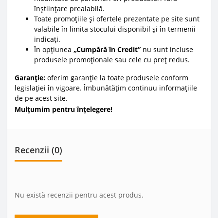
înștiințare prealabilă.
Toate promoțiile și ofertele prezentate pe site sunt
valabile în limita stocului disponibil și în termenii
indicați.
În opțiunea
„Cumpără în Credit”
nu sunt incluse
produsele promoționale sau cele cu preț redus.
Garanție:
oferim garanție la toate produsele conform
legislației în vigoare. Îmbunătățim continuu informațiile
de pe acest site.
Mulțumim pentru înțelegere!
Recenzii (0)
Nu există recenzii pentru acest produs.