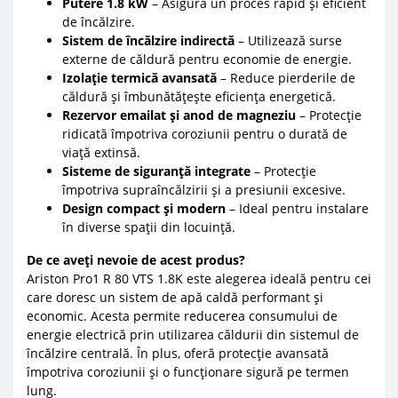
Putere 1.8 kW
– Asigură un proces rapid și eficient
de încălzire.
Sistem de încălzire indirectă
– Utilizează surse
externe de căldură pentru economie de energie.
Izolație termică avansată
– Reduce pierderile de
căldură și îmbunătățește eficiența energetică.
Rezervor emailat și anod de magneziu
– Protecție
ridicată împotriva coroziunii pentru o durată de
viață extinsă.
Sisteme de siguranță integrate
– Protecție
împotriva supraîncălzirii și a presiunii excesive.
Design compact și modern
– Ideal pentru instalare
în diverse spații din locuință.
De ce aveți nevoie de acest produs?
Ariston Pro1 R 80 VTS 1.8K este alegerea ideală pentru cei
care doresc un sistem de apă caldă performant și
economic. Acesta permite reducerea consumului de
energie electrică prin utilizarea căldurii din sistemul de
încălzire centrală. În plus, oferă protecție avansată
împotriva coroziunii și o funcționare sigură pe termen
lung.