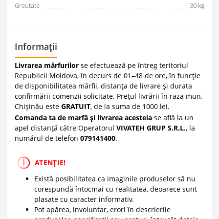
Greutate
30 kg
Informații
Livrarea mărfurilor
se efectuează pe întreg teritoriul
Republicii Moldova, în decurs de 01–48 de ore, în funcție
de disponibilitatea mărfii, distanța de livrare și durata
confirmării comenzii solicitate. Prețul livrării în raza mun.
Chișinău este
GRATUIT
, de la suma de 1000 lei.
Comanda ta de marfă și livrarea acesteia
se află la un
apel distanță către Operatorul
VIVATEH GRUP S.R.L.
, la
numărul de telefon
0
79141400
.
ATENȚIE!
Există posibilitatea ca imaginile produselor să nu
corespundă întocmai cu realitatea, deoarece sunt
plasate cu caracter informativ.
Pot apărea, involuntar, erori în descrierile