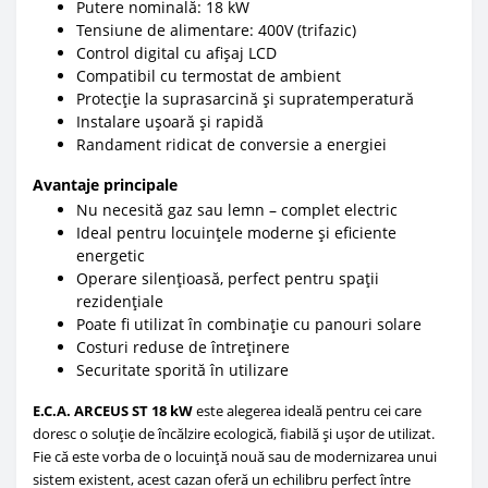
Putere nominală: 18 kW
Tensiune de alimentare: 400V (trifazic)
Control digital cu afișaj LCD
Compatibil cu termostat de ambient
Protecție la suprasarcină și supratemperatură
Instalare ușoară și rapidă
Randament ridicat de conversie a energiei
Avantaje principale
Nu necesită gaz sau lemn – complet electric
Ideal pentru locuințele moderne și eficiente
energetic
Operare silențioasă, perfect pentru spații
rezidențiale
Poate fi utilizat în combinație cu panouri solare
Costuri reduse de întreținere
Securitate sporită în utilizare
E.C.A. ARCEUS ST 18 kW
este alegerea ideală pentru cei care
doresc o soluție de încălzire ecologică, fiabilă și ușor de utilizat.
Fie că este vorba de o locuință nouă sau de modernizarea unui
sistem existent, acest cazan oferă un echilibru perfect între