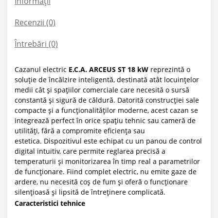
Informații
Recenzii (0)
Întrebări
(0)
Cazanul electric
E.C.A. ARCEUS ST 18 kW
reprezintă o
soluție de încălzire inteligentă, destinată atât locuințelor
medii cât și spațiilor comerciale care necesită o sursă
constantă și sigură de căldură. Datorită construcției sale
compacte și a funcționalităților moderne, acest cazan se
integrează perfect în orice spațiu tehnic sau cameră de
utilități, fără a compromite eficiența sau
estetica.
Dispozitivul este echipat cu un panou de control
digital intuitiv, care permite reglarea precisă a
temperaturii și monitorizarea în timp real a parametrilor
de funcționare. Fiind complet electric, nu emite gaze de
ardere, nu necesită coș de fum și oferă o funcționare
silențioasă și lipsită de întreținere complicată.
Caracteristici tehnice