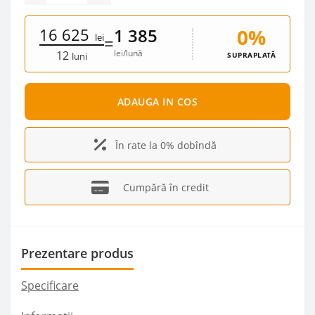
16 625
0%
1 385
lei
=
lei/lună
12
SUPRAPLATĂ
luni
ADAUGA IN COS
În rate la 0% dobîndă
Cumpără în credit
Prezentare produs
Specificare