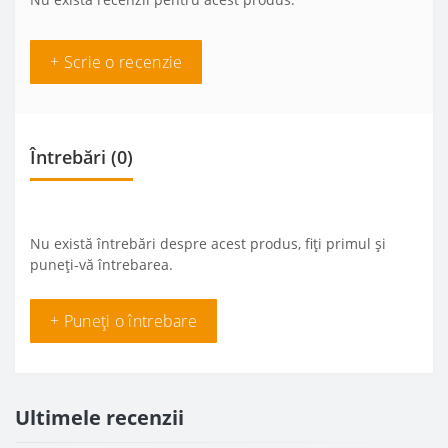
+ Scrie o recenzie
Întrebări
(0)
Nu există întrebări despre acest produs, fiți primul și
puneți-vă întrebarea.
+ Puneți o întrebare
Ultimele recenzii