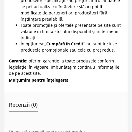
produselor, specificații sau prețuri, întrucât datele
se pot actualiza cu întârziere și/sau pot fi
modificate de parteneri ori producători fără
înștiințare prealabilă.
Toate promoțiile și ofertele prezentate pe site sunt
valabile în limita stocului disponibil și în termenii
indicați.
În opțiunea
„Cumpără în Credit”
nu sunt incluse
produsele promoționale sau cele cu preț redus.
Garanție:
oferim garanție la toate produsele conform
legislației în vigoare. Îmbunătățim continuu informațiile
de pe acest site.
Mulțumim pentru înțelegere!
Recenzii (0)
Nu există recenzii pentru acest produs.