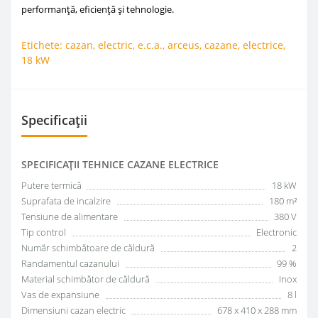
performanță, eficiență și tehnologie.
Etichete:
cazan
,
electric
,
e.c.a.
,
arceus
,
cazane
,
electrice
,
18 kW
Specificații
SPECIFICAŢII TEHNICE CAZANE ELECTRICE
Putere termică
18 kW
Suprafata de incalzire
180 m²
Tensiune de alimentare
380 V
Tip control
Electronic
Număr schimbătoare de căldură
2
Randamentul cazanului
99 %
Material schimbător de căldură
Inox
Vas de expansiune
8 l
Dimensiuni cazan electric
678 x 410 x 288 mm