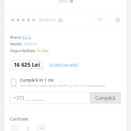
Recenzii:
(0)
Brand:
E.C.A.
Model:
ARCEUS
Disponibilitate:
În stoc
16 625 Lei
Ai găsit mai ieftin?
Cumpără în 1 clic
Introduceți numărul de telefon și vă vom suna înapoi
Cumpără
Cantitate:
-
+