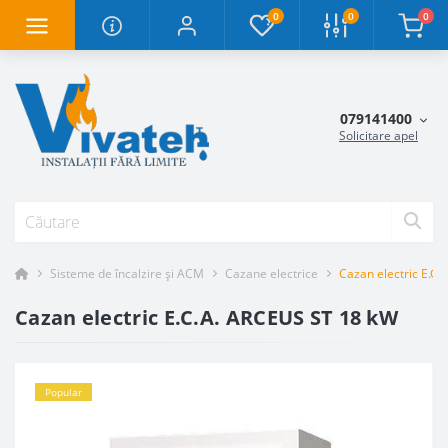
0
0
0
079141400
Solicitare apel
Sisteme de încalzire și ACM
Cazane electrice
Cazan electric E.C
Cazan electric E.C.A. ARCEUS ST 18 kW
Popular