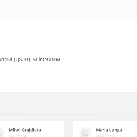
primul și puneți-vă întrebarea.
Mihai Grajdieru
Maria Lungu
06/11/2025
23/06/2025