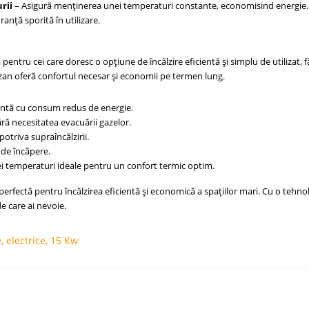
rii
– Asigură menținerea unei temperaturi constante, economisind energie.
ranță sporită în utilizare.
 pentru cei care doresc o opțiune de încălzire eficientă și simplu de utilizat, 
 cazan oferă confortul necesar și economii pe termen lung.
ntă cu consum redus de energie.
ără necesitatea evacuării gazelor.
triva supraîncălzirii.
 de încăpere.
 temperaturi ideale pentru un confort termic optim.
erfectă pentru încălzirea eficientă și economică a spațiilor mari. Cu o tehno
de care ai nevoie.
e
,
electrice
,
15 Kw