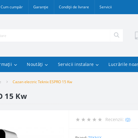
Cum cumpăr
Garanție
Condiții de livrare
Servicii
rmații
Noutăți
Servicii instalare
Lucrările noa
e
Cazan electric Teknix ESPRO 15 Kw
O 15 Kw
Recenzii:
(0)
Brand:
TEKNIX