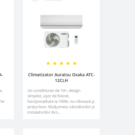
A-
Climatizator Auratsu Osaka ATC-
12CLH
e,
Un conditioner de 10+, design
simplist, ușor de folosit,
rte
funcționalitate la 100%, nu vibrează și
,
prețul bun. Mulțumesc vânzătorilor și
instalatorilor dvs...