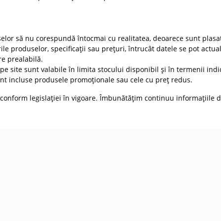
selor să nu corespundă întocmai cu realitatea, deoarece sunt plasat
ile produselor, specificații sau prețuri, întrucât datele se pot actua
re prealabilă.
e site sunt valabile în limita stocului disponibil și în termenii indic
t incluse produsele promoționale sau cele cu preț redus.
conform legislației în vigoare. Îmbunătățim continuu informațiile d