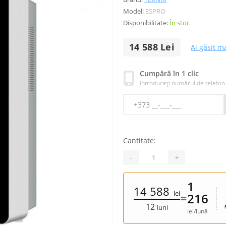
Model:
ESPRO
Disponibilitate:
În stoc
14 588 Lei
Ai găsit ma
Cumpără în 1 clic
Introduceți numărul de telefon
Cantitate:
-
+
1
14 588
lei
=
216
12
luni
lei/lună