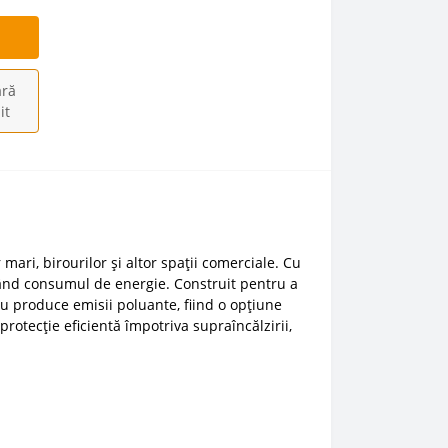
ră
it
mari, birourilor și altor spații comerciale. Cu
izând consumul de energie.
Construit pentru a
u produce emisii poluante, fiind o opțiune
rotecție eficientă împotriva supraîncălzirii,