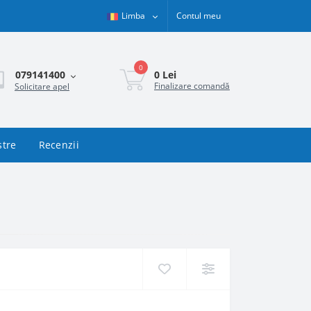
Limba
Contul meu
0
0 Lei
079141400
Finalizare comandă
Solicitare apel
stre
Recenzii