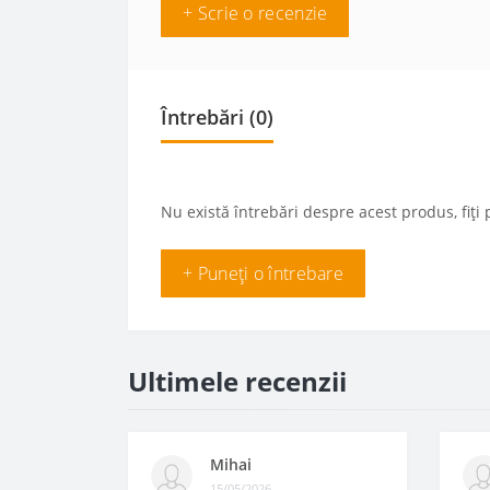
+ Scrie o recenzie
Întrebări
(0)
Nu există întrebări despre acest produs, fiți 
+ Puneți o întrebare
Ultimele recenzii
Mihai
15/05/2026