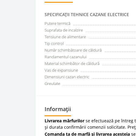
SPECIFICAŢII TEHNICE CAZANE ELECTRICE
Putere termică
Suprafata de incalzire
Tensiune de alimentare
Tip control
Număr schimbătoare de căldură
Randamentul cazanului
Material schimbător de căldură
Vas de expansiune
Dimensiuni cazan electric
Greutate
Informații
Livrarea mărfurilor
se efectuează pe întreg te
și durata confirmării comenzii solicitate. Pre
Comanda ta de marfă și livrarea acesteia
se