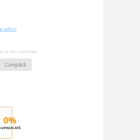
i ieftin?
 și vă vom suna înapoi
Cumpără
0%
SUPRAPLATĂ