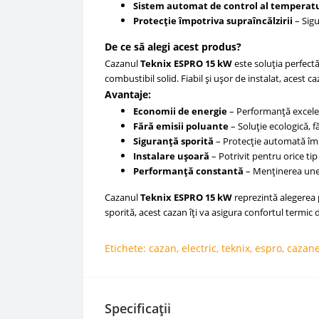
Sistem automat de control al temperatu
Protecție împotriva supraîncălzirii
– Sigu
De ce să alegi acest produs?
Cazanul
Teknix ESPRO 15 kW
este soluția perfectă
combustibil solid. Fiabil și ușor de instalat, acest
Avantaje:
Economii de energie
– Performanță excele
Fără emisii poluante
– Soluție ecologică, f
Siguranță sporită
– Protecție automată împo
Instalare ușoară
– Potrivit pentru orice tip
Performanță constantă
– Menținerea unei
Cazanul
Teknix ESPRO 15 kW
reprezintă alegerea p
sporită, acest cazan îți va asigura confortul termic 
Etichete:
cazan
,
electric
,
teknix
,
espro
,
cazan
Specificații