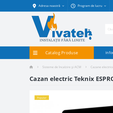
Adresa noastră
Program de lucru
Catalog Produse
Info
Sisteme de încalzire și ACM
Cazane electric
Cazan electric Teknix ESPR
Popular