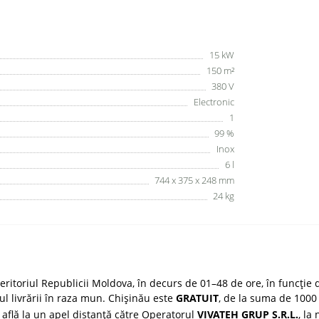
15 kW
150 m²
380 V
Electronic
1
99 %
Inox
6 l
744 x 375 x 248 mm
24 kg
ritoriul Republicii Moldova, în decurs de 01–48 de ore, în funcție d
țul livrării în raza mun. Chișinău este
GRATUIT
, de la suma de 1000 
 află la un apel distanță către Operatorul
VIVATEH GRUP S.R.L.
, la