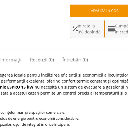
ADAUGA IN COS
În rate la
Cumpă
0% dobîndă
în cred
Informații
Recenzii (0)
Întrebări
(0)
egerea ideală pentru încălzirea eficientă și economică a locuințelor 
 performanță excelentă, oferind confort termic constant și optim
nix ESPRO 15 kW
nu necesită un sistem de evacuare a gazelor și n
sată a acestui cazan permite un control precis al temperaturii și o p
cuințelor mari și a spațiilor comerciale.
dus de energie pentru economii considerabile.
azelor, ușor de integrat în orice încăpere.