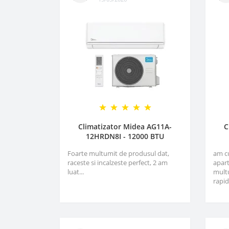
Climatizator Midea AG11A-
C
12HRDN8I - 12000 BTU
Foarte multumit de produsul dat,
am c
raceste si incalzeste perfect, 2 am
apart
luat...
multu
rapid