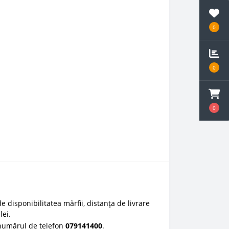
0
0
0
e disponibilitatea mărfii, distanța de livrare
lei.
 numărul de telefon
0
79141400
.