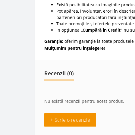
Există posibilitatea ca imaginile produ
Pot apărea, involuntar, erori în descrier
parteneri ori producători fără înștiința
Toate promoțiile și ofertele prezentate p
În opțiunea
„Cumpără în Credit”
nu sun
Garanție:
oferim garanție la toate produsele 
Mulțumim pentru înțelegere!
Recenzii (0)
Nu există recenzii pentru acest produs.
+ Scrie o recenzie