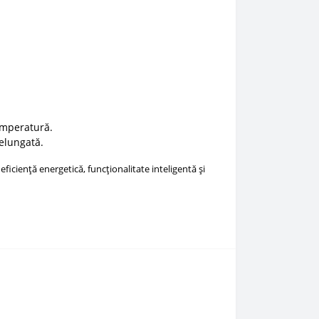
emperatură.
delungată.
ficiență energetică, funcționalitate inteligentă și