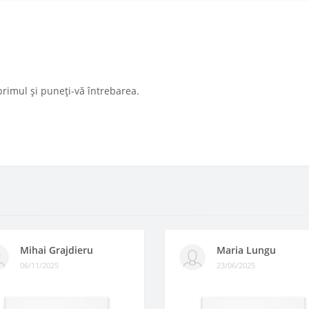
primul și puneți-vă întrebarea.
Mihai Grajdieru
Maria Lungu
06/11/2025
23/06/2025