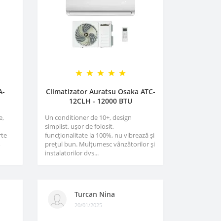
A-
Climatizator Auratsu Osaka ATC-
12CLH - 12000 BTU
e,
Un conditioner de 10+, design
simplist, ușor de folosit,
rte
funcționalitate la 100%, nu vibrează și
,
prețul bun. Mulțumesc vânzătorilor și
instalatorilor dvs...
Turcan Nina
20/01/2025