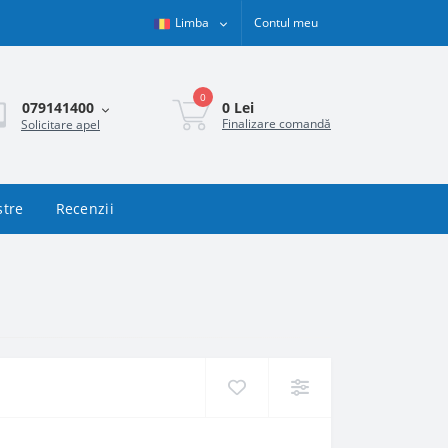
Limba
Contul meu
0
0 Lei
079141400
Finalizare comandă
Solicitare apel
stre
Recenzii