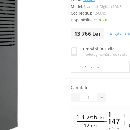
Model:
Standart Digital (SDKE)
Cod produs:
12-0015
Disponibilitate:
În stoc
13 766 Lei
Ai găsit ma
Cumpără în 1 clic
Introduceți numărul de telefon
Cantitate:
-
+
1
13 766
lei
=
147
12
luni
lei/lună