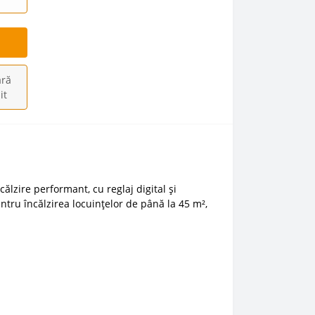
ră
it
ălzire performant, cu reglaj digital și
ntru încălzirea locuințelor de până la 45 m²,