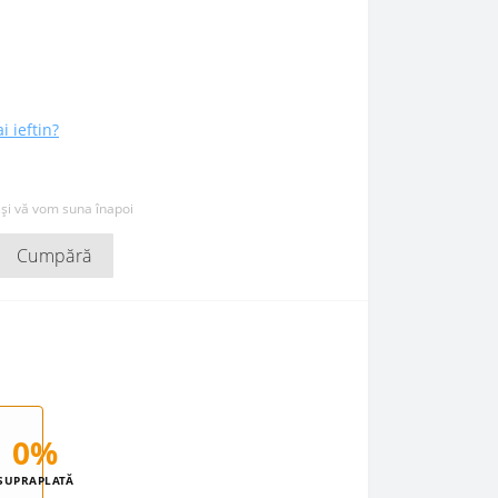
i ieftin?
 și vă vom suna înapoi
Cumpără
0%
SUPRAPLATĂ