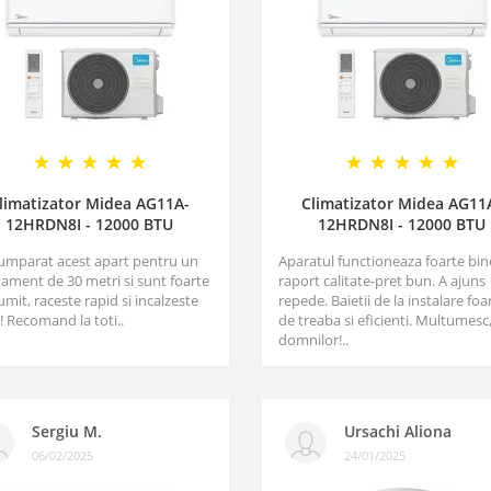
limatizator Midea AG11A-
Climatizator Midea AG11
12HRDN8I - 12000 BTU
12HRDN8I - 12000 BTU
umparat acest apart pentru un
Aparatul functioneaza foarte bin
ament de 30 metri si sunt foarte
raport calitate-pret bun. A ajuns
mit, raceste rapid si incalzeste
repede. Baietii de la instalare foa
! Recomand la toti..
de treaba si eficienti. Multumesc
domnilor!..
Sergiu M.
Ursachi Aliona
06/02/2025
24/01/2025