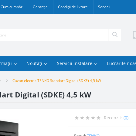
Cum cumpăr
Garanție
Condiții de livrare
Servicii
rmații
Noutăți
Servicii instalare
Lucrările noa
e
Cazan electric TENKO Standart Digital (SDKE) 4,5 kW
art Digital (SDKE) 4,5 kW
Recenzii:
(0)
Brand:
TENKO