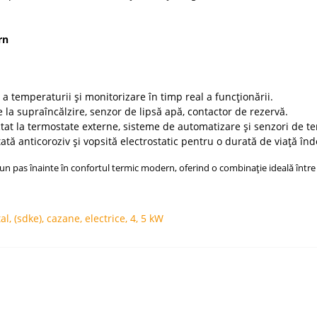
rn
a temperaturii și monitorizare în timp real a funcționării.
e la supraîncălzire, senzor de lipsă apă, contactor de rezervă.
tat la termostate externe, sisteme de automatizare și senzori de t
ată anticoroziv și vopsită electrostatic pentru o durată de viață în
un pas înainte în confortul termic modern, oferind o combinație ideală între e
tal
,
(sdke)
,
cazane
,
electrice
,
4
,
5 kW