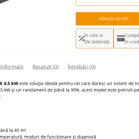
ADAUGA IN COS
În rate la
Cumpă
0% dobîndă
în cred
Informații
Recenzii (0)
Întrebări
(0)
KE 4,5 kW
este soluția ideală pentru cei care doresc un sistem de înc
4,5 kW și un randament de până la 99%, acest model este potrivit pe
.
ână la 45 m²
emperatură, moduri de funcționare și diagnoză