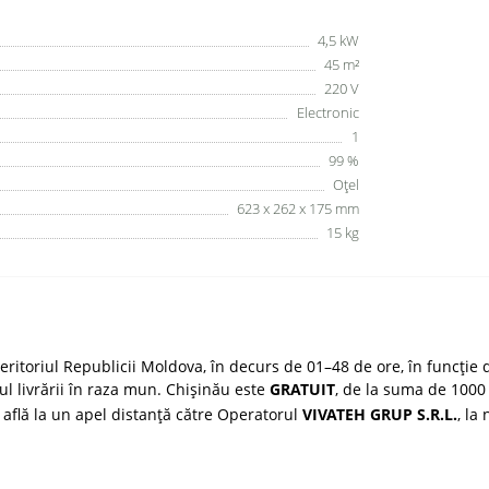
4,5 kW
45 m²
220 V
Electronic
1
99 %
Oțel
623 х 262 х 175 mm
15 kg
ritoriul Republicii Moldova, în decurs de 01–48 de ore, în funcție d
țul livrării în raza mun. Chișinău este
GRATUIT
, de la suma de 1000 
 află la un apel distanță către Operatorul
VIVATEH GRUP S.R.L.
, la