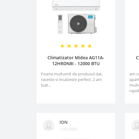
Climatizator Midea AG11A-
C
12HRDN8I - 12000 BTU
Foarte multumit de produsul dat,
am c
raceste si incalzeste perfect, 2 am
apart
luat...
multu
rapid
ION
11/02/2025