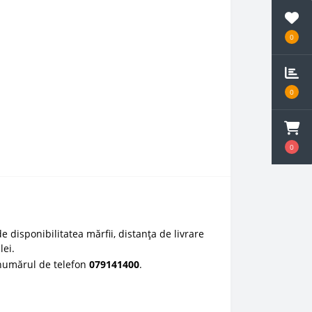
0
0
0
e disponibilitatea mărfii, distanța de livrare
lei.
 numărul de telefon
0
79141400
.