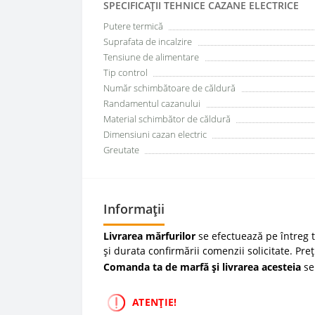
SPECIFICAŢII TEHNICE CAZANE ELECTRICE
Putere termică
Suprafata de incalzire
Tensiune de alimentare
Tip control
Număr schimbătoare de căldură
Randamentul cazanului
Material schimbător de căldură
Dimensiuni cazan electric
Greutate
Informații
Livrarea mărfurilor
se efectuează pe întreg te
și durata confirmării comenzii solicitate. Pre
Comanda ta de marfă și livrarea acesteia
se
ATENȚIE!