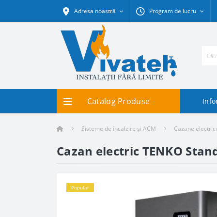
Adresa noastră
Program de lucru
Catalog Produse
Info
Sisteme de încalzire și ACM
Cazane electric
Cazan electric TENKO Stand
Popular