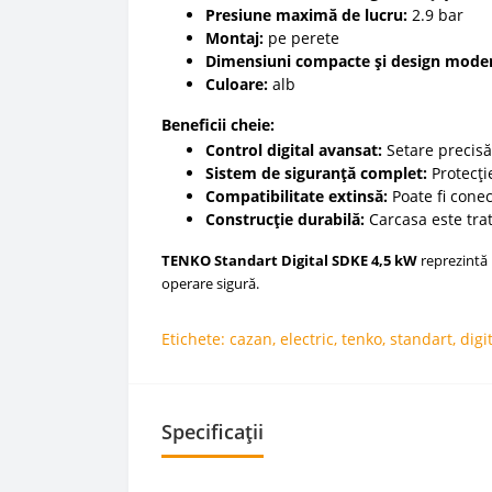
Presiune maximă de lucru:
2.9 bar
Montaj:
pe perete
Dimensiuni compacte și design mode
Culoare:
alb
Beneficii cheie:
Control digital avansat:
Setare precisă 
Sistem de siguranță complet:
Protecți
Compatibilitate extinsă:
Poate fi conec
Construcție durabilă:
Carcasa este trat
TENKO Standart Digital SDKE 4,5 kW
reprezintă 
operare sigură.
Etichete:
cazan
,
electric
,
tenko
,
standart
,
digi
Specificații