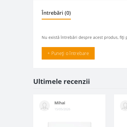
Întrebări
(0)
Nu există întrebări despre acest produs, fiți 
+ Puneți o întrebare
Ultimele recenzii
Mihai
15/05/2026