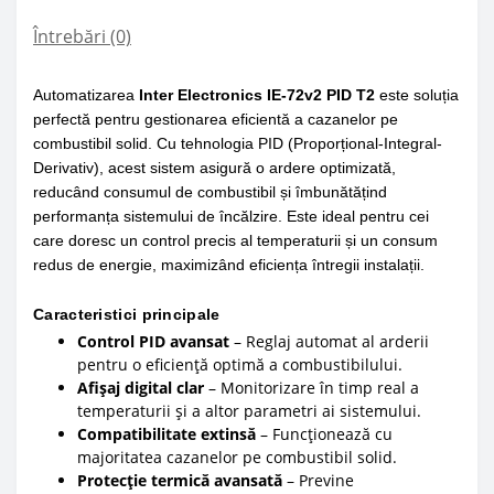
Întrebări
(0)
Automatizarea
Inter Electronics IE-72v2 PID T2
este soluția
perfectă pentru gestionarea eficientă a cazanelor pe
combustibil solid. Cu tehnologia PID (Proporțional-Integral-
Derivativ), acest sistem asigură o ardere optimizată,
reducând consumul de combustibil și îmbunătățind
performanța sistemului de încălzire. Este ideal pentru cei
care doresc un control precis al temperaturii și un consum
redus de energie, maximizând eficiența întregii instalații.
Caracteristici principale
Control PID avansat
– Reglaj automat al arderii
pentru o eficiență optimă a combustibilului.
Afișaj digital clar
– Monitorizare în timp real a
temperaturii și a altor parametri ai sistemului.
Compatibilitate extinsă
– Funcționează cu
majoritatea cazanelor pe combustibil solid.
Protecție termică avansată
– Previne