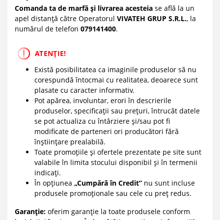
Comanda ta de marfă și livrarea acesteia
se află la un
apel distanță către Operatorul
VIVATEH GRUP S.R.L.
, la
numărul de telefon
0
79141400
.
ATENȚIE!
Există posibilitatea ca imaginile produselor să nu
corespundă întocmai cu realitatea, deoarece sunt
plasate cu caracter informativ.
Pot apărea, involuntar, erori în descrierile
produselor, specificații sau prețuri, întrucât datele
se pot actualiza cu întârziere și/sau pot fi
modificate de parteneri ori producători fără
înștiințare prealabilă.
Toate promoțiile și ofertele prezentate pe site sunt
valabile în limita stocului disponibil și în termenii
indicați.
În opțiunea
„Cumpără în Credit”
nu sunt incluse
produsele promoționale sau cele cu preț redus.
Garanție:
oferim garanție la toate produsele conform