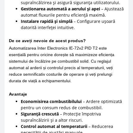
supraîncălzirea și asigură siguranța utilizatorului.
Gestionarea automată a aerului și apei
– Ajustează
automat fluxurile pentru eficiență maximă.
Instalare rapidă și simplă
– Configurare ușoară
datorită interfeței intuitive.
De ce aveți nevoie de acest produs?
Automatizarea Inter Electronics IE-72v2 PID T2 este
esențială pentru oricine dorește să maximizeze eficiența
sistemului de încălzire pe combustibil solid. Cu reglajul
automat al arderii și controlul precis al temperaturii, veți
reduce semnificativ costurile de operare și veți prelungi
durata de viață a echipamentului.
Avantaje
Economisirea combustibilului
– Ardere optimizată
pentru un consum redus de combustibil.
Siguranță crescută
– Protecție împotriva
supraîncălzirii și a altor riscuri.
Control automat al temperaturii
– Reducerea
necesității de ajustări manuale.