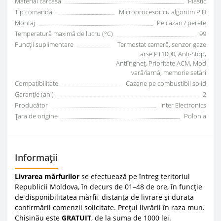
Material carcasă
Plastic
Tip comandă
Microprocesor cu algoritm PID
Montaj
Pe cazan / perete
Temperatură maximă de lucru (°C)
99
Funcții suplimentare
Termostat cameră, senzor gaze
arse PT1000, Anti-Stop,
Antiîngheț, Prioritate ACM, Mod
vară/iarnă, memorie setări
Compatibilitate
Cazane pe combustibil solid
Garanție (ani)
2
Producător
Inter Electronics
Țara de origine
Polonia
Informații
Livrarea mărfurilor
se efectuează pe întreg teritoriul
Republicii Moldova, în decurs de 01–48 de ore, în funcție
de disponibilitatea mărfii, distanța de livrare și durata
confirmării comenzii solicitate. Prețul livrării în raza mun.
Chișinău este
GRATUIT
, de la suma de 1000 lei.