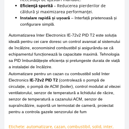
Eficiență sporită
– Reducerea pierderilor de
căldură și maximizarea performanței.
Instalare rapidă și ușoară
– Interfață prietenoasă și
configurare simplă.
Automatizarea Inter Electronics IE-72v2 PID T2 este soluția
ideală pentru cei care doresc un control avansat al sistemului
de încălzire, economisind combustibil și asigurându-se că
echipamentul funcționează la capacitate maximă. Tehnologia
sa PID îmbunătățește eficiența și prelungeste durata de viață
a instalației de încălzire.
Automatizare pentru un cazan cu combustibil solid Inter
Electronics
IE-72v2 PID T2
(controlează o pompă de
circulație, o pompă de ACM (boiler), control modulat al vitezei
ventilatorului, senzor de temperatură a lichidului de răcire,
senzor de temperatură a cazanului ACM, senzor de
supraîncălzire, suportă un termostat de cameră, proiectat
pentru a controla gazele senzorului de fum
Etichete:
automatizare
,
cazan
,
combustibil
,
solid
,
inter
,