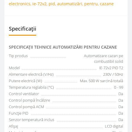
electronics
,
ie-72v2
,
pid
,
automatizări
,
pentru
,
cazane
Specificații
SPECIFICAŢII TEHNICE AUTOMATIZĂRI PENTRU CAZANE
Tip produs
Automatizare cazan pe
combustibil solid
Model
IE-72v2 PID T2
Alimentare electrică (V/Hz)
230V / 50Hz
Putere electrică (W)
Max. 500 W sarcină totală
Temperatura reglabila (°C)
0 - 99
Control ventilator
Da
Control pompă încălzire
Da
Control pompă ACM
Da
Funcție PID
Da
Senzor temperatură inclus
Da
Afișaj
LCD digital