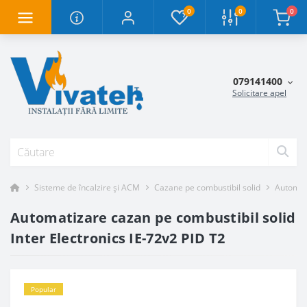
0
0
0
079141400
Solicitare apel
Sisteme de încalzire și ACM
Cazane pe combustibil solid
Automat
Automatizare cazan pe combustibil solid
Inter Electronics IE-72v2 PID T2
Popular