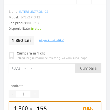
Brand:
INTERELECTRONICS
Model:
IE-72v2 PID T2
Cod produs:
80-85138
Disponibilitate:
În stoc
1 860 Lei
Ai găsit mai ieftin?
Cumpără în 1 clic
Introduceți numărul de telefon și vă vom suna înapoi
Cumpără
Cantitate:
-
+
1 860
0%
155
lei