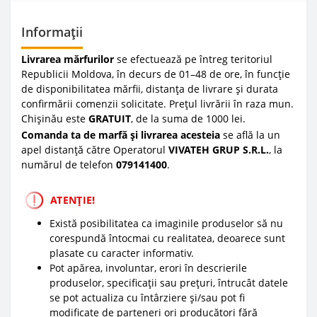
Informații
Livrarea mărfurilor
se efectuează pe întreg teritoriul
Republicii Moldova, în decurs de 01–48 de ore, în funcție
de disponibilitatea mărfii, distanța de livrare și durata
confirmării comenzii solicitate. Prețul livrării în raza mun.
Chișinău este
GRATUIT
, de la suma de 1000 lei.
Comanda ta de marfă și livrarea acesteia
se află la un
apel distanță către Operatorul
VIVATEH GRUP S.R.L.
, la
numărul de telefon
0
79141400
.
ATENȚIE!
Există posibilitatea ca imaginile produselor să nu
corespundă întocmai cu realitatea, deoarece sunt
plasate cu caracter informativ.
Pot apărea, involuntar, erori în descrierile
produselor, specificații sau prețuri, întrucât datele
se pot actualiza cu întârziere și/sau pot fi
modificate de parteneri ori producători fără