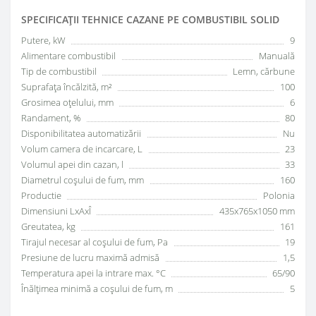
SPECIFICAŢII TEHNICE СAZANE PE COMBUSTIBIL SOLID
Putere, kW
9
Alimentare combustibil
Manuală
Tip de combustibil
Lemn, cărbune
Suprafața încălzită, m²
100
Grosimea oțelului, mm
6
Randament, %
80
Disponibilitatea automatizării
Nu
Volum camera de incarcare, L
23
Volumul apei din cazan, l
33
Diametrul coșului de fum, mm
160
Productie
Polonia
Dimensiuni LxAxÎ
435x765x1050 mm
Greutatea, kg
161
Tirajul necesar al coșului de fum, Pa
19
Presiune de lucru maximă admisă
1,5
Temperatura apei la intrare max. °C
65/90
Înălțimea minimă a coșului de fum, m
5