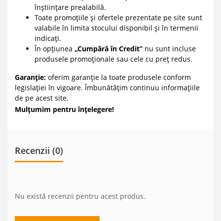
înștiințare prealabilă.
Toate promoțiile și ofertele prezentate pe site sunt
valabile în limita stocului disponibil și în termenii
indicați.
În opțiunea
„Cumpără în Credit”
nu sunt incluse
produsele promoționale sau cele cu preț redus.
Garanție:
oferim garanție la toate produsele conform
legislației în vigoare. Îmbunătățim continuu informațiile
de pe acest site.
Mulțumim pentru înțelegere!
Recenzii (0)
Nu există recenzii pentru acest produs.