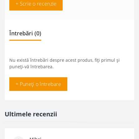
+ Scrie o recenzie
Întrebări
(0)
Nu există întrebări despre acest produs, fiți primul și
puneți-vă întrebarea.
+ Puneți o întrebare
Ultimele recenzii