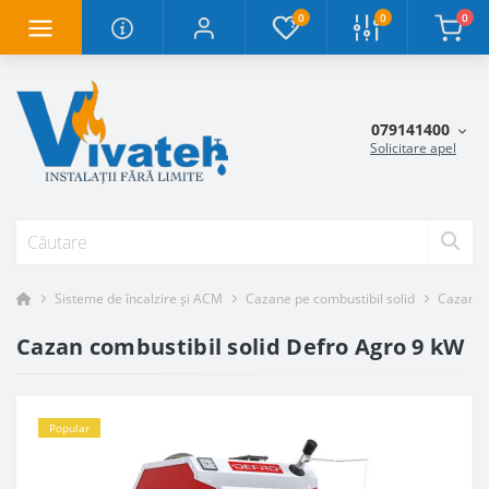
0
0
0
079141400
Solicitare apel
Sisteme de încalzire și ACM
Cazane pe combustibil solid
Cazane 
Cazan combustibil solid Defro Agro 9 kW
Popular