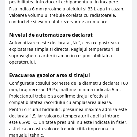
posibilitatea introducerii echipamentului in incapere.
Fisa indica 6 mm grosime a otelului si 33 L apa in cazan.
Valoarea volumului trebuie corelata cu radiatoarele,
conductele si eventualul rezervor de acumulare.
Nivelul de automatizare declarat
Automatizarea este declarata „Nu”, ceea ce pastreaza
exploatarea simpla si directa. Reglajul temperaturii si
supravegherea arderii raman in responsabilitatea
operatorului.
Evacuarea gazelor arse si tirajul
Configuratia cosului porneste de la diametru declarat 160
mm, tiraj necesar 19 Pa, inaltime minima indicata 5 m.
Proiectantul trebuie sa confirme tirajul efectiv si
compatibilitatea racordului cu amplasarea aleasa.
Pentru circuitul hidraulic, presiunea maxima admisa este
declarata 1,5, iar valoarea temperaturii apei la intrare
este 65/90 °C. Unitatea presiunii nu este indicata in fisier,
astfel ca aceasta valoare trebuie citita impreuna cu
manualul tehnic.