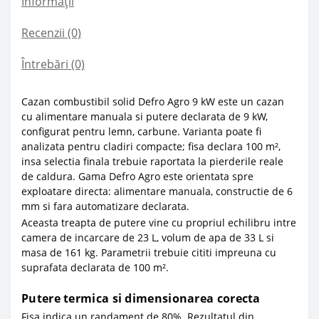
Informații
Recenzii (0)
Întrebări
(0)
Cazan combustibil solid Defro Agro 9 kW este un cazan
cu alimentare manuala si putere declarata de 9 kW,
configurat pentru lemn, carbune. Varianta poate fi
analizata pentru cladiri compacte; fisa declara 100 m²,
insa selectia finala trebuie raportata la pierderile reale
de caldura. Gama Defro Agro este orientata spre
exploatare directa: alimentare manuala, constructie de 6
mm si fara automatizare declarata.
Aceasta treapta de putere vine cu propriul echilibru intre
camera de incarcare de 23 L, volum de apa de 33 L si
masa de 161 kg. Parametrii trebuie cititi impreuna cu
suprafata declarata de 100 m².
Putere termica si dimensionarea corecta
Fisa indica un randament de 80%. Rezultatul din