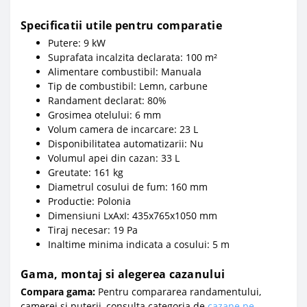
Specificatii utile pentru comparatie
Putere: 9 kW
Suprafata incalzita declarata: 100 m²
Alimentare combustibil: Manuala
Tip de combustibil: Lemn, carbune
Randament declarat: 80%
Grosimea otelului: 6 mm
Volum camera de incarcare: 23 L
Disponibilitatea automatizarii: Nu
Volumul apei din cazan: 33 L
Greutate: 161 kg
Diametrul cosului de fum: 160 mm
Productie: Polonia
Dimensiuni LxAxI: 435x765x1050 mm
Tiraj necesar: 19 Pa
Inaltime minima indicata a cosului: 5 m
Gama, montaj si alegerea cazanului
Compara gama:
Pentru compararea randamentului,
camerei si puterii, consulta categoria de
cazane pe