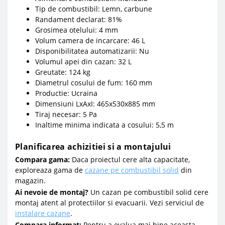
Tip de combustibil: Lemn, carbune
Randament declarat: 81%
Grosimea otelului: 4 mm
Volum camera de incarcare: 46 L
Disponibilitatea automatizarii: Nu
Volumul apei din cazan: 32 L
Greutate: 124 kg
Diametrul cosului de fum: 160 mm
Productie: Ucraina
Dimensiuni LxAxI: 465x530x885 mm
Tiraj necesar: 5 Pa
Inaltime minima indicata a cosului: 5,5 m
Planificarea achizitiei si a montajului
Compara gama:
Daca proiectul cere alta capacitate,
exploreaza gama de
cazane pe combustibil solid
din
magazin.
Ai nevoie de montaj?
Un cazan pe combustibil solid cere
montaj atent al protectiilor si evacuarii. Vezi serviciul de
instalare cazane
.
Compara informat:
Pentru a evalua mai bine aceasta