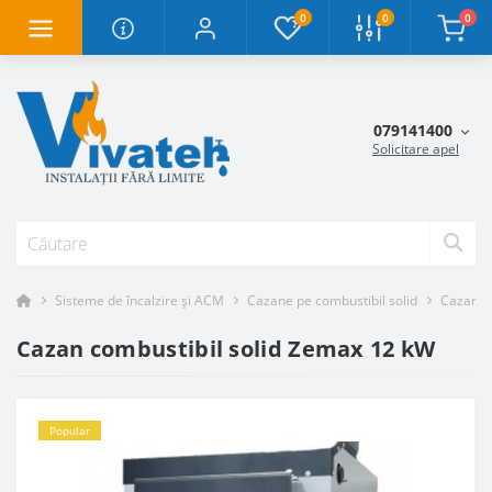
0
0
0
079141400
Solicitare apel
Sisteme de încalzire și ACM
Cazane pe combustibil solid
Cazane 
Cazan combustibil solid Zemax 12 kW
Popular