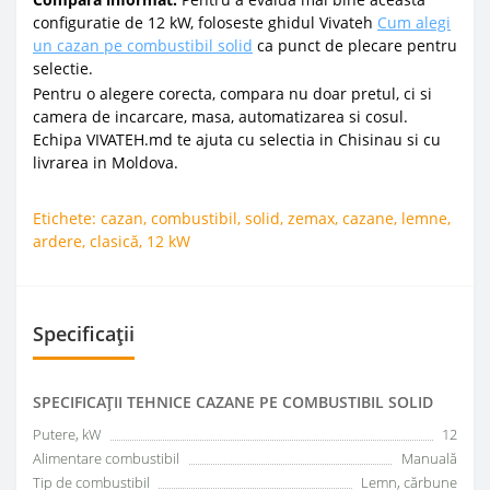
configuratie de 12 kW, foloseste ghidul Vivateh
Cum alegi
un cazan pe combustibil solid
ca punct de plecare pentru
selectie.
Pentru o alegere corecta, compara nu doar pretul, ci si
camera de incarcare, masa, automatizarea si cosul.
Echipa VIVATEH.md te ajuta cu selectia in Chisinau si cu
livrarea in Moldova.
Etichete:
cazan
,
combustibil
,
solid
,
zemax
,
cazane
,
lemne
,
ardere
,
clasică
,
12 kW
Specificații
SPECIFICAŢII TEHNICE СAZANE PE COMBUSTIBIL SOLID
Putere, kW
12
Alimentare combustibil
Manuală
Tip de combustibil
Lemn, cărbune