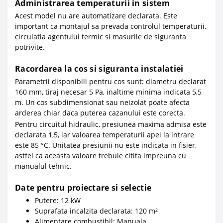
Administrarea temperaturii in sistem
Acest model nu are automatizare declarata. Este
important ca montajul sa prevada controlul temperaturii,
circulatia agentului termic si masurile de siguranta
potrivite.
Racordarea la cos si siguranta instalatiei
Parametrii disponibili pentru cos sunt: diametru declarat
160 mm, tiraj necesar 5 Pa, inaltime minima indicata 5,5
m. Un cos subdimensionat sau neizolat poate afecta
arderea chiar daca puterea cazanului este corecta.
Pentru circuitul hidraulic, presiunea maxima admisa este
declarata 1,5, iar valoarea temperaturii apei la intrare
este 85 °C. Unitatea presiunii nu este indicata in fisier,
astfel ca aceasta valoare trebuie citita impreuna cu
manualul tehnic.
Date pentru proiectare si selectie
Putere: 12 kW
Suprafata incalzita declarata: 120 m²
Alimentare combustibil: Manuala