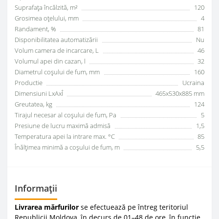
Suprafața încălzită, m²
120
Grosimea oțelului, mm
4
Randament, %
81
Disponibilitatea automatizării
Nu
Volum camera de incarcare, L
46
Volumul apei din cazan, l
32
Diametrul coșului de fum, mm
160
Productie
Ucraina
Dimensiuni LxAxÎ
465x530x885 mm
Greutatea, kg
124
Tirajul necesar al coșului de fum, Pa
5
Presiune de lucru maximă admisă
1,5
Temperatura apei la intrare max. °C
85
Înălțimea minimă a coșului de fum, m
5,5
Informații
Livrarea mărfurilor
se efectuează pe întreg teritoriul
Republicii Moldova, în decurs de 01–48 de ore, în funcție