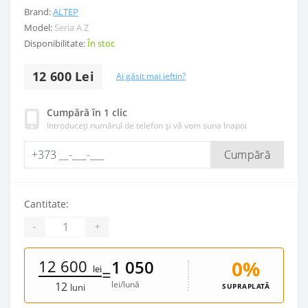
Brand:
ALTEP
Model:
Seria A Z
Disponibilitate:
În stoc
12 600 Lei
Ai găsit mai ieftin?
Cumpără în 1 clic
Introduceți numărul de telefon și vă vom suna înapoi
Cumpără
Cantitate:
-
+
12 600
0%
1 050
lei
=
lei/lună
12
SUPRAPLATĂ
luni