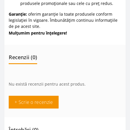
produsele promoționale sau cele cu preț redus.
Garanție:
oferim garanție la toate produsele conform
legislației în vigoare. Îmbunătățim continuu informațiile
de pe acest site.
Mulțumim pentru înțelegere!
Recenzii (0)
Nu există recenzii pentru acest produs.
+ Scrie o recenzie
Întrebări
(0)