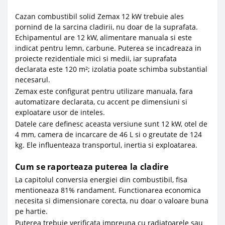
Cazan combustibil solid Zemax 12 kW trebuie ales
pornind de la sarcina cladirii, nu doar de la suprafata.
Echipamentul are 12 kW, alimentare manuala si este
indicat pentru lemn, carbune. Puterea se incadreaza in
proiecte rezidentiale mici si medii, iar suprafata
declarata este 120 m²; izolatia poate schimba substantial
necesarul.
Zemax este configurat pentru utilizare manuala, fara
automatizare declarata, cu accent pe dimensiuni si
exploatare usor de inteles.
Datele care definesc aceasta versiune sunt 12 kW, otel de
4 mm, camera de incarcare de 46 L si o greutate de 124
kg. Ele influenteaza transportul, inertia si exploatarea.
Cum se raporteaza puterea la cladire
La capitolul conversia energiei din combustibil, fisa
mentioneaza 81% randament. Functionarea economica
necesita si dimensionare corecta, nu doar o valoare buna
pe hartie.
Puterea trebuie verificata impreuna cu radiatoarele sau