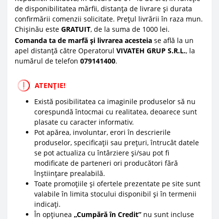
de disponibilitatea mărfii, distanța de livrare și durata
confirmării comenzii solicitate. Prețul livrării în raza mun.
Chișinău este
GRATUIT
, de la suma de 1000 lei.
Comanda ta de marfă și livrarea acesteia
se află la un
apel distanță către Operatorul
VIVATEH GRUP S.R.L.
, la
numărul de telefon
0
79141400
.
ATENȚIE!
Există posibilitatea ca imaginile produselor să nu
corespundă întocmai cu realitatea, deoarece sunt
plasate cu caracter informativ.
Pot apărea, involuntar, erori în descrierile
produselor, specificații sau prețuri, întrucât datele
se pot actualiza cu întârziere și/sau pot fi
modificate de parteneri ori producători fără
înștiințare prealabilă.
Toate promoțiile și ofertele prezentate pe site sunt
valabile în limita stocului disponibil și în termenii
indicați.
În opțiunea
„Cumpără în Credit”
nu sunt incluse