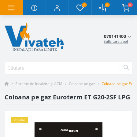
0
0
0
079141400
Solicitare apel
Sisteme de încalzire și ACM
Coloane pe gaz
Coloana pe gaz Eur
Coloana pe gaz Euroterm ET G20-2SF LPG
Popular