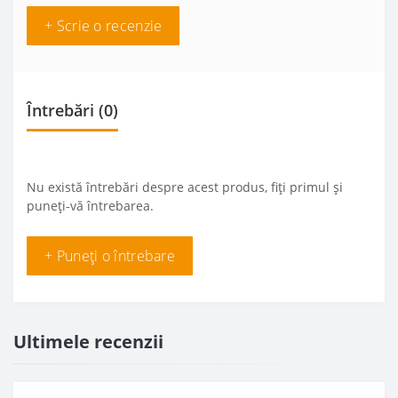
+ Scrie o recenzie
Întrebări
(0)
Nu există întrebări despre acest produs, fiți primul și
puneți-vă întrebarea.
+ Puneți o întrebare
Ultimele recenzii