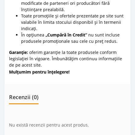
modificate de parteneri ori producători fără
înștiințare prealabilă.
Toate promoțiile și ofertele prezentate pe site sunt
valabile în limita stocului disponibil și în termenii
indicați.
În opțiunea
„Cumpără în Credit”
nu sunt incluse
produsele promoționale sau cele cu preț redus.
Garanție:
oferim garanție la toate produsele conform
legislației în vigoare. Îmbunătățim continuu informațiile
de pe acest site.
Mulțumim pentru înțelegere!
Recenzii (0)
Nu există recenzii pentru acest produs.