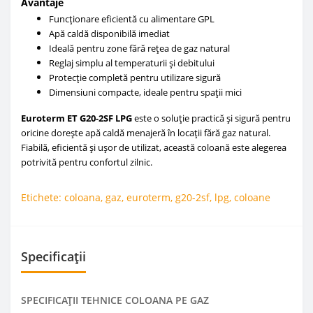
Avantaje
Funcționare eficientă cu alimentare GPL
Apă caldă disponibilă imediat
Ideală pentru zone fără rețea de gaz natural
Reglaj simplu al temperaturii și debitului
Protecție completă pentru utilizare sigură
Dimensiuni compacte, ideale pentru spații mici
Euroterm ET G20-2SF LPG
este o soluție practică și sigură pentru
oricine dorește apă caldă menajeră în locații fără gaz natural.
Fiabilă, eficientă și ușor de utilizat, această coloană este alegerea
potrivită pentru confortul zilnic.
Etichete:
coloana
,
gaz
,
euroterm
,
g20-2sf
,
lpg
,
coloane
Specificații
SPECIFICAŢII TEHNICE COLOANA PE GAZ