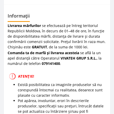
Informații
Livrarea mărfurilor
se efectuează pe întreg teritoriul
Republicii Moldova, în decurs de 01–48 de ore, în funcție
de disponibilitatea mărfii, distanța de livrare și durata
confirmării comenzii solicitate. Prețul livrării în raza mun.
Chișinău este
GRATUIT
, de la suma de 1000 lei.
Comanda ta de marfă și livrarea acesteia
se află la un
apel distanță către Operatorul
VIVATEH GRUP S.R.L.
, la
numărul de telefon
0
79141400
.
ATENȚIE!
Există posibilitatea ca imaginile produselor să nu
corespundă întocmai cu realitatea, deoarece sunt
plasate cu caracter informativ.
Pot apărea, involuntar, erori în descrierile
produselor, specificații sau prețuri, întrucât datele
se pot actualiza cu întârziere și/sau pot fi