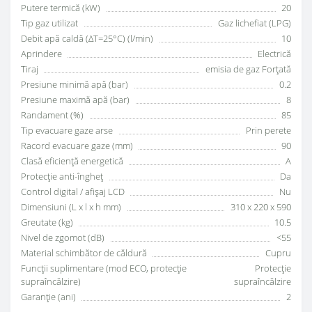
Putere termică (kW)
20
Tip gaz utilizat
Gaz lichefiat (LPG)
Debit apă caldă (ΔT=25°C) (l/min)
10
Aprindere
Electrică
Tiraj
emisia de gaz Forțată
Presiune minimă apă (bar)
0.2
Presiune maximă apă (bar)
8
Randament (%)
85
Tip evacuare gaze arse
Prin perete
Racord evacuare gaze (mm)
90
Clasă eficiență energetică
A
Protecție anti-îngheț
Da
Control digital / afișaj LCD
Nu
Dimensiuni (L x l x h mm)
310 x 220 x 590
Greutate (kg)
10.5
Nivel de zgomot (dB)
<55
Material schimbător de căldură
Cupru
Funcții suplimentare (mod ECO, protecție
Protecție
supraîncălzire)
supraîncălzire
Garanție (ani)
2