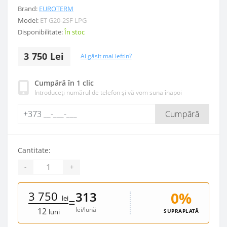
Brand:
EUROTERM
Model:
ET G20-2SF LPG
Disponibilitate:
În stoc
3 750 Lei
Ai găsit mai ieftin?
Cumpără în 1 clic
Introduceți numărul de telefon și vă vom suna înapoi
Cumpără
Cantitate:
-
+
3 750
0%
313
lei
=
lei/lună
12
SUPRAPLATĂ
luni