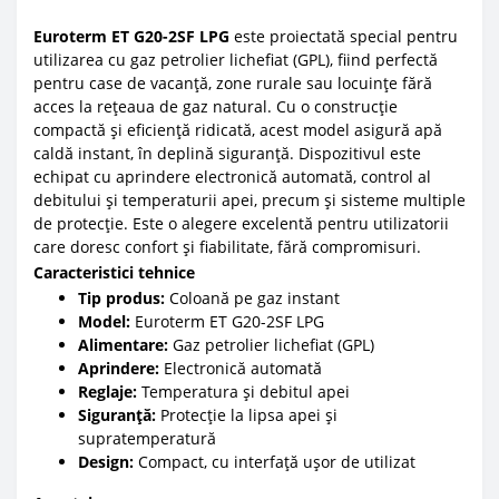
Euroterm ET G20-2SF LPG
este proiectată special pentru
utilizarea cu gaz petrolier lichefiat (GPL), fiind perfectă
pentru case de vacanță, zone rurale sau locuințe fără
acces la rețeaua de gaz natural. Cu o construcție
compactă și eficiență ridicată, acest model asigură apă
caldă instant, în deplină siguranță.
Dispozitivul este
echipat cu aprindere electronică automată, control al
debitului și temperaturii apei, precum și sisteme multiple
de protecție. Este o alegere excelentă pentru utilizatorii
care doresc confort și fiabilitate, fără compromisuri.
Caracteristici tehnice
Tip produs:
Coloană pe gaz instant
Model:
Euroterm ET G20-2SF LPG
Alimentare:
Gaz petrolier lichefiat (GPL)
Aprindere:
Electronică automată
Reglaje:
Temperatura și debitul apei
Siguranță:
Protecție la lipsa apei și
supratemperatură
Design:
Compact, cu interfață ușor de utilizat