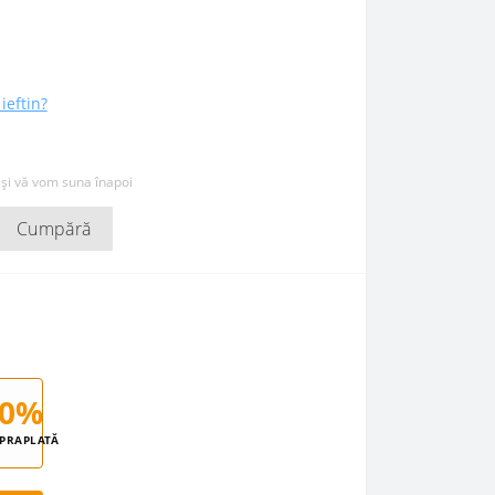
ieftin?
 și vă vom suna înapoi
Cumpără
0%
PRAPLATĂ