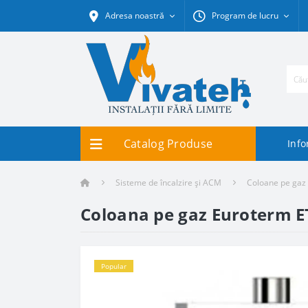
Adresa noastră
Program de lucru
Catalog Produse
Info
Sisteme de încalzire și ACM
Coloane pe gaz
Coloana pe gaz Euroterm E
Popular