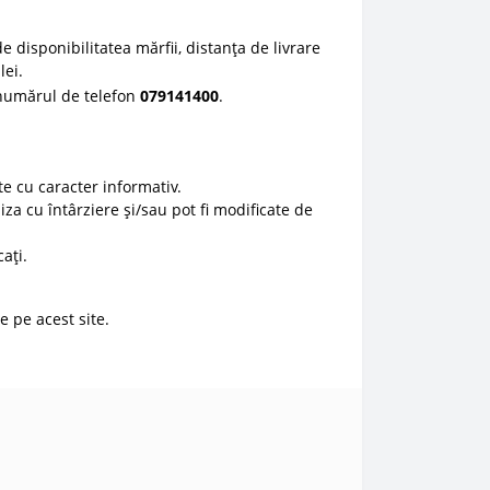
e disponibilitatea mărfii, distanța de livrare
lei.
 numărul de telefon
0
79141400
.
e cu caracter informativ.
liza cu întârziere și/sau pot fi modificate de
ați.
e pe acest site.