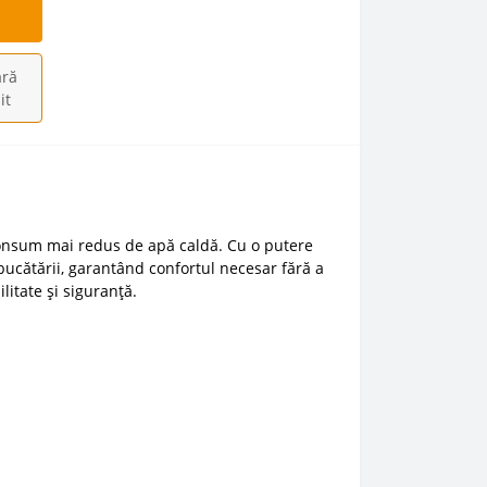
ră
it
 consum mai redus de apă caldă. Cu o putere
bucătării, garantând confortul necesar fără a
litate și siguranță.