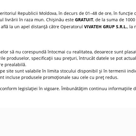
ritoriul Republicii Moldova, în decurs de 01–48 de ore, în funcție d
țul livrării în raza mun. Chișinău este
GRATUIT
, de la suma de 1000 
 află la un apel distanță către Operatorul
VIVATEH GRUP S.R.L.
, la
selor să nu corespundă întocmai cu realitatea, deoarece sunt plasat
ile produselor, specificații sau prețuri, întrucât datele se pot actua
re prealabilă.
e site sunt valabile în limita stocului disponibil și în termenii indic
t incluse produsele promoționale sau cele cu preț redus.
conform legislației în vigoare. Îmbunătățim continuu informațiile d