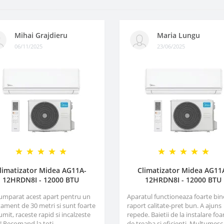
Mihai Grajdieru
Maria Lungu
06/11/2025
23/06/2025
limatizator Midea AG11A-
Climatizator Midea AG11
12HRDN8I - 12000 BTU
12HRDN8I - 12000 BTU
umparat acest apart pentru un
Aparatul functioneaza foarte bin
ament de 30 metri si sunt foarte
raport calitate-pret bun. A ajuns
mit, raceste rapid si incalzeste
repede. Baietii de la instalare foa
! Recomand la toti..
de treaba si eficienti. Multumesc