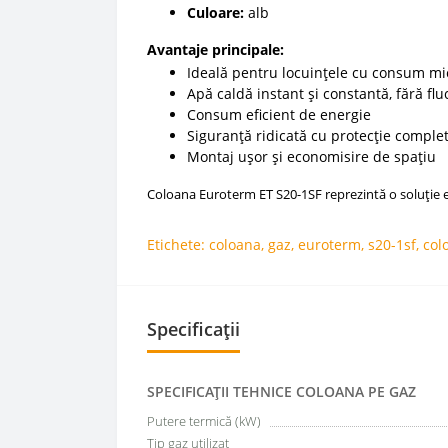
Culoare:
alb
Avantaje principale:
Ideală pentru locuințele cu consum m
Apă caldă instant și constantă, fără fl
Consum eficient de energie
Siguranță ridicată cu protecție comple
Montaj ușor și economisire de spațiu
Coloana Euroterm ET S20-1SF reprezintă o soluție e
Etichete:
coloana
,
gaz
,
euroterm
,
s20-1sf
,
col
Specificații
SPECIFICAŢII TEHNICE COLOANA PE GAZ
Putere termică (kW)
Tip gaz utilizat