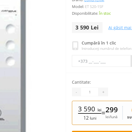
Model:
ET S20-1SF
Disponibilitate:
În stoc
3 590 Lei
Ai găsit mai 
Cumpără în 1 clic
Introduceți numărul de telefon
Cantitate:
-
+
3 590
299
lei
=
lei/lună
12
SU
luni