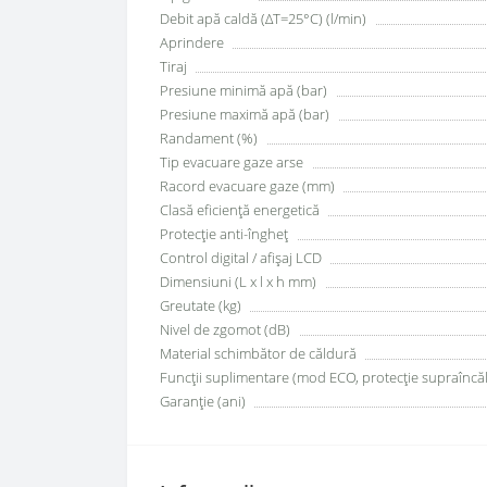
Debit apă caldă (ΔT=25°C) (l/min)
Aprindere
Tiraj
Presiune minimă apă (bar)
Presiune maximă apă (bar)
Randament (%)
Tip evacuare gaze arse
Racord evacuare gaze (mm)
Clasă eficiență energetică
Protecție anti-îngheț
Control digital / afișaj LCD
Dimensiuni (L x l x h mm)
Greutate (kg)
Nivel de zgomot (dB)
Material schimbător de căldură
Funcții suplimentare (mod ECO, protecție supraîncăl
Garanție (ani)