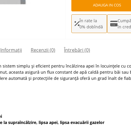
ADAUGA IN COS
În rate la
Cumpă
0% dobîndă
în cred
Informații
Recenzii (0)
Întrebări
(0)
sistem simplu și eficient pentru încălzirea apei în locuințele cu
inut, aceasta asigură un flux constant de apă caldă pentru băi sau 
e automată și protecțiile de siguranță oferă un grad înalt de fiabi
i
la supraîncălzire, lipsa apei, lipsa evacuării gazelor