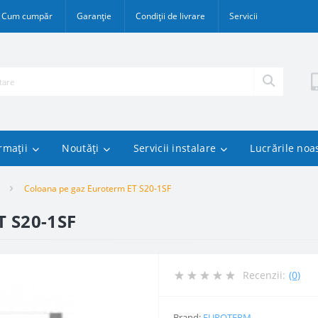
Cum cumpăr
Garanție
Condiții de livrare
Servicii
rmații
Noutăți
Servicii instalare
Lucrările noa
Coloana pe gaz Euroterm ET S20-1SF
T S20-1SF
Recenzii:
(0)
Brand:
EUROTERM