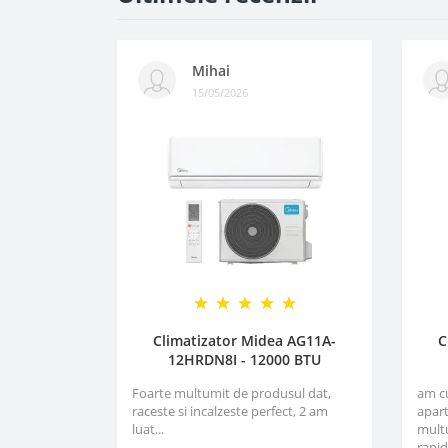
Mihai
15/05/2026
Climatizator Midea AG11A-
C
12HRDN8I - 12000 BTU
Foarte multumit de produsul dat,
am c
raceste si incalzeste perfect, 2 am
apart
luat...
multu
rapid