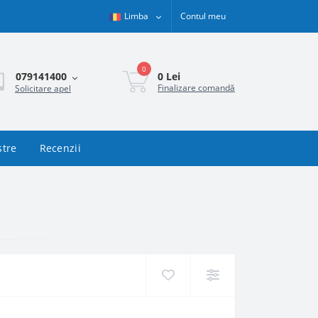
Limba
Contul meu
0
0 Lei
079141400
Finalizare comandă
Solicitare apel
stre
Recenzii