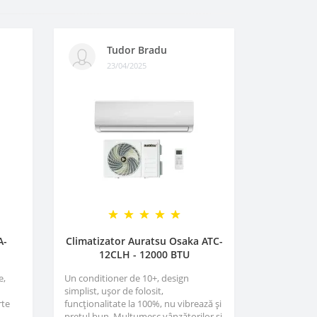
Tudor Bradu
23/04/2025
A-
Climatizator Auratsu Osaka ATC-
12CLH - 12000 BTU
e,
Un conditioner de 10+, design
simplist, ușor de folosit,
rte
funcționalitate la 100%, nu vibrează și
,
prețul bun. Mulțumesc vânzătorilor și