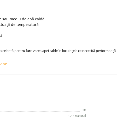
ic sau mediu de apă caldă
uctuații de temperatură
tă
xcelentă pentru furnizarea apei calde în locuințele ce necesită performanță 
oane
20
Gaz natural