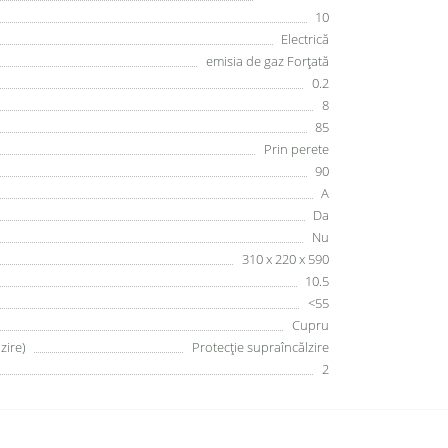
10
Electrică
emisia de gaz Forțată
0.2
8
85
Prin perete
90
A
Da
Nu
310 x 220 x 590
10.5
<55
Cupru
zire)
Protecție supraîncălzire
2