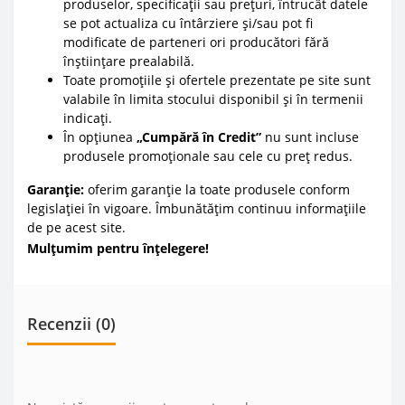
produselor, specificații sau prețuri, întrucât datele
se pot actualiza cu întârziere și/sau pot fi
modificate de parteneri ori producători fără
înștiințare prealabilă.
Toate promoțiile și ofertele prezentate pe site sunt
valabile în limita stocului disponibil și în termenii
indicați.
În opțiunea
„Cumpără în Credit”
nu sunt incluse
produsele promoționale sau cele cu preț redus.
Garanție:
oferim garanție la toate produsele conform
legislației în vigoare. Îmbunătățim continuu informațiile
de pe acest site.
Mulțumim pentru înțelegere!
Recenzii (0)