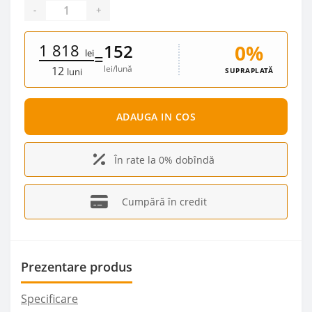
-
+
1 818
0%
152
lei
=
lei/lună
12
SUPRAPLATĂ
luni
ADAUGA IN COS
În rate la 0% dobîndă
Cumpără în credit
Prezentare produs
Specificare