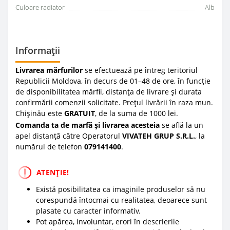
Culoare radiator
Alb
Informații
Livrarea mărfurilor
se efectuează pe întreg teritoriul
Republicii Moldova, în decurs de 01–48 de ore, în funcție
de disponibilitatea mărfii, distanța de livrare și durata
confirmării comenzii solicitate. Prețul livrării în raza mun.
Chișinău este
GRATUIT
, de la suma de 1000 lei.
Comanda ta de marfă și livrarea acesteia
se află la un
apel distanță către Operatorul
VIVATEH GRUP S.R.L.
, la
numărul de telefon
0
79141400
.
ATENȚIE!
Există posibilitatea ca imaginile produselor să nu
corespundă întocmai cu realitatea, deoarece sunt
plasate cu caracter informativ.
Pot apărea, involuntar, erori în descrierile