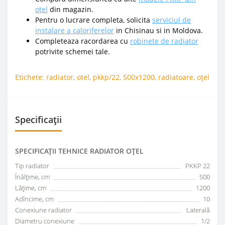
otel
din magazin.
Pentru o lucrare completa, solicita
serviciul de
instalare a caloriferelor
in Chisinau si in Moldova.
Completeaza racordarea cu
robinete de radiator
potrivite schemei tale.
Etichete:
radiator
,
otel
,
pkkp/22
,
500x1200
,
radiatoare
,
oțel
Specificații
SPECIFICAŢII TEHNICE RADIATOR OȚEL
Tip radiator
PKKP 22
Înălțime, cm
500
Lățime, cm
1200
Adîncime, cm
10
Conexiune radiator
Laterală
Diametru conexiune
1/2