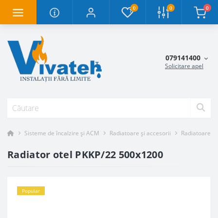
0
0
0
079141400
Solicitare apel
Sisteme de încalzire și ACM
Radiatoare și accesorii
Radiatoare oț
Radiator otel PKKP/22 500x1200
Popular