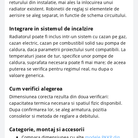
returului din instalatie, mai ales la inlocuirea unui
radiator existent. Robinetii de reglaj si elementele de
aerisire se aleg separat, in functie de schema circuitului.
Integrare in sistemul de incalzire
Radiatorul poate fi inclus intr-un sistem cu cazan pe gaz,
cazan electric, cazan pe combustibil solid sau pompa de
caldura, daca parametrii proiectului sunt compatibili. La
temperaturi joase de tur, specifice unor pompe de
caldura, suprafata necesara poate fi mai mare; de aceea
puterea se verifica pentru regimul real, nu dupa o
valoare generica.
Cum verifici alegerea
Dimensiunea corecta rezulta din doua verificari:
capacitatea termica necesara si spatiul fizic disponibil.
Dupa confirmarea lor, se aleg armatura, pozitia
consolelor si metoda de reglare a debitului.
Categorie, montaj si accesorii
Compara dimensiunea cu alte
modele PKKP din