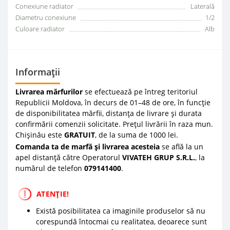
Conexiune radiator
Laterală
Diametru conexiune
1/2
Culoare radiator
Alb
Informații
Livrarea mărfurilor
se efectuează pe întreg teritoriul
Republicii Moldova, în decurs de 01–48 de ore, în funcție
de disponibilitatea mărfii, distanța de livrare și durata
confirmării comenzii solicitate. Prețul livrării în raza mun.
Chișinău este
GRATUIT
, de la suma de 1000 lei.
Comanda ta de marfă și livrarea acesteia
se află la un
apel distanță către Operatorul
VIVATEH GRUP S.R.L.
, la
numărul de telefon
0
79141400
.
ATENȚIE!
Există posibilitatea ca imaginile produselor să nu
corespundă întocmai cu realitatea, deoarece sunt