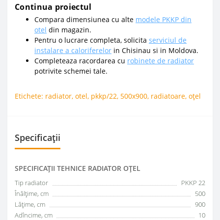
Continua proiectul
Compara dimensiunea cu alte
modele PKKP din
otel
din magazin.
Pentru o lucrare completa, solicita
serviciul de
instalare a caloriferelor
in Chisinau si in Moldova.
Completeaza racordarea cu
robinete de radiator
potrivite schemei tale.
Etichete:
radiator
,
otel
,
pkkp/22
,
500x900
,
radiatoare
,
oțel
Specificații
SPECIFICAŢII TEHNICE RADIATOR OȚEL
Tip radiator
PKKP 22
Înălțime, cm
500
Lățime, cm
900
Adîncime, cm
10