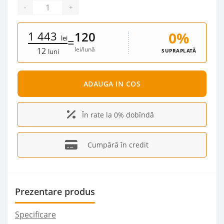
-
+
1 443
0%
120
lei
=
lei/lună
12
SUPRAPLATĂ
luni
ADAUGA IN COS
În rate la 0% dobîndă
Cumpără în credit
Prezentare produs
Specificare