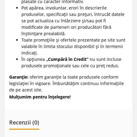
plasate cu caracter informativ.
Pot apărea, involuntar, erori în descrierile
produselor, specificații sau prețuri, întrucât datele
se pot actualiza cu întârziere și/sau pot fi
modificate de parteneri ori producători fără
înștiințare prealabilă.
Toate promoțiile și ofertele prezentate pe site sunt
valabile în limita stocului disponibil și în termenii
indicați.
În opțiunea
„Cumpără în Credit”
nu sunt incluse
produsele promoționale sau cele cu preț redus.
Garanție:
oferim garanție la toate produsele conform
legislației în vigoare. Îmbunătățim continuu informațiile
de pe acest site.
Mulțumim pentru înțelegere!
Recenzii (0)