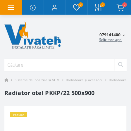
0
0
0
079141400
Solicitare apel
Sisteme de încalzire și ACM
Radiatoare și accesorii
Radiatoare oț
Radiator otel PKKP/22 500x900
Popular