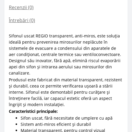
Recenzii (0)
Întrebări
(0)
Sifonul uscat REGIO transparent, anti-miros, este soluția
ideală pentru prevenirea mirosurilor neplăcute în
sistemele de evacuare a condensului din aparatele de
aer condiționat, centrale termice sau ventiloconvectoare.
Designul său inovator, fără apă, elimină riscul evaporării
apei din sifon și intrarea aerului sau mirosurilor din
canalizare.
Produsul este fabricat din material transparent, rezistent
și durabil, ceea ce permite verificarea ușoară a stării
interne. Sifonul este demontabil pentru curățare și
întreținere facilă, iar capacul estetic oferă un aspect
îngrijit și modern instalației.
Caracteristici principale:
Sifon uscat, fără necesitate de umplere cu apă
Sistem anti-miros eficient și durabil
Material transparent, pentru control vizual