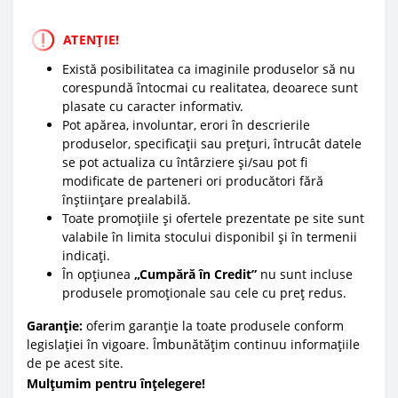
ATENȚIE!
Există posibilitatea ca imaginile produselor să nu
corespundă întocmai cu realitatea, deoarece sunt
plasate cu caracter informativ.
Pot apărea, involuntar, erori în descrierile
produselor, specificații sau prețuri, întrucât datele
se pot actualiza cu întârziere și/sau pot fi
modificate de parteneri ori producători fără
înștiințare prealabilă.
Toate promoțiile și ofertele prezentate pe site sunt
valabile în limita stocului disponibil și în termenii
indicați.
În opțiunea
„Cumpără în Credit”
nu sunt incluse
produsele promoționale sau cele cu preț redus.
Garanție:
oferim garanție la toate produsele conform
legislației în vigoare. Îmbunătățim continuu informațiile
de pe acest site.
Mulțumim pentru înțelegere!