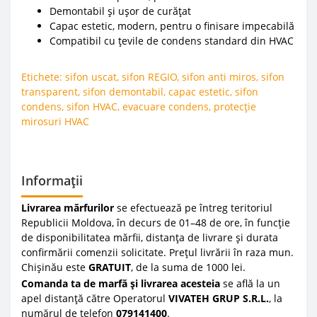
Demontabil și ușor de curățat
Capac estetic, modern, pentru o finisare impecabilă
Compatibil cu țevile de condens standard din HVAC
Etichete:
sifon uscat
,
sifon REGIO
,
sifon anti miros
,
sifon
transparent
,
sifon demontabil
,
capac estetic
,
sifon
condens
,
sifon HVAC
,
evacuare condens
,
protecție
mirosuri HVAC
Informații
Livrarea mărfurilor
se efectuează pe întreg teritoriul
Republicii Moldova, în decurs de 01–48 de ore, în funcție
de disponibilitatea mărfii, distanța de livrare și durata
confirmării comenzii solicitate. Prețul livrării în raza mun.
Chișinău este
GRATUIT
, de la suma de 1000 lei.
Comanda ta de marfă și livrarea acesteia
se află la un
apel distanță către Operatorul
VIVATEH GRUP S.R.L.
, la
numărul de telefon
0
79141400
.