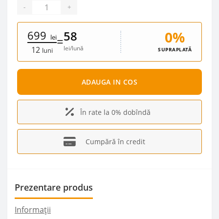
-
+
699
0%
58
lei
=
lei/lună
12
SUPRAPLATĂ
luni
ADAUGA IN COS
În rate la 0% dobîndă
Cumpără în credit
Prezentare produs
Informații