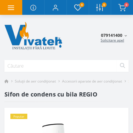
0
0
0
079141400
Solicitare apel
Soluții de aer condiționat
Accesorii aparate de aer condiționat
Si
Sifon de condens cu bila REGIO
Popular