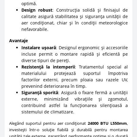
optimă.
Design robust
: Construcția solidă și finisajul de
calitate asigură stabilitatea și siguranța unității de
aer condiționat, chiar și în condiții meteorologice
nefavorabile.
Avantaje
Instalare ușoară
: Designul ergonomic și accesoriile
incluse permit o montare rapidă și eficientă pe
diverse tipuri de pereți.
Rezistență la intemperii
: Tratamentul special al
materialului protejează suportul împotriva
factorilor externi, precum ploaia sau razele UV,
prevenind deteriorarea în timp.
Siguranță sporită
: Asigură o fixare fermă a unității
externe, minimizând vibrațiile și zgomotul,
contribuind astfel la funcționarea silențioasă a
sistemului de climatizare.
Alegând suportul pentru aer condiționat
24000 BTU L550mm
,
investești într-o soluție fiabilă și durabilă pentru montarea
unității tale externe, garantând performanțe optime și o durată