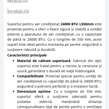
Recenzii (0)
Întrebări
(0)
Suportul pentru aer condiționat
24000 BTU L550mm
este
proiectat pentru a oferi o fixare sigură și stabilă a unității
externe a aparatului de aer condiționat, cu o capacitate
de până la 24000 BTU. Cu o lungime de 550 mm, acest
suport este ideal pentru montarea pe perete, asigurând o
susținere robustă și durabilă.
Caracteristici principale
Material de calitate superioară
: Fabricat din oțel,
suportul este tratat pentru a rezista la coroziune și
uzură, garantând o durată de viață îndelungată.
Compatibilitate
: Proiectat special pentru unități de
aer condiționat cu capacități de până la 24000 BTU,
asigurând o potrivire perfectă și o instalare facilă.
Dimensiuni optime
: Cu o lungime de 550 mm,
suportul oferă o susținere adecvată pentru
unitatea externă, menținând distanța
corespunzătoare față de perete pentru o ventilație