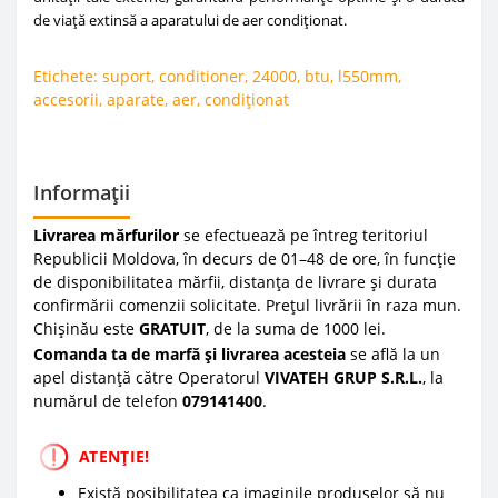
de viață extinsă a aparatului de aer condiționat.
Etichete:
suport
,
conditioner
,
24000
,
btu
,
l550mm
,
accesorii
,
aparate
,
aer
,
condiționat
Informații
Livrarea mărfurilor
se efectuează pe întreg teritoriul
Republicii Moldova, în decurs de 01–48 de ore, în funcție
de disponibilitatea mărfii, distanța de livrare și durata
confirmării comenzii solicitate. Prețul livrării în raza mun.
Chișinău este
GRATUIT
, de la suma de 1000 lei.
Comanda ta de marfă și livrarea acesteia
se află la un
apel distanță către Operatorul
VIVATEH GRUP S.R.L.
, la
numărul de telefon
0
79141400
.
ATENȚIE!
Există posibilitatea ca imaginile produselor să nu