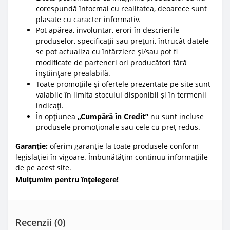
corespundă întocmai cu realitatea, deoarece sunt
plasate cu caracter informativ.
Pot apărea, involuntar, erori în descrierile
produselor, specificații sau prețuri, întrucât datele
se pot actualiza cu întârziere și/sau pot fi
modificate de parteneri ori producători fără
înștiințare prealabilă.
Toate promoțiile și ofertele prezentate pe site sunt
valabile în limita stocului disponibil și în termenii
indicați.
În opțiunea
„Cumpără în Credit”
nu sunt incluse
produsele promoționale sau cele cu preț redus.
Garanție:
oferim garanție la toate produsele conform
legislației în vigoare. Îmbunătățim continuu informațiile
de pe acest site.
Mulțumim pentru înțelegere!
Recenzii (0)