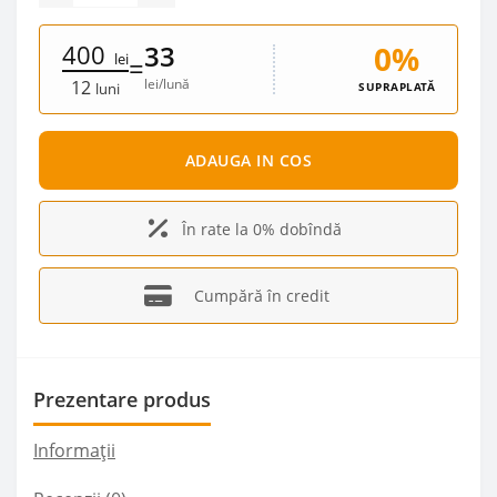
400
0%
33
lei
=
lei/lună
12
SUPRAPLATĂ
luni
ADAUGA IN COS
În rate la 0% dobîndă
Cumpără în credit
Prezentare produs
Informații