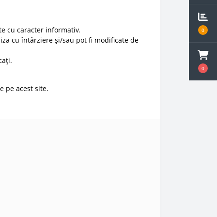
e cu caracter informativ.
0
liza cu întârziere și/sau pot fi modificate de
ați.
0
e pe acest site.