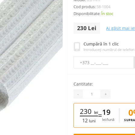
Cod produs:
58-1004
Disponibilitate:
În stoc
230 Lei
Ai găsit mai ie
Cumpără în 1 clic
Introduceți numărul de telefon
Cantitate:
-
+
230
0
19
lei
=
lei/lună
12
SUPRA
luni