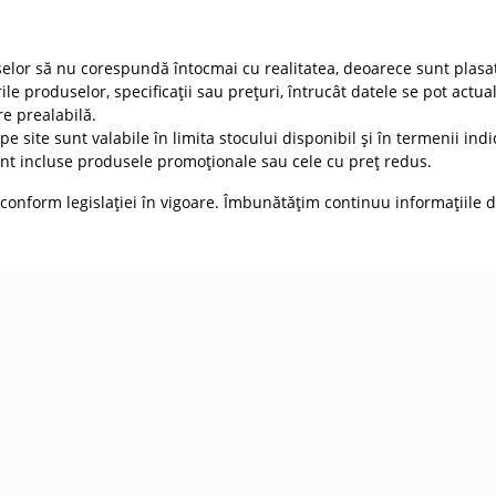
selor să nu corespundă întocmai cu realitatea, deoarece sunt plasat
ile produselor, specificații sau prețuri, întrucât datele se pot actua
re prealabilă.
e site sunt valabile în limita stocului disponibil și în termenii indic
t incluse produsele promoționale sau cele cu preț redus.
conform legislației în vigoare. Îmbunătățim continuu informațiile d