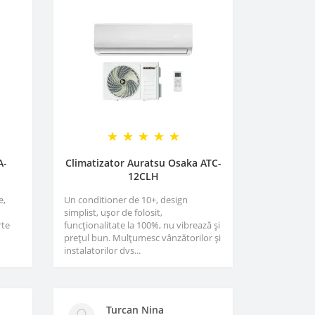
A-
Climatizator Auratsu Osaka ATC-
12CLH
e,
Un conditioner de 10+, design
simplist, ușor de folosit,
rte
funcționalitate la 100%, nu vibrează și
,
prețul bun. Mulțumesc vânzătorilor și
instalatorilor dvs...
Turcan Nina