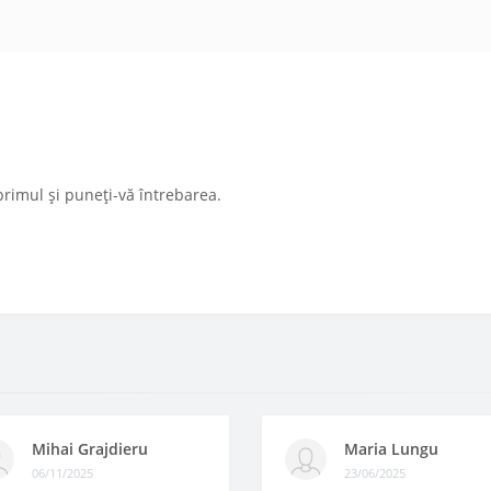
primul și puneți-vă întrebarea.
Mihai Grajdieru
Maria Lungu
06/11/2025
23/06/2025