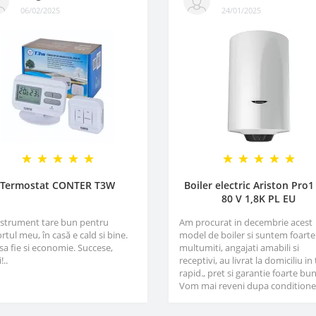
06/02/2025
24/01/2025
Termostat CONTER T3W
Boiler electric Ariston Pro1
80 V 1,8K PL EU
nstrument tare bun pentru
Am procurat in decembrie acest
rtul meu, în casă e cald si bine.
model de boiler si suntem foarte
sa fie si economie. Succese,
multumiti, angajati amabili si
!..
receptivi, au livrat la domiciliu in
rapid., pret si garantie foarte bun
Vom mai reveni dupa conditioner