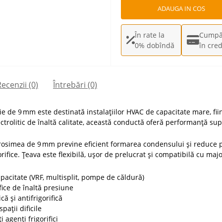
ADAUGA IN COS
În rate la
Cumpă
0% dobîndă
în cred
ecenzii (0)
Întrebări
(0)
e de 9 mm este destinată instalațiilor HVAC de capacitate mare, fiin
rolitic de înaltă calitate, această conductă oferă performanță super
rosimea de 9 mm previne eficient formarea condensului și reduce pi
ifice. Țeava este flexibilă, ușor de prelucrat și compatibilă cu maj
pacitate (VRF, multisplit, pompe de căldură)
fice de înaltă presiune
ă și antifrigorifică
pații dificile
 agenți frigorifici