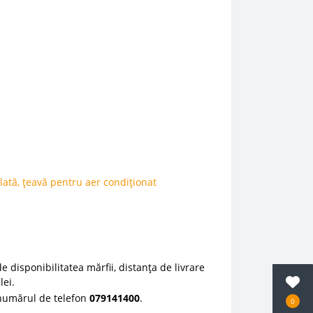
lată
,
țeavă pentru aer condiționat
e disponibilitatea mărfii, distanța de livrare
lei.
 numărul de telefon
0
79141400
.
0