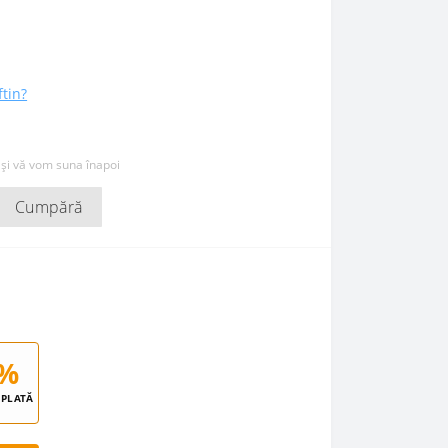
ftin?
 și vă vom suna înapoi
Cumpără
%
PLATĂ