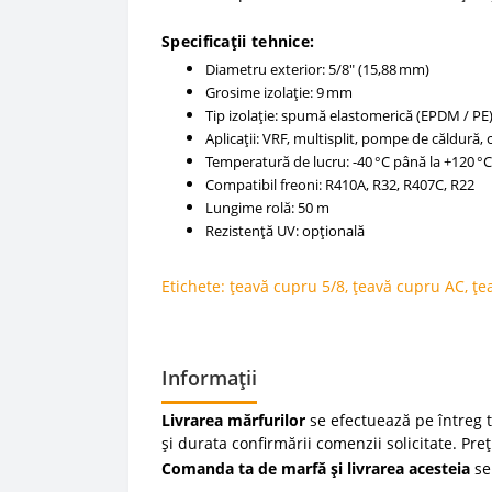
Specificații tehnice:
Diametru exterior: 5/8" (15,88 mm)
Grosime izolație: 9 mm
Tip izolație: spumă elastomerică (EPDM / PE
Aplicații: VRF, multisplit, pompe de căldură, 
Temperatură de lucru: -40 °C până la +120 °C
Compatibil freoni: R410A, R32, R407C, R22
Lungime rolă: 50 m
Rezistență UV: opțională
Etichete:
țeavă cupru 5/8
,
țeavă cupru AC
,
țe
Informații
Livrarea mărfurilor
se efectuează pe întreg te
și durata confirmării comenzii solicitate. Pre
Comanda ta de marfă și livrarea acesteia
se