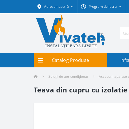
Adresa noastră
Program de lucru
Catalog Produse
Info
Soluții de aer condiționat
Accesorii aparate 
Teava din cupru cu izolati