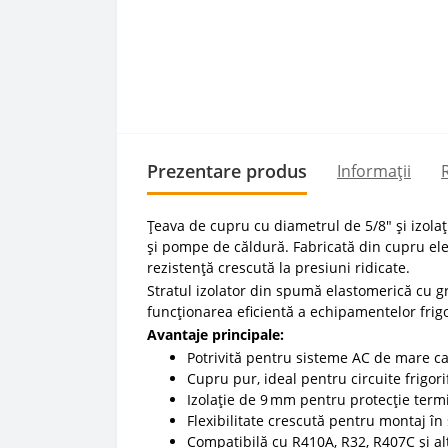
Prezentare produs
Informații
R
Țeava de cupru cu diametrul de 5/8" și izolați
și pompe de căldură. Fabricată din cupru elect
rezistență crescută la presiuni ridicate.
Stratul izolator din spumă elastomerică cu g
funcționarea eficientă a echipamentelor frigor
Avantaje principale:
Potrivită pentru sisteme AC de mare ca
Cupru pur, ideal pentru circuite frigori
Izolație de 9 mm pentru protecție termic
Flexibilitate crescută pentru montaj în s
Compatibilă cu R410A, R32, R407C și alți