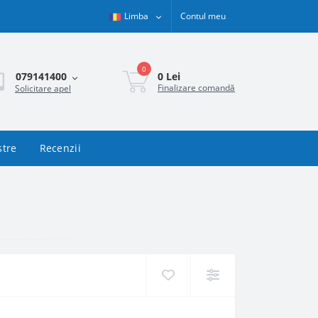
Limba
Contul meu
0
0 Lei
079141400
Finalizare comandă
Solicitare apel
stre
Recenzii