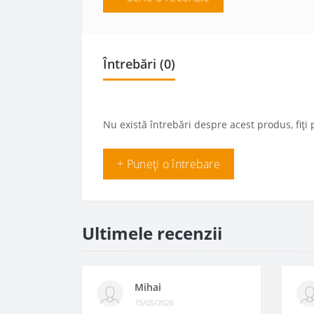
Întrebări
(0)
Nu există întrebări despre acest produs, fiți 
+ Puneți o întrebare
Ultimele recenzii
Mihai
15/05/2026