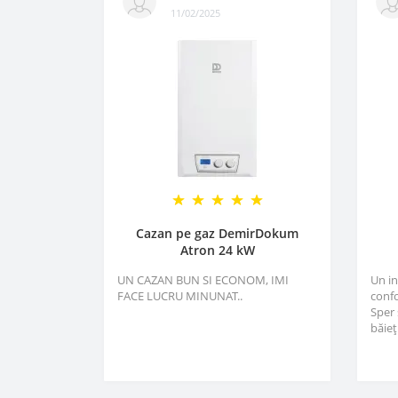
11/02/2025
Cazan pe gaz DemirDokum
Atron 24 kW
UN CAZAN BUN SI ECONOM, IMI
Un i
FACE LUCRU MINUNAT..
confo
Sper 
băieți