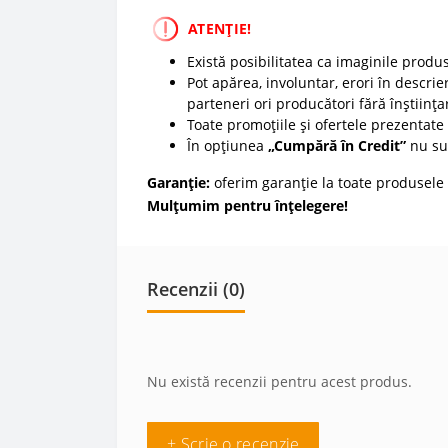
ATENȚIE!
Există posibilitatea ca imaginile produ
Pot apărea, involuntar, erori în descrier
parteneri ori producători fără înștiința
Toate promoțiile și ofertele prezentate p
În opțiunea
„Cumpără în Credit”
nu sun
Garanție:
oferim garanție la toate produsele 
Mulțumim pentru înțelegere!
Recenzii (0)
Nu există recenzii pentru acest produs.
+ Scrie o recenzie