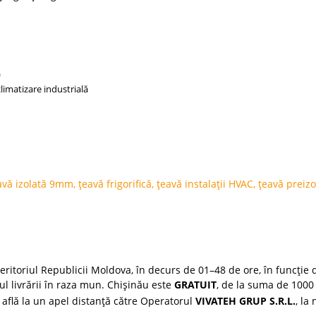
)
climatizare industrială
avă izolată 9mm
,
țeavă frigorifică
,
țeavă instalații HVAC
,
țeavă preizo
ritoriul Republicii Moldova, în decurs de 01–48 de ore, în funcție d
țul livrării în raza mun. Chișinău este
GRATUIT
, de la suma de 1000 
 află la un apel distanță către Operatorul
VIVATEH GRUP S.R.L.
, la