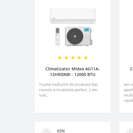
Climatizator Midea AG11A-
C
12HRDN8I - 12000 BTU
Foarte multumit de produsul dat,
am c
raceste si incalzeste perfect, 2 am
apart
luat...
multu
rapid
ION