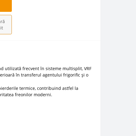
ră
it
d utilizată frecvent în sisteme multisplit, VRF
ioară în transferul agentului frigorific și o
erderile termice, contribuind astfel la
oritatea freonilor moderni.