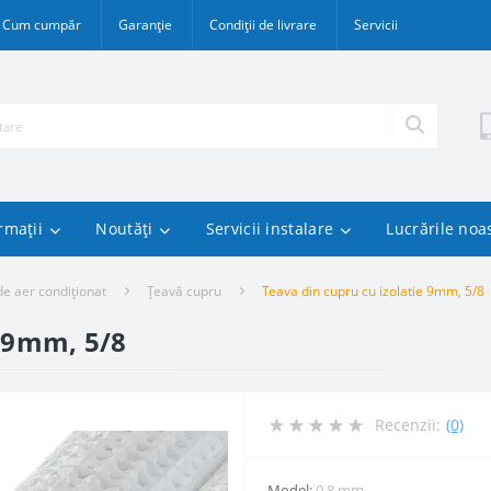
Cum cumpăr
Garanție
Condiții de livrare
Servicii
rmații
Noutăți
Servicii instalare
Lucrările noa
de aer condiționat
Țeavă cupru
Teava din cupru cu izolatie 9mm, 5/8
e 9mm, 5/8
Recenzii:
(0)
Model:
0.8 mm