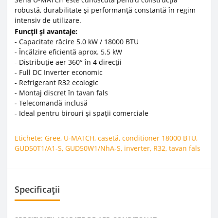
robustă, durabilitate și performanță constantă în regim
intensiv de utilizare.
Funcții și avantaje:
- Capacitate răcire 5.0 kW / 18000 BTU
- Încălzire eficientă aprox. 5.5 kW
- Distribuție aer 360° în 4 direcții
- Full DC Inverter economic
- Refrigerant R32 ecologic
- Montaj discret în tavan fals
- Telecomandă inclusă
- Ideal pentru birouri și spații comerciale
Etichete:
Gree
,
U-MATCH
,
casetă
,
conditioner 18000 BTU
,
GUD50T1/A1-S
,
GUD50W1/NhA-S
,
inverter
,
R32
,
tavan fals
Specificații