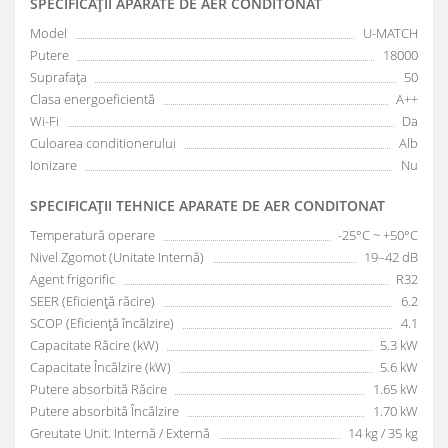
SPECIFICAŢII APARATE DE AER CONDITONAT
Model
U-MATCH
Putere
18000
Suprafața
50
Clasa energoeficientă
A++
Wi-Fi
Da
Culoarea conditionerului
Alb
Ionizare
Nu
SPECIFICAŢII TEHNICE APARATE DE AER CONDITONAT
Temperatură operare
-25°C ~ +50°C
Nivel Zgomot (Unitate Internă)
19–42 dB
Agent frigorific
R32
SEER (Eficiență răcire)
6.2
SCOP (Eficiență încălzire)
4.1
Capacitate Răcire (kW)
5.3 kW
Capacitate Încălzire (kW)
5.6 kW
Putere absorbită Răcire
1.65 kW
Putere absorbită Încălzire
1.70 kW
Greutate Unit. Internă / Externă
14 kg / 35 kg