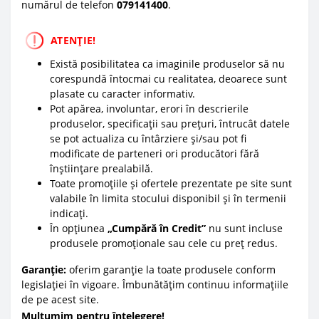
numărul de telefon
0
79141400
.
ATENȚIE!
Există posibilitatea ca imaginile produselor să nu
corespundă întocmai cu realitatea, deoarece sunt
plasate cu caracter informativ.
Pot apărea, involuntar, erori în descrierile
produselor, specificații sau prețuri, întrucât datele
se pot actualiza cu întârziere și/sau pot fi
modificate de parteneri ori producători fără
înștiințare prealabilă.
Toate promoțiile și ofertele prezentate pe site sunt
valabile în limita stocului disponibil și în termenii
indicați.
În opțiunea
„Cumpără în Credit”
nu sunt incluse
produsele promoționale sau cele cu preț redus.
Garanție:
oferim garanție la toate produsele conform
legislației în vigoare. Îmbunătățim continuu informațiile
de pe acest site.
Mulțumim pentru înțelegere!