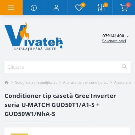
0
0
0
079141400
Solicitare apel
Soluții de aer condiționat
Aparate de aer condiționat
Aparate de a
Conditioner tip casetă Gree Inverter
seria U-MATCH GUD50T1/A1-S +
GUD50W1/NhA-S