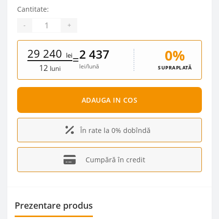
Cantitate:
-
+
29 240
0%
2 437
lei
=
lei/lună
12
SUPRAPLATĂ
luni
ADAUGA IN COS
În rate la 0% dobîndă
Cumpără în credit
Prezentare produs