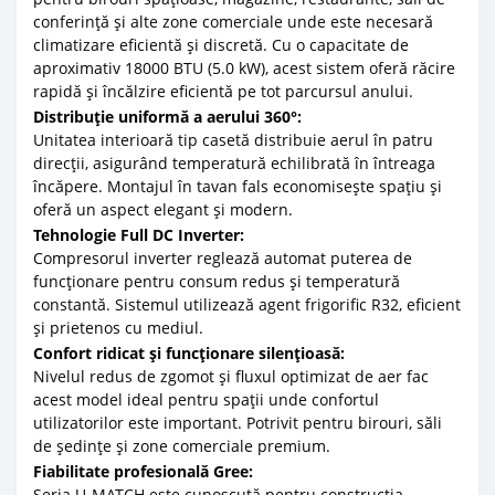
conferință și alte zone comerciale unde este necesară
climatizare eficientă și discretă. Cu o capacitate de
aproximativ 18000 BTU (5.0 kW), acest sistem oferă răcire
rapidă și încălzire eficientă pe tot parcursul anului.
Distribuție uniformă a aerului 360°:
Unitatea interioară tip casetă distribuie aerul în patru
direcții, asigurând temperatură echilibrată în întreaga
încăpere. Montajul în tavan fals economisește spațiu și
oferă un aspect elegant și modern.
Tehnologie Full DC Inverter:
Compresorul inverter reglează automat puterea de
funcționare pentru consum redus și temperatură
constantă. Sistemul utilizează agent frigorific R32, eficient
și prietenos cu mediul.
Confort ridicat și funcționare silențioasă:
Nivelul redus de zgomot și fluxul optimizat de aer fac
acest model ideal pentru spații unde confortul
utilizatorilor este important. Potrivit pentru birouri, săli
de ședințe și zone comerciale premium.
Fiabilitate profesională Gree:
Seria U-MATCH este cunoscută pentru construcția