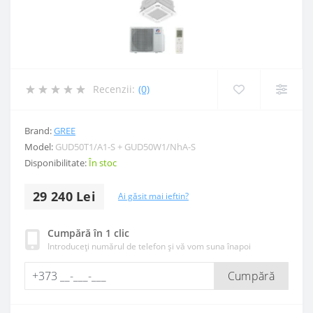
Recenzii:
(0)
Brand:
GREE
Model:
GUD50T1/A1-S + GUD50W1/NhA-S
Disponibilitate:
În stoc
29 240 Lei
Ai găsit mai ieftin?
Cumpără în 1 clic
Introduceți numărul de telefon și vă vom suna înapoi
Cumpără