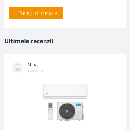
+ Puneți o întrebare
Ultimele recenzii
Mihai
15/05/2026