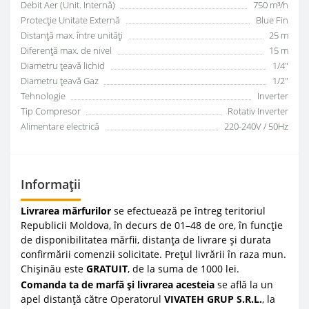
Debit Aer (Unit. Internă)
750 m³/h
Protecție Unitate Externă
Blue Fin
Distanță max. între unități
25 m
Diferență max. de nivel
15 m
Diametru țeavă lichid
1/4"
Diametru țeavă Gaz
1/2"
Tehnologie
Inverter
Tip Compresor
Rotativ Inverter
Alimentare electrică
220-240V / 50Hz
Informații
Livrarea mărfurilor
se efectuează pe întreg teritoriul
Republicii Moldova, în decurs de 01–48 de ore, în funcție
de disponibilitatea mărfii, distanța de livrare și durata
confirmării comenzii solicitate. Prețul livrării în raza mun.
Chișinău este
GRATUIT
, de la suma de 1000 lei.
Comanda ta de marfă și livrarea acesteia
se află la un
apel distanță către Operatorul
VIVATEH GRUP S.R.L.
, la