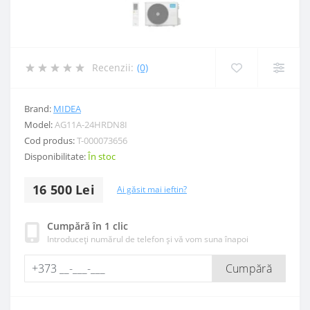
Recenzii:
(0)
Brand:
MIDEA
Model:
AG11A-24HRDN8I
Cod produs:
Т-000073656
Disponibilitate:
În stoc
16 500 Lei
Ai găsit mai ieftin?
Cumpără în 1 clic
Introduceți numărul de telefon și vă vom suna înapoi
Cumpără