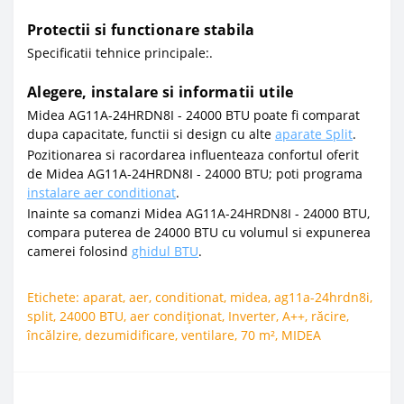
Protectii si functionare stabila
Specificatii tehnice principale:.
Alegere, instalare si informatii utile
Midea AG11A-24HRDN8I - 24000 BTU poate fi comparat
dupa capacitate, functii si design cu alte
aparate Split
.
Pozitionarea si racordarea influenteaza confortul oferit
de Midea AG11A-24HRDN8I - 24000 BTU; poti programa
instalare aer conditionat
.
Inainte sa comanzi Midea AG11A-24HRDN8I - 24000 BTU,
compara puterea de 24000 BTU cu volumul si expunerea
camerei folosind
ghidul BTU
.
Etichete:
aparat
,
aer
,
conditionat
,
midea
,
ag11a-24hrdn8i
,
split
,
24000 BTU
,
aer condiționat
,
Inverter
,
A++
,
răcire
,
încălzire
,
dezumidificare
,
ventilare
,
70 m²
,
MIDEA