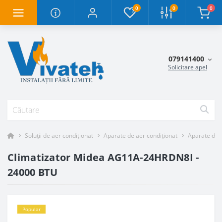
0
0
0
079141400
Solicitare apel
Soluții de aer condiționat
Aparate de aer condiționat
Aparate de a
Climatizator Midea AG11A-24HRDN8I -
24000 BTU
Popular