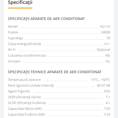
Specificații
SPECIFICAŢII APARATE DE AER CONDITONAT
Model
AG11A
Putere
24000
Suprafața
70
Clasa energoeficientă
A++
Wi-Fi
Opțional
Culoarea conditionerului
Alb
Ionizare
Nu
SPECIFICAŢII TEHNICE APARATE DE AER CONDITONAT
Temperatură operare
-15°C...+50°C
Nivel Zgomot (Unitate Internă)
30-47 dB
Agent frigorific
R32
SEER (Eficiență răcire)
7.1
SCOP (Eficiență încălzire)
4.1
Capacitate Răcire (kW)
7.03
Capacitate Încălzire (kW)
7.33