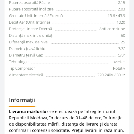
Putere absorbită Răcire
2.15
Putere absorbită Încălzire
2.03
Greutate Unit. Internă / Externă
13.6 / 43.9
Debit Aer (Unit. Internă)
1020
Protecție Unitate Externă
Anti-coroziune
Distanță max. între unități
50
Diferență max. de nivel
25
Diametru țeavă lichid
3/8"
Diametru țeavă Gaz
5/8"
Tehnologie
Inverter
Tip Compresor
Rotativ
Alimentare electrică
220-240V / 50Hz
Informații
Livrarea mărfurilor
se efectuează pe întreg teritoriul
Republicii Moldova, în decurs de 01–48 de ore, în funcție
de disponibilitatea mărfii, distanța de livrare și durata
confirmării comenzii solicitate. Prețul livrării în raza mun.