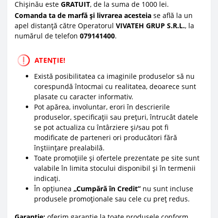
Chișinău este
GRATUIT
, de la suma de 1000 lei.
Comanda ta de marfă și livrarea acesteia
se află la un
apel distanță către Operatorul
VIVATEH GRUP S.R.L.
, la
numărul de telefon
0
79141400
.
ATENȚIE!
Există posibilitatea ca imaginile produselor să nu
corespundă întocmai cu realitatea, deoarece sunt
plasate cu caracter informativ.
Pot apărea, involuntar, erori în descrierile
produselor, specificații sau prețuri, întrucât datele
se pot actualiza cu întârziere și/sau pot fi
modificate de parteneri ori producători fără
înștiințare prealabilă.
Toate promoțiile și ofertele prezentate pe site sunt
valabile în limita stocului disponibil și în termenii
indicați.
În opțiunea
„Cumpără în Credit”
nu sunt incluse
produsele promoționale sau cele cu preț redus.
Garanție:
oferim garanție la toate produsele conform