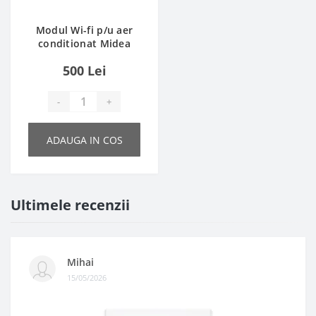
Modul Wi-fi p/u aer
conditionat Midea
SK-105
500 Lei
-
+
ADAUGA IN COS
Ultimele recenzii
Mihai
15/05/2026