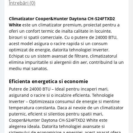
Întrebări
(0)
Climatizator Cooper&Hunter Daytona CH-S24FTXD2
White
este un climatizator premium, proiectat pentru a
oferi un confort termic de inalta calitate in locuinte,
birouri si spatii comerciale. Cu o putere de 24000 BTU,
acest model asigura o racire rapida si un consum
optimizat de energie, datorita tehnologiei Inverter.
Echipat cu un sistem avansat de filtrare, climatizatorul
elimina impuritatile si alergenii din aer, contribuind la un
mediu mai sanatos.
Eficienta energetica si economie
Putere de 24000 BTU – Ideal pentru incaperi mari,
asigurand o racire si o incalzire eficienta. Tehnologie
Inverter – Optimizeaza consumul de energie si mentine
temperatura constanta. Daca ai nevoie de un climatizator
puternic, eficient si silentios pentru spatii mari,
Cooper&Hunter Daytona CH-S24FTXD2 White este
alegerea ideala. Datorita tehnologiei avansate si
sistemului de economisire a energiei, acest aparat ofera