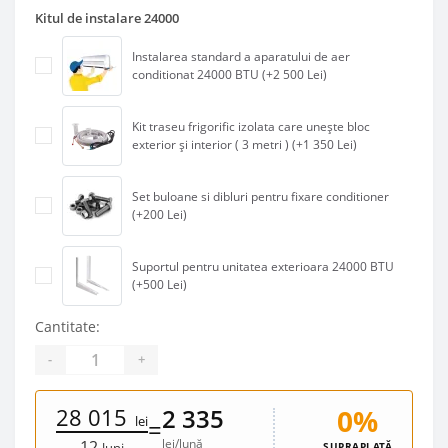
Kitul de instalare 24000
Instalarea standard a aparatului de aer
conditionat 24000 BTU (+2 500 Lei)
Kit traseu frigorific izolata care unește bloc
exterior și interior ( 3 metri ) (+1 350 Lei)
Set buloane si dibluri pentru fixare conditioner
(+200 Lei)
Suportul pentru unitatea exterioara 24000 BTU
(+500 Lei)
Cantitate:
-
+
28 015
0%
2 335
lei
=
lei/lună
12
SUPRAPLATĂ