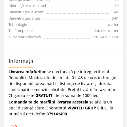
Diferență max. de nivel
10
Diametru țeavă lichid
1/4"
Diametru țeavă Gaz
5/8"
Tehnologie
Inverter
Tip Compresor
Rotativ Inverter
Alimentare electrică
220-240V / 50Hz
Informații
Livrarea mărfurilor
se efectuează pe întreg teritoriul
Republicii Moldova, în decurs de 01–48 de ore, în funcție
de disponibilitatea mărfii, distanța de livrare și durata
confirmării comenzii solicitate. Prețul livrării în raza mun.
Chișinău este
GRATUIT
, de la suma de 1000 lei.
Comanda ta de marfă și livrarea acesteia
se află la un
apel distanță către Operatorul
VIVATEH GRUP S.R.L.
, la
numărul de telefon
0
79141400
.