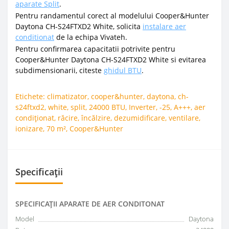
aparate Split
.
Pentru randamentul corect al modelului Cooper&Hunter
Daytona CH-S24FTXD2 White, solicita
instalare aer
conditionat
de la echipa Vivateh.
Pentru confirmarea capacitatii potrivite pentru
Cooper&Hunter Daytona CH-S24FTXD2 White si evitarea
subdimensionarii, citeste
ghidul BTU
.
Etichete:
climatizator
,
cooper&hunter
,
daytona
,
ch-
s24ftxd2
,
white
,
split
,
24000 BTU
,
Inverter
,
-25
,
A+++
,
aer
condiționat
,
răcire
,
încălzire
,
dezumidificare
,
ventilare
,
ionizare
,
70 m²
,
Cooper&Hunter
Specificații
SPECIFICAŢII APARATE DE AER CONDITONAT
Model
Daytona