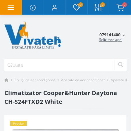
0
0
0
079141400
Solicitare apel
Soluții de aer condiționat
Aparate de aer condiționat
Aparate de a
Climatizator Cooper&Hunter Daytona
CH-S24FTXD2 White
Popular