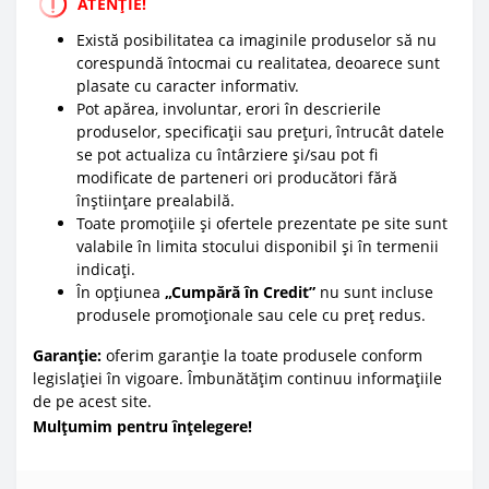
ATENȚIE!
Există posibilitatea ca imaginile produselor să nu
corespundă întocmai cu realitatea, deoarece sunt
plasate cu caracter informativ.
Pot apărea, involuntar, erori în descrierile
produselor, specificații sau prețuri, întrucât datele
se pot actualiza cu întârziere și/sau pot fi
modificate de parteneri ori producători fără
înștiințare prealabilă.
Toate promoțiile și ofertele prezentate pe site sunt
valabile în limita stocului disponibil și în termenii
indicați.
În opțiunea
„Cumpără în Credit”
nu sunt incluse
produsele promoționale sau cele cu preț redus.
Garanție:
oferim garanție la toate produsele conform
legislației în vigoare. Îmbunătățim continuu informațiile
de pe acest site.
Mulțumim pentru înțelegere!