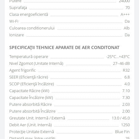
Putere
24000
Suprafața
70
Clasa energoeficientă
A+++
Wi-Fi
Da
Culoarea conditionerului
Alb
Ionizare
Da
SPECIFICAŢII TEHNICE APARATE DE AER CONDITONAT
Temperatură operare
-25°C...+43°C
Nivel Zgomot (Unitate Internă)
27–46 dB
Agent frigorific
R32
SEER (Eficiență răcire)
6.8
SCOP (Eficiență încălzire)
4.0
Capacitate Răcire (kW)
7.10
Capacitate Încălzire (kW)
7.30
Putere absorbită Răcire
2.03
Putere absorbită Încălzire
2.00
Greutate Unit. Internă / Externă
13.0 / 45.0
Debit Aer (Unit. Internă)
1250
Protecție Unitate Externă
Blue Fin
Distanță max. între unități
25