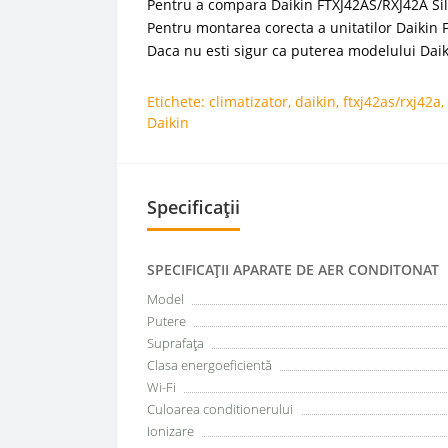
Pentru a compara Daikin FTXJ42AS/RXJ42A Silv
Pentru montarea corecta a unitatilor Daikin FT
Daca nu esti sigur ca puterea modelului Daik
Etichete:
climatizator
,
daikin
,
ftxj42as/rxj42a
,
Daikin
Specificații
SPECIFICAŢII APARATE DE AER CONDITONAT
Model
Putere
Suprafața
Clasa energoeficientă
Wi-Fi
Culoarea conditionerului
Ionizare