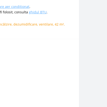
are aer conditionat
.
 folosit, consulta
ghidul BTU
.
ncălzire
,
dezumidificare
,
ventilare
,
42 m²
,