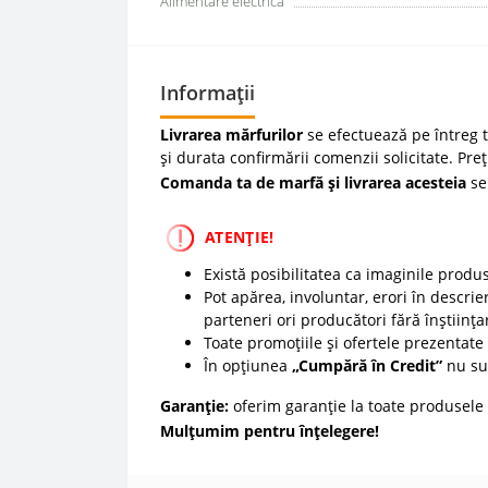
Alimentare electrică
Informații
Livrarea mărfurilor
se efectuează pe întreg te
și durata confirmării comenzii solicitate. Pre
Comanda ta de marfă și livrarea acesteia
se
ATENȚIE!
Există posibilitatea ca imaginile produ
Pot apărea, involuntar, erori în descrier
parteneri ori producători fără înștiința
Toate promoțiile și ofertele prezentate p
În opțiunea
„Cumpără în Credit”
nu sun
Garanție:
oferim garanție la toate produsele 
Mulțumim pentru înțelegere!