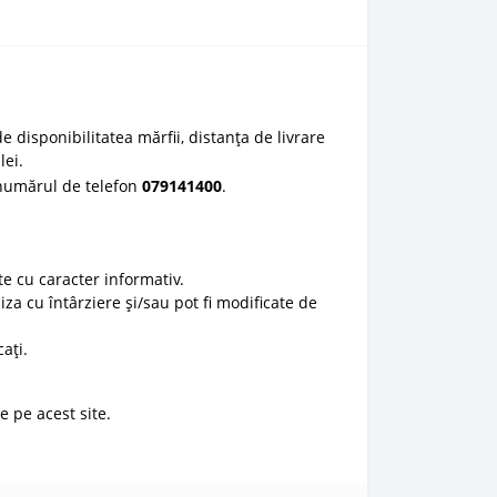
e disponibilitatea mărfii, distanța de livrare
lei.
 numărul de telefon
0
79141400
.
e cu caracter informativ.
liza cu întârziere și/sau pot fi modificate de
ați.
e pe acest site.