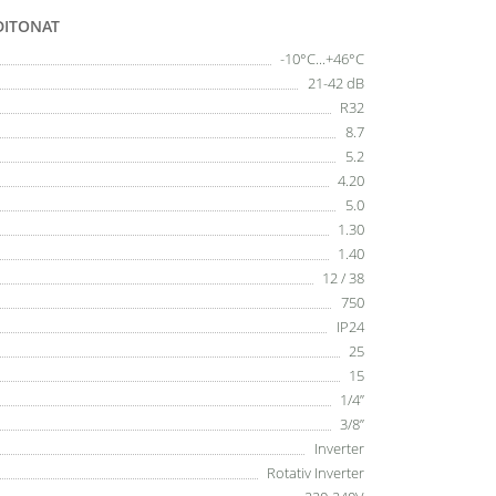
DITONAT
-10°C...+46°C
21-42 dB
R32
8.7
5.2
4.20
5.0
1.30
1.40
12 / 38
750
IP24
25
15
1/4”
3/8”
Inverter
Rotativ Inverter