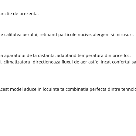
functie de prezenta.
 calitatea aerului, retinand particule nocive, alergeni si mirosuri.
ea aparatului de la distanta, adaptand temperatura din orice loc.
, climatizatorul directioneaza fluxul de aer astfel incat confortul sa
e
Acest model aduce in locuinta ta combinatia perfecta dintre tehnolo