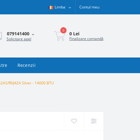
Limba
Contul meu
0
0 Lei
079141400
Finalizare comandă
Solicitare apel
stre
Recenzii
J42AS/RXJ42A Silver - 14000 BTU