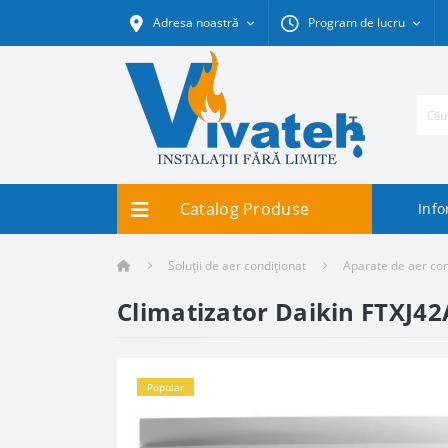
Adresa noastră
Program de lucru
Catalog Produse
Info
Soluții de aer condiționat
Aparate de aer con
Climatizator Daikin FTXJ42
Popular