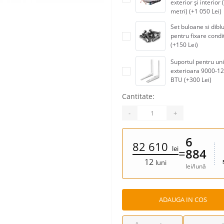
exterior și interior 
metri) (+1 050 Lei)
Set buloane si diblu
pentru fixare condi
(+150 Lei)
Suportul pentru un
exterioara 9000-1
BTU (+300 Lei)
Cantitate:
-
+
6
82 610
lei
=
884
12
luni
lei/lună
ADAUGA IN COS