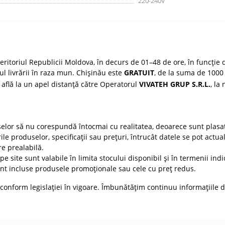
220-240V
ritoriul Republicii Moldova, în decurs de 01–48 de ore, în funcție d
țul livrării în raza mun. Chișinău este
GRATUIT
, de la suma de 1000 
 află la un apel distanță către Operatorul
VIVATEH GRUP S.R.L.
, la
selor să nu corespundă întocmai cu realitatea, deoarece sunt plasat
ile produselor, specificații sau prețuri, întrucât datele se pot actua
re prealabilă.
e site sunt valabile în limita stocului disponibil și în termenii indic
t incluse produsele promoționale sau cele cu preț redus.
conform legislației în vigoare. Îmbunătățim continuu informațiile d