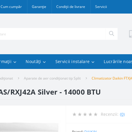
Cum cumpăr
Garanție
Condiții de livrare
Servicii
rmații
Noutăți
Servicii instalare
Lucrările noa
diționat
Aparate de aer condiționat tip Split
Climatizator Daikin FTX
AS/RXJ42A Silver - 14000 BTU
Recenzii:
(0)
Brand:
DAIKIN