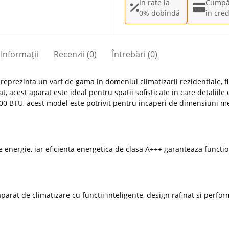
În rate la
Cumpă
0% dobîndă
în cred
Informații
Recenzii (0)
Întrebări
(0)
reprezinta un varf de gama in domeniul climatizarii rezidentiale, f
, acest aparat este ideal pentru spatii sofisticate in care detaliile 
0 BTU, acest model este potrivit pentru incaperi de dimensiuni med
energie, iar eficienta energetica de clasa A+++ garanteaza functio
aparat de climatizare cu functii inteligente, design rafinat si perfo