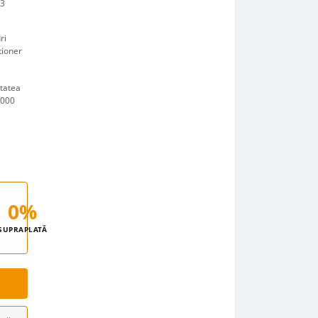
(3
ri
tioner
itatea
2000
0%
SUPRAPLATĂ