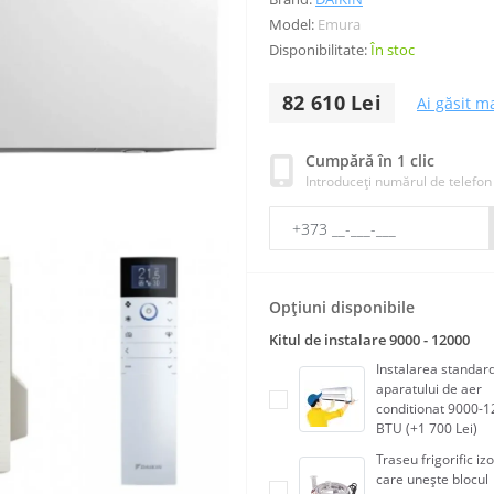
Model:
Emura
Disponibilitate:
În stoc
82 610 Lei
Ai găsit ma
Cumpără în 1 clic
Introduceți numărul de telefon
Opțiuni disponibile
Kitul de instalare 9000 - 12000
Instalarea standar
aparatului de aer
conditionat 9000-
BTU (+1 700 Lei)
Traseu frigorific izo
care unește blocul