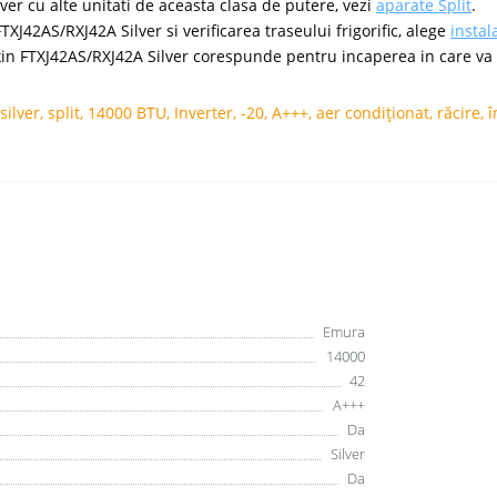
er cu alte unitati de aceasta clasa de putere, vezi
aparate Split
.
XJ42AS/RXJ42A Silver si verificarea traseului frigorific, alege
instal
in FTXJ42AS/RXJ42A Silver corespunde pentru incaperea in care va fi
silver
,
split
,
14000 BTU
,
Inverter
,
-20
,
A+++
,
aer condiționat
,
răcire
,
î
Emura
14000
42
A+++
Da
Silver
Da