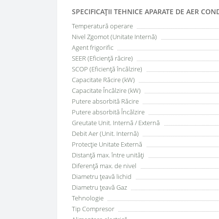
SPECIFICAŢII TEHNICE APARATE DE AER CON
Temperatură operare
Nivel Zgomot (Unitate Internă)
Agent frigorific
SEER (Eficiență răcire)
SCOP (Eficiență încălzire)
Capacitate Răcire (kW)
Capacitate Încălzire (kW)
Putere absorbită Răcire
Putere absorbită Încălzire
Greutate Unit. Internă / Externă
Debit Aer (Unit. Internă)
Protecție Unitate Externă
Distanță max. între unități
Diferență max. de nivel
Diametru țeavă lichid
Diametru țeavă Gaz
Tehnologie
Tip Compresor