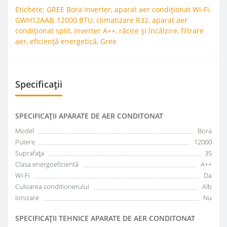
Etichete:
GREE Bora Inverter
,
aparat aer condiționat Wi-Fi
,
GWH12AAB
,
12000 BTU
,
climatizare R32
,
aparat aer
condiționat split
,
Inverter A++
,
răcire și încălzire
,
filtrare
aer
,
eficiență energetică
,
Gree
Specificații
SPECIFICAŢII APARATE DE AER CONDITONAT
Model
Bora
Putere
12000
Suprafața
35
Clasa energoeficientă
A++
Wi-Fi
Da
Culoarea conditionerului
Alb
Ionizare
Nu
SPECIFICAŢII TEHNICE APARATE DE AER CONDITONAT