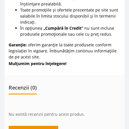
înștiințare prealabilă.
Toate promoțiile și ofertele prezentate pe site sunt
valabile în limita stocului disponibil și în termenii
indicați.
În opțiunea
„Cumpără în Credit”
nu sunt incluse
produsele promoționale sau cele cu preț redus.
Garanție:
oferim garanție la toate produsele conform
legislației în vigoare. Îmbunătățim continuu informațiile
de pe acest site.
Mulțumim pentru înțelegere!
Recenzii (0)
Nu există recenzii pentru acest produs.