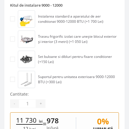
Kitul de instalare 9000 - 12000
Instalarea standard a aparatului de aer
conditionat 9000-12000 BTU (+1 700 Lei)
Traseu frigorific izolat care unește blocul exterior
și interior (3 metri) (+1 050 Lei)
Set buloane si dibluri pentru fixare conditioner
(+150 Lei)
Suportul pentru unitatea exterioara 9000-12000
BTU (+300 Lei)
Cantitate:
-
+
11 730
0%
978
lei
=
lei/lună
12
SUPRAPLATĂ