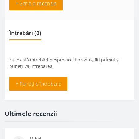
+ Scrie o recenzie
Întrebări
(0)
Nu există întrebări despre acest produs, fiți primul și
puneți-vă întrebarea.
+ Puneți o întrebare
Ultimele recenzii
Mihai