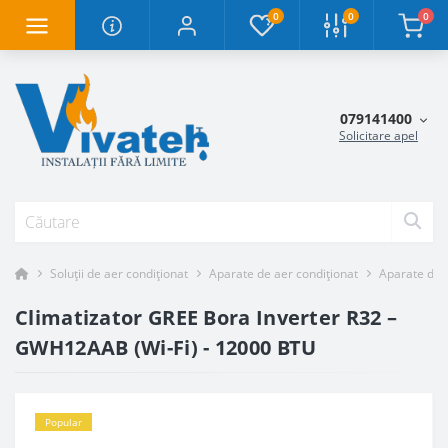
0
0
0
079141400
Solicitare apel
Soluții de aer condiționat
Aparate de aer condiționat
Aparate de a
Climatizator GREE Bora Inverter R32 –
GWH12AAB (Wi-Fi) - 12000 BTU
Popular