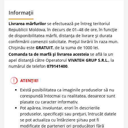
Informații
Livrarea mărfurilor
se efectuează pe întreg teritoriul
Republicii Moldova, în decurs de 01–48 de ore, în funcție
de disponibilitatea mărfii, distanța de livrare și durata
confirmării comenzii solicitate. Prețul livrării în raza mun.
Chișinău este
GRATUIT
, de la suma de 1000 lei.
Comanda ta de marfă și livrarea acesteia
se află la un
apel distanță către Operatorul
VIVATEH GRUP S.R.L.
, la
numărul de telefon
0
79141400
.
ATENȚIE!
Există posibilitatea ca imaginile produselor să nu
corespundă întocmai cu realitatea, deoarece sunt
plasate cu caracter informativ.
Pot apărea, involuntar, erori în descrierile
produselor, specificații sau prețuri, întrucât datele
se pot actualiza cu întârziere și/sau pot fi
modificate de parteneri ori producători fără