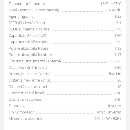
Temperatură operare
-15°C...+43°C
Nivel Zgomot (Unitate Internă)
28–42 dB
Agent frigorific
R32
SEER (Eficiență răcire)
6.1
SCOP (Eficiență încălzire)
4.0
Capacitate Răcire (kW)
3.50
Capacitate Încălzire (kW)
3.90
Putere absorbită Răcire
1.12
Putere absorbită Încălzire
1.17
Greutate Unit. Internă / Externă
8.5 / 25
Debit Aer (Unit. Internă)
650
Protecție Unitate Externă
Blue Fin
Distanță max. între unități
20
Diferență max. de nivel
10
Diametru țeavă lichid
1/4"
Diametru țeavă Gaz
3/8"
Tehnologie
Inverter
Tip Compresor
Rotativ Inverter
Alimentare electrică
220-240V / 50Hz