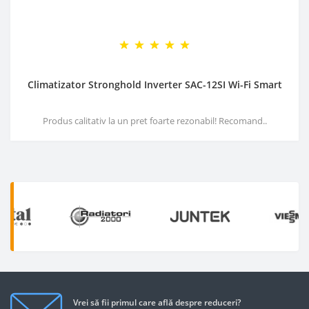
Climatizator Stronghold Inverter SAC-12SI Wi-Fi Smart
Produs calitativ la un pret foarte rezonabil! Recomand..
Vrei să fii primul care află despre reduceri?