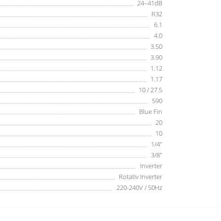
24–41dB
R32
6.1
4.0
3.50
3.90
1.12
1.17
10 / 27.5
590
Blue Fin
20
10
1/4"
3/8"
Inverter
Rotativ Inverter
220-240V / 50Hz