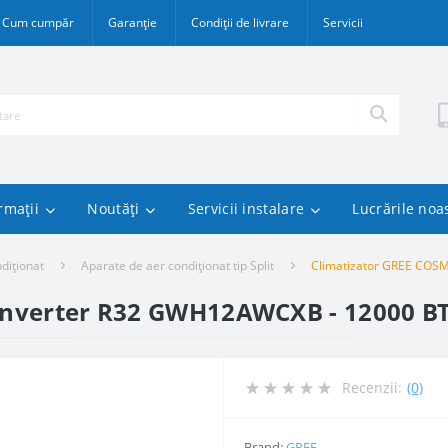
Cum cumpăr
Garanție
Condiții de livrare
Servicii
rmații
Noutăți
Servicii instalare
Lucrările noa
diționat
Aparate de aer condiționat tip Split
Climatizator GREE COS
Inverter R32 GWH12AWCXB - 12000 B
Recenzii:
(0)
Brand:
GREE