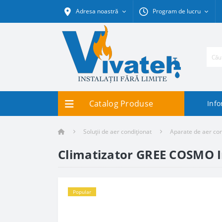
Adresa noastră
Program de lucru
Catalog Produse
Info
Soluții de aer condiționat
Aparate de aer con
Climatizator GREE COSMO 
Popular