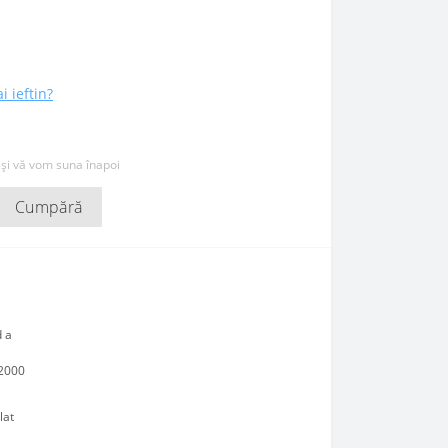
i ieftin?
 și vă vom suna înapoi
Cumpără
d a
12000
lat