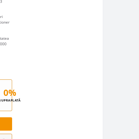
(3
ri
tioner
itatea
2000
0%
SUPRAPLATĂ