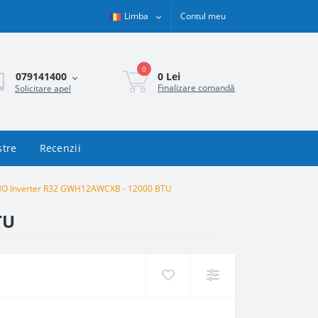
Limba
Contul meu
0
0 Lei
079141400
Finalizare comandă
Solicitare apel
stre
Recenzii
MO Inverter R32 GWH12AWCXB - 12000 BTU
TU