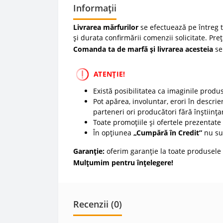
Informații
Livrarea mărfurilor
se efectuează pe întreg te
și durata confirmării comenzii solicitate. Pre
Comanda ta de marfă și livrarea acesteia
se
ATENȚIE!
Există posibilitatea ca imaginile produ
Pot apărea, involuntar, erori în descrier
parteneri ori producători fără înștiința
Toate promoțiile și ofertele prezentate p
În opțiunea
„Cumpără în Credit”
nu sun
Garanție:
oferim garanție la toate produsele 
Mulțumim pentru înțelegere!
Recenzii (0)