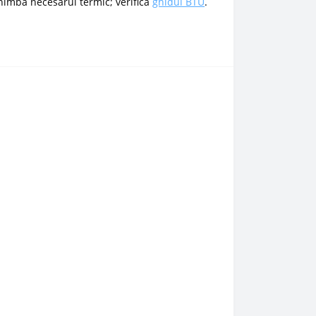
himba necesarul termic; verifica
ghidul BTU
.