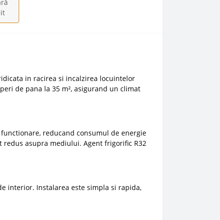
ră
it
dicata in racirea si incalzirea locuintelor
aperi de pana la 35 m², asigurand un climat
de functionare, reducand consumul de energie
t redus asupra mediului. Agent frigorific R32
 interior. Instalarea este simpla si rapida,