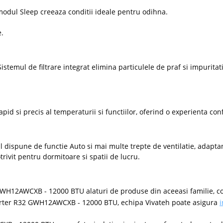
odul Sleep creeaza conditii ideale pentru odihna.
e.
Sistemul de filtrare integrat elimina particulele de praf si impuritat
d si precis al temperaturii si functiilor, oferind o experienta confo
e
ul dispune de functie Auto si mai multe trepte de ventilatie, adaptan
rivit pentru dormitoare si spatii de lucru.
H12AWCXB - 12000 BTU alaturi de produse din aceeasi familie, co
rter R32 GWH12AWCXB - 12000 BTU, echipa Vivateh poate asigura
i