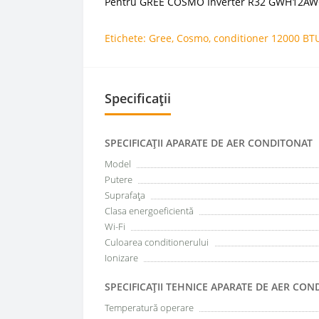
Pentru GREE COSMO Inverter R32 GWH12AWCXB -
Etichete:
Gree
,
Cosmo
,
conditioner 12000 BT
Specificații
SPECIFICAŢII APARATE DE AER CONDITONAT
Model
Putere
Suprafața
Clasa energoeficientă
Wi-Fi
Culoarea conditionerului
Ionizare
SPECIFICAŢII TEHNICE APARATE DE AER CON
Temperatură operare