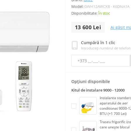
Model:
GWH12AWCXB - K6DNA1A
Disponibilitate:
În stoc
13 600 Lei
Ai găsit ma
Cumpără în 1 clic
Introduceți numărul de telefon
Opțiuni disponibile
Kitul de instalare 9000 - 12000
Instalarea standar
aparatului de aer
conditionat 9000-
BTU (+1 700 Lei)
Traseu frigorific izo
care unește blocul