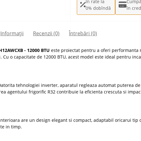
În rate la
Cumpă
0% dobîndă
în cred
Informații
Recenzii (0)
Întrebări
(0)
WH12AWCXB - 12000 BTU
este proiectat pentru a oferi performanta ri
. Cu o capacitate de 12000 BTU, acest model este ideal pentru inc
 Datorita tehnologiei inverter, aparatul regleaza automat puterea 
a agentului frigorific R32 contribuie la eficienta crescuta si impac
nterioara are un design elegant si compact, adaptabil oricarui tip de
te in timp.