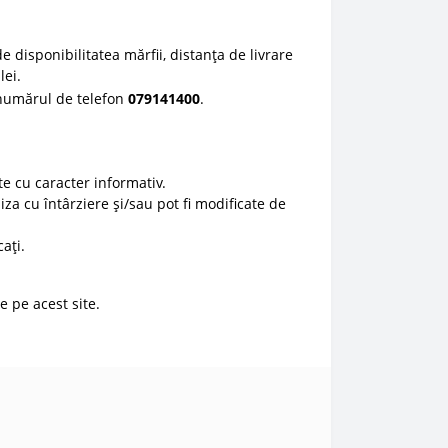
e disponibilitatea mărfii, distanța de livrare
lei.
 numărul de telefon
0
79141400
.
e cu caracter informativ.
liza cu întârziere și/sau pot fi modificate de
ați.
e pe acest site.