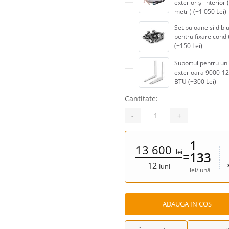
exterior și interior 
metri) (+1 050 Lei)
Set buloane si diblu
pentru fixare condi
(+150 Lei)
Suportul pentru un
exterioara 9000-1
BTU (+300 Lei)
Cantitate:
-
+
1
13 600
lei
=
133
12
luni
lei/lună
ADAUGA IN COS