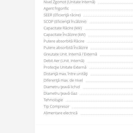
Nivel Zgomot (Unitate Internă)
Agent frigorific
SEER (Eficiență răcire)
SCOP (Eficiență încălzire)
Capacitate Răcire (kW)
Capacitate Încălzire (kW)
Putere absorbită Răcire
Putere absorbită Încălzire
Greutate Unit. Internă / Externă
Debit Aer (Unit. Internă)
Protecție Unitate Externă
Distanță max. între unități
Diferență max. de nivel
Diametru țeavă lichid
Diametru țeavă Gaz
Tehnologie
Tip Compresor
Alimentare electrică