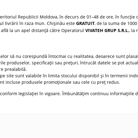
ritoriul Republicii Moldova, în decurs de 01–48 de ore, în funcție d
țul livrării în raza mun. Chișinău este
GRATUIT
, de la suma de 1000 
 află la un apel distanță către Operatorul
VIVATEH GRUP S.R.L.
, la
selor să nu corespundă întocmai cu realitatea, deoarece sunt plasat
ile produselor, specificații sau prețuri, întrucât datele se pot actua
re prealabilă.
e site sunt valabile în limita stocului disponibil și în termenii indic
t incluse produsele promoționale sau cele cu preț redus.
conform legislației în vigoare. Îmbunătățim continuu informațiile d