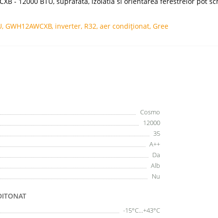
 12000 BTU, suprafata, izolatia si orientarea ferestrelor pot sc
U
,
GWH12AWCXB
,
inverter
,
R32
,
aer condiționat
,
Gree
Cosmo
12000
35
A++
Da
Alb
Nu
DITONAT
-15°C...+43°C