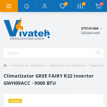
0
0
0
079141400
Solicitare apel
Soluții de aer condiționat
Aparate de aer condiționat
Aparate de a
Climatizator GREE FAIRY R32 Inverter
GWH09ACC - 9000 BTU
Popular