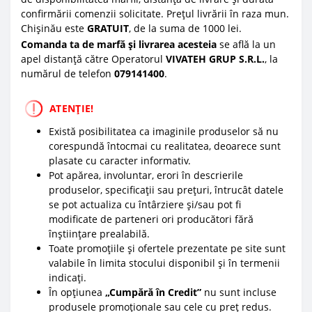
confirmării comenzii solicitate. Prețul livrării în raza mun.
Chișinău este
GRATUIT
, de la suma de 1000 lei.
Comanda ta de marfă și livrarea acesteia
se află la un
apel distanță către Operatorul
VIVATEH GRUP S.R.L.
, la
numărul de telefon
0
79141400
.
ATENȚIE!
Există posibilitatea ca imaginile produselor să nu
corespundă întocmai cu realitatea, deoarece sunt
plasate cu caracter informativ.
Pot apărea, involuntar, erori în descrierile
produselor, specificații sau prețuri, întrucât datele
se pot actualiza cu întârziere și/sau pot fi
modificate de parteneri ori producători fără
înștiințare prealabilă.
Toate promoțiile și ofertele prezentate pe site sunt
valabile în limita stocului disponibil și în termenii
indicați.
În opțiunea
„Cumpără în Credit”
nu sunt incluse
produsele promoționale sau cele cu preț redus.