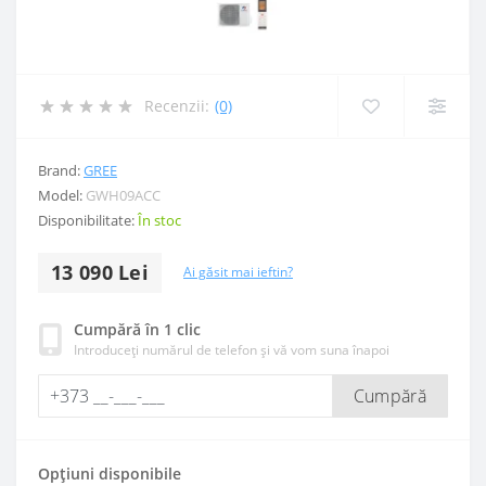
Recenzii:
(0)
Brand:
GREE
Model:
GWH09ACC
Disponibilitate:
În stoc
13 090 Lei
Ai găsit mai ieftin?
Cumpără în 1 clic
Introduceți numărul de telefon și vă vom suna înapoi
Cumpără
Opțiuni disponibile