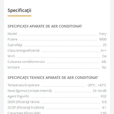
Specificații
SPECIFICAŢII APARATE DE AER CONDITONAT
Model
Fairy
Putere
9000
Suprafața
25
Clasa energoeficientă
A++
Wi-Fi
Da
Culoarea conditionerului
Alb
Ionizare
Nu
SPECIFICAŢII TEHNICE APARATE DE AER CONDITONAT
Temperatură operare
-20°C...+43°C
Nivel Zgomot (Unitate Internă)
33–54 dB
Agent frigorific
R32
SEER (Eficiență răcire)
6.8
SCOP (Eficiență încălzire)
4.1
Capacitate Răcire (kW)
2.60