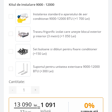
Kitul de instalare 9000 - 12000
Instalarea standard a aparatului de aer
conditionat 9000-12000 BTU (+1 700 Lei)
Traseu frigorific izolat care unește blocul exterior
și interior (3 metri) (+1 050 Lei)
Set buloane si dibluri pentru fixare conditioner
(+150 Lei)
Suportul pentru unitatea exterioara 9000-12000
BTU (+300 Lei)
Cantitate:
-
+
13 090
0%
1 091
lei
=
lei/lună
12
SUPRAPLATĂ