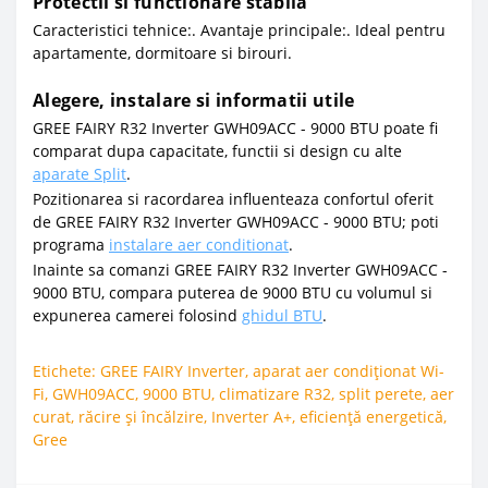
Protectii si functionare stabila
Caracteristici tehnice:. Avantaje principale:. Ideal pentru
apartamente, dormitoare si birouri.
Alegere, instalare si informatii utile
GREE FAIRY R32 Inverter GWH09ACC - 9000 BTU poate fi
comparat dupa capacitate, functii si design cu alte
aparate Split
.
Pozitionarea si racordarea influenteaza confortul oferit
de GREE FAIRY R32 Inverter GWH09ACC - 9000 BTU; poti
programa
instalare aer conditionat
.
Inainte sa comanzi GREE FAIRY R32 Inverter GWH09ACC -
9000 BTU, compara puterea de 9000 BTU cu volumul si
expunerea camerei folosind
ghidul BTU
.
Etichete:
GREE FAIRY Inverter
,
aparat aer condiționat Wi-
Fi
,
GWH09ACC
,
9000 BTU
,
climatizare R32
,
split perete
,
aer
curat
,
răcire și încălzire
,
Inverter A+
,
eficiență energetică
,
Gree