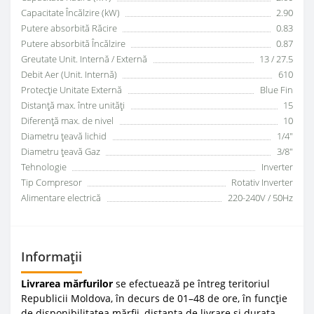
Capacitate Încălzire (kW)
2.90
Putere absorbită Răcire
0.83
Putere absorbită Încălzire
0.87
Greutate Unit. Internă / Externă
13 / 27.5
Debit Aer (Unit. Internă)
610
Protecție Unitate Externă
Blue Fin
Distanță max. între unități
15
Diferență max. de nivel
10
Diametru țeavă lichid
1/4"
Diametru țeavă Gaz
3/8"
Tehnologie
Inverter
Tip Compresor
Rotativ Inverter
Alimentare electrică
220-240V / 50Hz
Informații
Livrarea mărfurilor
se efectuează pe întreg teritoriul
Republicii Moldova, în decurs de 01–48 de ore, în funcție
de disponibilitatea mărfii, distanța de livrare și durata