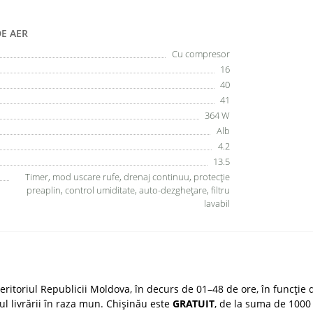
DE AER
Cu compresor
16
40
41
364 W
Alb
4.2
13.5
Timer, mod uscare rufe, drenaj continuu, protecție
preaplin, control umiditate, auto-dezghețare, filtru
lavabil
ritoriul Republicii Moldova, în decurs de 01–48 de ore, în funcție d
țul livrării în raza mun. Chișinău este
GRATUIT
, de la suma de 1000 