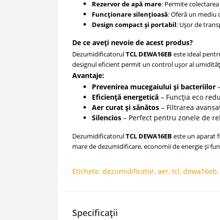
Rezervor de apă mare
: Permite colectarea
Funcționare silențioasă
: Oferă un mediu 
Design compact și portabil
: Ușor de trans
De ce aveți nevoie de acest produs?
Dezumidificatorul
TCL DEWA16EB
este ideal pentru
designul eficient permit un control ușor al umidită
Avantaje:
Prevenirea mucegaiului și bacteriilor
–
Eficiență energetică
– Funcția eco red
Aer curat și sănătos
– Filtrarea avans
Silencios
– Perfect pentru zonele de re
Dezumidificatorul
TCL DEWA16EB
este un aparat f
mare de dezumidificare, economii de energie și func
Etichete:
dezumidificator
,
aer
,
tcl
,
dewa16eb
Specificații