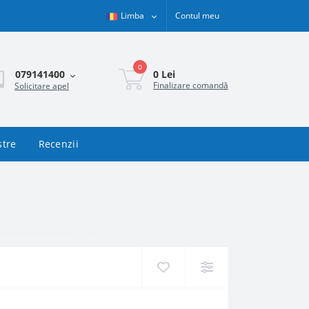
Limba
Contul meu
0
0 Lei
079141400
Finalizare comandă
Solicitare apel
stre
Recenzii