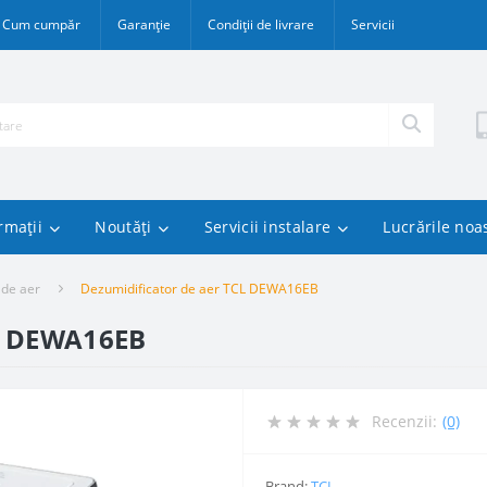
Cum cumpăr
Garanție
Condiții de livrare
Servicii
rmații
Noutăți
Servicii instalare
Lucrările noa
 de aer
Dezumidificator de aer TCL DEWA16EB
CL DEWA16EB
Recenzii:
(0)
Brand:
TCL