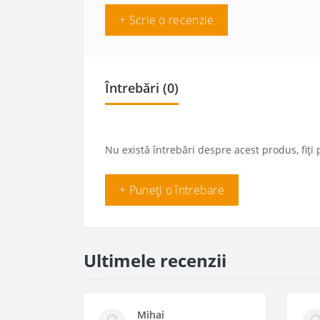
+ Scrie o recenzie
Întrebări
(0)
Nu există întrebări despre acest produs, fiți 
+ Puneți o întrebare
Ultimele recenzii
Mihai