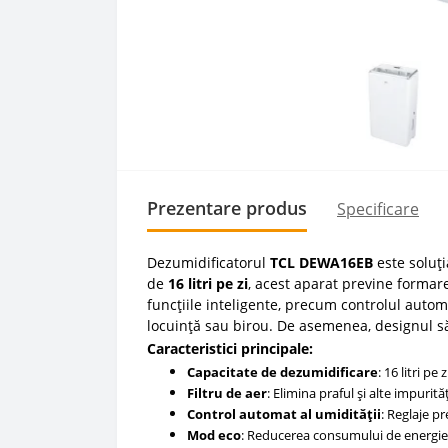
Prezentare produs
Specificare
Dezumidificatorul
TCL DEWA16EB
este soluț
de
16 litri pe zi
, acest aparat previne formar
funcțiile inteligente, precum controlul autom
locuință sau birou. De asemenea, designul să
Caracteristici principale:
Capacitate de dezumidificare
: 16 litri p
Filtru de aer
: Elimina praful și alte impurit
Control automat al umidității
: Reglaje p
Mod eco
: Reducerea consumului de energie