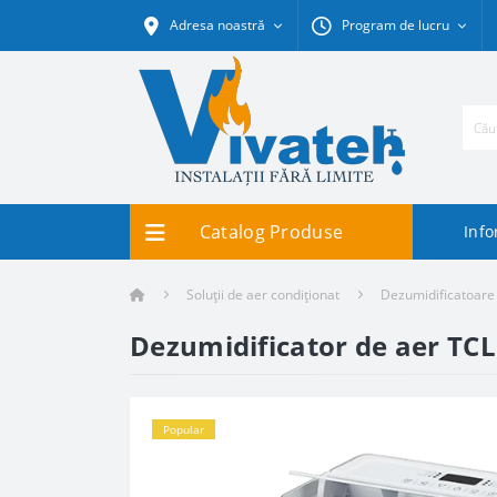
Adresa noastră
Program de lucru
Catalog Produse
Info
Soluții de aer condiționat
Dezumidificatoare
Dezumidificator de aer T
Popular