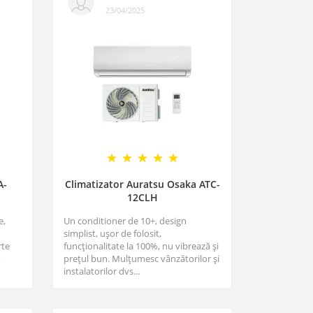
23/04/2025
A-
Climatizator Auratsu Osaka ATC-
12CLH
e,
Un conditioner de 10+, design
simplist, ușor de folosit,
rte
funcționalitate la 100%, nu vibrează și
,
prețul bun. Mulțumesc vânzătorilor și
instalatorilor dvs...