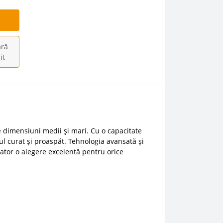
ră
it
 dimensiuni medii și mari. Cu o capacitate
ul curat și proaspăt. Tehnologia avansată și
cator o alegere excelentă pentru orice