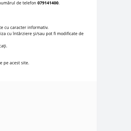
 numărul de telefon
0
79141400
.
e cu caracter informativ.
liza cu întârziere și/sau pot fi modificate de
ați.
e pe acest site.