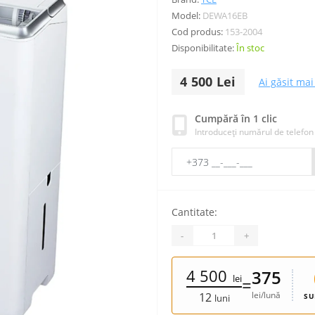
Model:
DEWA16EB
Cod produs:
153-2004
Disponibilitate:
În stoc
4 500 Lei
Ai găsit mai 
Cumpără în 1 clic
Introduceți numărul de telefon
Cantitate:
-
+
4 500
375
lei
=
lei/lună
12
SU
luni