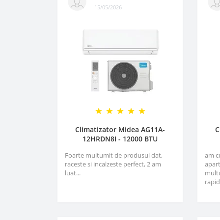
15/05/2026
Climatizator Midea AG11A-
C
12HRDN8I - 12000 BTU
Foarte multumit de produsul dat,
am c
raceste si incalzeste perfect, 2 am
apart
luat...
multu
rapid