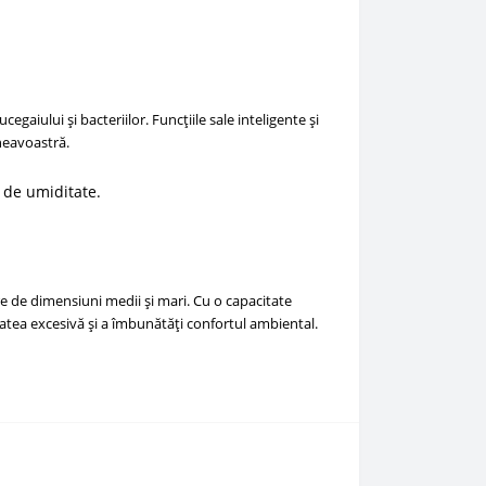
aiului și bacteriilor. Funcțiile sale inteligente și
mneavoastră.
 de umiditate.
re de dimensiuni medii și mari. Cu o capacitate
tatea excesivă și a îmbunătăți confortul ambiental.