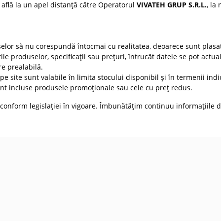
 află la un apel distanță către Operatorul
VIVATEH GRUP S.R.L.
, la
selor să nu corespundă întocmai cu realitatea, deoarece sunt plasat
ile produselor, specificații sau prețuri, întrucât datele se pot actua
re prealabilă.
e site sunt valabile în limita stocului disponibil și în termenii indic
t incluse produsele promoționale sau cele cu preț redus.
conform legislației în vigoare. Îmbunătățim continuu informațiile d