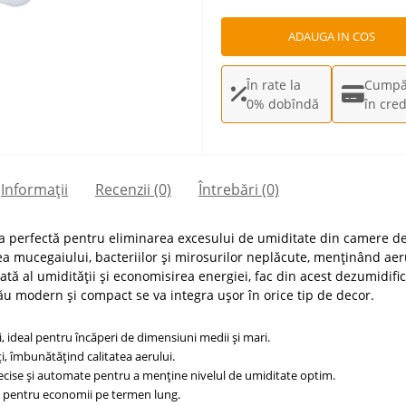
ADAUGA IN COS
În rate la
Cumpă
0% dobîndă
în cred
Informații
Recenzii (0)
Întrebări
(0)
ia perfectă pentru eliminarea excesului de umiditate din camere de
ea mucegaiului, bacteriilor și mirosurilor neplăcute, menținând aer
ată al umidității și economisirea energiei, fac din acest dezumidifi
u modern și compact se va integra ușor în orice tip de decor.
e zi, ideal pentru încăperi de dimensiuni medii și mari.
ăți, îmbunătățind calitatea aerului.
recise și automate pentru a menține nivelul de umiditate optim.
 pentru economii pe termen lung.