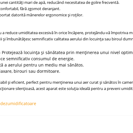
 unei cantități mari de apă, reducând necesitatea de golire frecventă.
confortabil, fără zgomot deranjant.
portat datorită mânerelor ergonomice și roților.
 a reduce umiditatea excesivă în orice încăpere, protejându-vă împotriva muceg
ții și îmbunătățesc semnificativ calitatea aerului din locuința sau biroul du
 Protejează locuința și sănătatea prin menținerea unui nivel optim
uce semnificativ consumul de energie.
ată a aerului pentru un mediu mai sănătos.
laxare, birouri sau dormitoare.
iabil și eficient, perfect pentru menținerea unui aer curat și sănătos în came
ționare silențioasă, acest aparat este soluția ideală pentru a preveni umidi
,
dezumidificatoare