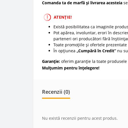
Comanda ta de marfă și livrarea acesteia
se
ATENȚIE!
Există posibilitatea ca imaginile produ
Pot apărea, involuntar, erori în descrier
parteneri ori producători fără înștiința
Toate promoțiile și ofertele prezentate p
În opțiunea
„Cumpără în Credit”
nu sun
Garanție:
oferim garanție la toate produsele 
Mulțumim pentru înțelegere!
Recenzii (0)
Nu există recenzii pentru acest produs.