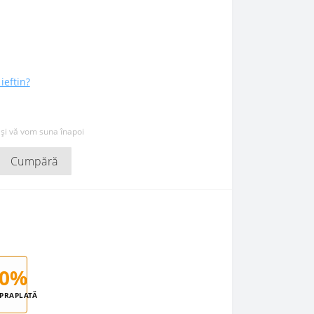
ieftin?
 și vă vom suna înapoi
Cumpără
0%
PRAPLATĂ