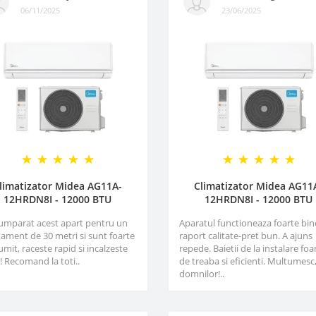
06/11/2025
23/06/2025
limatizator Midea AG11A-
Climatizator Midea AG11
12HRDN8I - 12000 BTU
12HRDN8I - 12000 BTU
umparat acest apart pentru un
Aparatul functioneaza foarte bin
ament de 30 metri si sunt foarte
raport calitate-pret bun. A ajuns
mit, raceste rapid si incalzeste
repede. Baietii de la instalare foa
! Recomand la toti..
de treaba si eficienti. Multumesc
domnilor!..