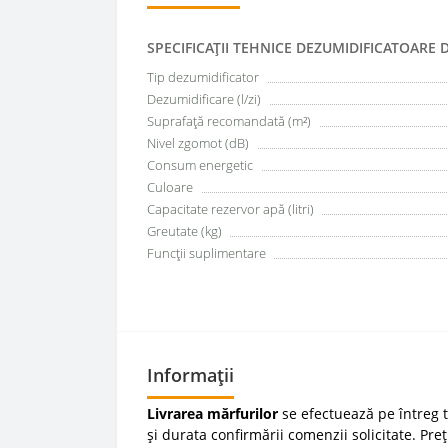
SPECIFICAŢII TEHNICE DEZUMIDIFICATOARE 
Tip dezumidificator
Dezumidificare (l/zi)
Suprafață recomandată (m²)
Nivel zgomot (dB)
Consum energetic
Culoare
Capacitate rezervor apă (litri)
Greutate (kg)
Funcții suplimentare
Informații
Livrarea mărfurilor
se efectuează pe întreg te
și durata confirmării comenzii solicitate. Pre