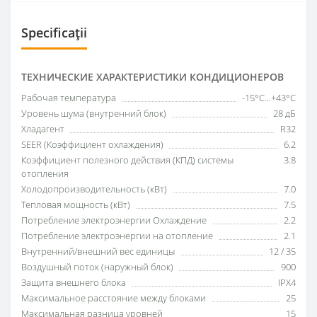
Specificații
ТЕХНИЧЕСКИЕ ХАРАКТЕРИСТИКИ КОНДИЦИОНЕРОВ
Рабочая температура
-15°C...+43°C
Уровень шума (внутренний блок)
28 дБ
Хладагент
R32
SEER (Коэффициент охлаждения)
6.2
Коэффициент полезного действия (КПД) системы
3.8
отопления
Холодопроизводительность (кВт)
7.0
Тепловая мощность (кВт)
7.5
Потребление электроэнергии Охлаждение
2.2
Потребление электроэнергии на отопление
2.1
Внутренний/внешний вес единицы
12 / 35
Воздушный поток (наружный блок)
900
Защита внешнего блока
IPX4
Максимальное расстояние между блоками
25
Максимальная разница уровней
15