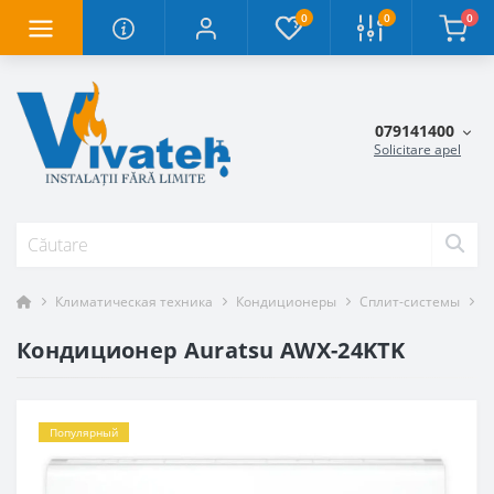
0
0
0
079141400
Solicitare apel
Климатическая техника
Кондиционеры
Сплит-системы
К
Кондиционер Auratsu AWX-24KTK
Популярный