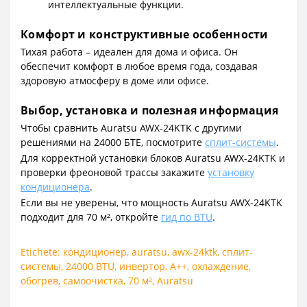
интеллектуальные функции.
Комфорт и конструктивные особенности
Тихая работа – идеален для дома и офиса. Он
обеспечит комфорт в любое время года, создавая
здоровую атмосферу в доме или офисе.
Выбор, установка и полезная информация
Чтобы сравнить Auratsu AWX-24KTK с другими
решениями на 24000 БТЕ, посмотрите
сплит-системы
.
Для корректной установки блоков Auratsu AWX-24KTK и
проверки фреоновой трассы закажите
установку
кондиционера
.
Если вы не уверены, что мощность Auratsu AWX-24KTK
подходит для 70 м², откройте
гид по BTU
.
Etichete:
кондиционер
,
auratsu
,
awx-24ktk
,
сплит-
системы
,
24000 BTU
,
инвертор
,
A++
,
охлаждение
,
обогрев
,
самоочистка
,
70 м²
,
Auratsu