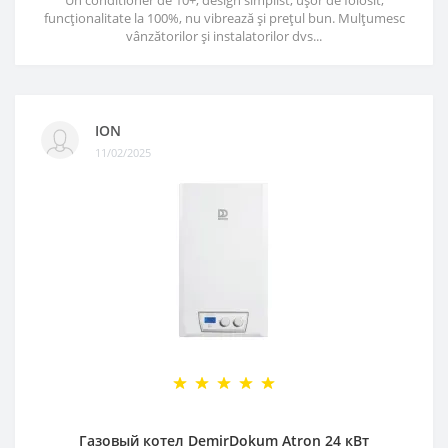
Un conditioner de 10+, design simplist, ușor de folosit,
funcționalitate la 100%, nu vibrează și prețul bun. Mulțumesc
vânzătorilor și instalatorilor dvs...
ION
11/02/2025
Газовый котел DemirDokum Atron 24 кВт