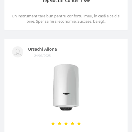
Термостат Conter T 3W
Un instrument tare bun pentru confortul meu, în casă e cald si
bine. Sper sa fie si economie. Succese, băieți!..
Ursachi Aliona
24/01/2025