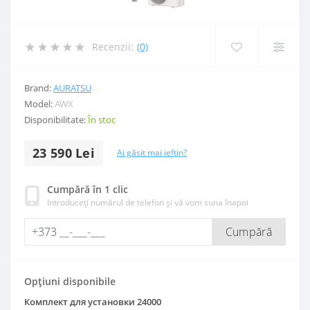
Recenzii:
(0)
Brand:
AURATSU
Model:
AWX
Disponibilitate:
În stoc
23 590 Lei
Ai găsit mai ieftin?
Cumpără în 1 clic
Introduceți numărul de telefon și vă vom suna înapoi
Cumpără
Opțiuni disponibile
Комплект для установки 24000